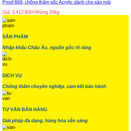
Proof 668, chống thấm gốc Acrylic dành cho sàn mái
Giá:
3.412.800
₫
/thùng 20kg
SẢN PHẨM
Nhập khẩu Châu Âu, nguồn gốc rõ ràng
DỊCH VỤ
Chống thấm chuyên nghiệp, cam kết bảo hành
TƯ VẤN BÁN HÀNG
Giải pháp đa dạng, hàng hóa sẵn sàng