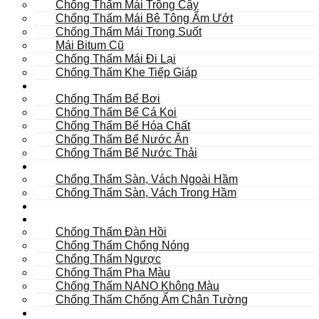
Chống Thấm Mái Trồng Cây
Chống Thấm Mái Bê Tông Ẩm Ướt
Chống Thấm Mái Trong Suốt
Mái Bitum Cũ
Chống Thấm Mái Đi Lại
Chống Thấm Khe Tiếp Giáp
Bể
Chống Thấm Bể Bơi
Chống Thấm Bể Cá Koi
Chống Thấm Bể Hóa Chất
Chống Thấm Bể Nước Ăn
Chống Thấm Bể Nước Thải
Hầm
Chống Thấm Sàn, Vách Ngoài Hầm
Chống Thấm Sàn, Vách Trong Hầm
TOILET
Tường
Chống Thấm Đàn Hồi
Chống Thấm Chống Nóng
Chống Thấm Ngược
Chống Thấm Pha Màu
Chống Thấm NANO Không Màu
Chống Thấm Chống Ẩm Chân Tường
Khác