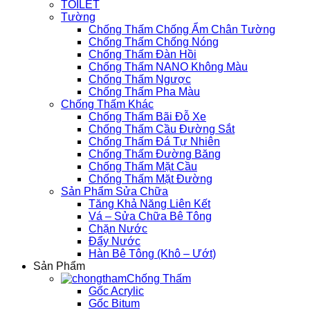
TOILET
Tường
Chống Thấm Chống Ẩm Chân Tường
Chống Thấm Chống Nóng
Chống Thấm Đàn Hồi
Chống Thấm NANO Không Màu
Chống Thấm Ngược
Chống Thấm Pha Màu
Chống Thấm Khác
Chống Thấm Bãi Đỗ Xe
Chống Thấm Cầu Đường Sắt
Chống Thấm Đá Tự Nhiên
Chống Thấm Đường Băng
Chống Thấm Mặt Cầu
Chống Thấm Mặt Đường
Sản Phẩm Sửa Chữa
Tăng Khả Năng Liên Kết
Vá – Sửa Chữa Bê Tông
Chặn Nước
Đẩy Nước
Hàn Bê Tông (Khô – Ướt)
Sản Phẩm
Chống Thấm
Gốc Acrylic
Gốc Bitum