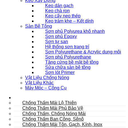
Keo Xây Dựng
Keo dán gạch
Keo chà ron
Keo cấy neo thép
Keo trám khe – Kết dính
Sàn Bê Tông
Sơn phủ Polyurea khô nhanh
Sơn phủ Epoxy
Sơn tự san
Hệ thống sơn trang trí
Sơn Polyurethane & Acrylic dung môi
Sơn phủ Polyurethane
Tăng cứng bề mặt bê tông
Sửa chữa sàn bê tông
Sơn lót Primer
Vật Liệu Chống Nóng
Vật Liệu Khác
Máy Móc – Công Cụ
Mái
Chống Thấm Mái Lộ Thiên
Chống Thấm Mái Phủ Bảo Vệ
Chống Thấm, Chống Nóng Mái
Chống Thấm Ban Công, Sênô
Chống Thấm Mái Tôn, Gạch, Kính, Inox