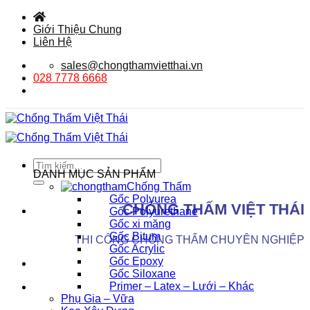
Bỏ
qua
Giới Thiệu Chung
nội
Liên Hệ
dung
sales@chongthamvietthai.vn
028 7778 6668
Tìm
DANH MỤC SẢN PHẨM
kiếm:
Chống Thấm
Gốc Polyurea
CHỐNG THẤM VIỆT THÁI
Gốc Polyurethane
Gốc xi măng
Gốc Bitum
THI CÔNG CHỐNG THẤM CHUYÊN NGHIỆP
Gốc Acrylic
Gốc Epoxy
Gốc Siloxane
Primer – Latex – Lưới – Khác
Phụ Gia – Vữa