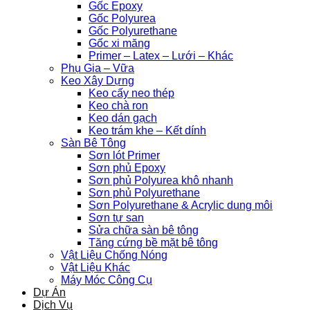
Gốc Epoxy
Gốc Polyurea
Gốc Polyurethane
Gốc xi măng
Primer – Latex – Lưới – Khác
Phụ Gia – Vữa
Keo Xây Dựng
Keo cấy neo thép
Keo chà ron
Keo dán gạch
Keo trám khe – Kết dính
Sàn Bê Tông
Sơn lót Primer
Sơn phủ Epoxy
Sơn phủ Polyurea khô nhanh
Sơn phủ Polyurethane
Sơn Polyurethane & Acrylic dung môi
Sơn tự san
Sửa chữa sàn bê tông
Tăng cứng bề mặt bê tông
Vật Liệu Chống Nóng
Vật Liệu Khác
Máy Móc Công Cụ
Dự Án
Dịch Vụ