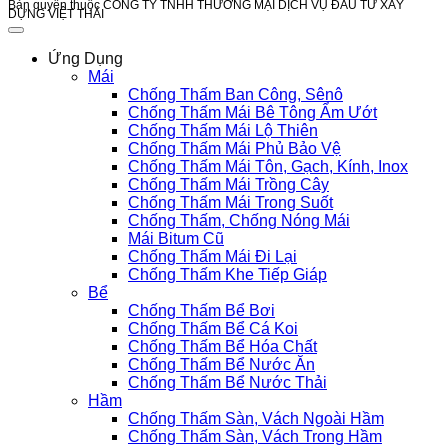
Bản quyền thuộc CÔNG TY TNHH THƯƠNG MẠI DỊCH VỤ ĐẦU TƯ XÂY
DỰNG VIỆT THÁI
Ứng Dụng
Mái
Chống Thấm Ban Công, Sênô
Chống Thấm Mái Bê Tông Ẩm Ướt
Chống Thấm Mái Lộ Thiên
Chống Thấm Mái Phủ Bảo Vệ
Chống Thấm Mái Tôn, Gạch, Kính, Inox
Chống Thấm Mái Trồng Cây
Chống Thấm Mái Trong Suốt
Chống Thấm, Chống Nóng Mái
Mái Bitum Cũ
Chống Thấm Mái Đi Lại
Chống Thấm Khe Tiếp Giáp
Bể
Chống Thấm Bể Bơi
Chống Thấm Bể Cá Koi
Chống Thấm Bể Hóa Chất
Chống Thấm Bể Nước Ăn
Chống Thấm Bể Nước Thải
Hầm
Chống Thấm Sàn, Vách Ngoài Hầm
Chống Thấm Sàn, Vách Trong Hầm