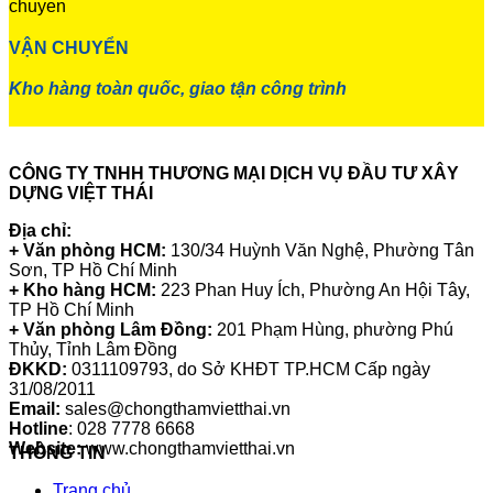
VẬN CHUYỂN
Kho hàng toàn quốc, giao tận công trình
CÔNG TY TNHH THƯƠNG MẠI DỊCH VỤ ĐẦU TƯ XÂY
DỰNG VIỆT THÁI
Địa chỉ:
+ Văn phòng HCM:
130/34 Huỳnh Văn Nghệ, Phường Tân
Sơn, TP Hồ Chí Minh
+ Kho hàng HCM:
223 Phan Huy Ích, Phường An Hội Tây,
TP Hồ Chí Minh
+ Văn phòng Lâm Đồng:
201 Phạm Hùng, phường Phú
Thủy, Tỉnh Lâm Đồng
ĐKKD:
0311109793
, do Sở KHĐT TP.HCM Cấp ngày
31/08/2011
Email:
sales@chongthamvietthai.vn
Hotline
: 028 7778 6668
Website:
www.chongthamvietthai.vn
THÔNG TIN
Trang chủ