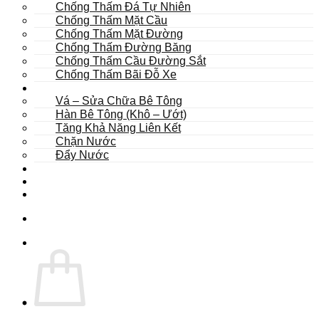
Chống Thấm Đá Tự Nhiên
Chống Thấm Mặt Cầu
Chống Thấm Mặt Đường
Chống Thấm Đường Băng
Chống Thấm Cầu Đường Sắt
Chống Thấm Bãi Đỗ Xe
Sửa Chữa
Vá – Sửa Chữa Bê Tông
Hàn Bê Tông (Khô – Ướt)
Tăng Khả Năng Liên Kết
Chặn Nước
Đẩy Nước
Dự Án
Dịch Vụ
Tư Vấn