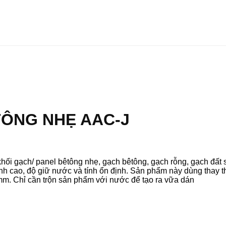
TÔNG NHẸ AAC-J
khối gạch/ panel bêtông nhẹ, gạch bêtông, gạch rỗng, gạch đất 
nh cao, độ giữ nước và tính ổn định. Sản phẩm này dùng thay t
m. Chỉ cần trộn sản phẩm với nước để tạo ra vữa dán