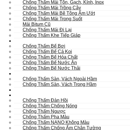
Chống Thấm Mái Tôn, Gạch, Kính, Inox
Chống Thấm Mái Trồng Cây
Chống Thấm Mái Bê Tông Ẩm Ướt
Chống Thấm Mái Trong Suốt
Mái Bitum Cũ
Chống Thấm Mái Đi Lại
Chống Thấm Khe Tiếp Giáp
Bể
Chống Thấm Bể Bơi
Chống Thấm Bể Cá Koi
Chống Thấm Bể Hóa Chất
Chống Thấm Bể Nước Ăn
Chống Thấm Bể Nước Thải
Hầm
Chống Thấm Sàn, Vách Ngoài Hầm
Chống Thấm Sàn, Vách Trong Hầm
TOILET
Tường
Chống Thấm Đàn Hồi
Chống Thấm Chống Nóng
Chống Thấm Ngược
Chống Thấm Pha Màu
Chống Thấm NANO Không Màu
Chống Thấm Chống Ẩm Chân Tường