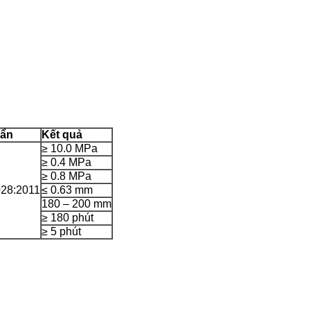
uẩn
Kết quả
≥ 10.0 MPa
≥ 0.4 MPa
≥ 0.8 MPa
28:2011
≤ 0.63 mm
180 – 200 mm
≥ 180 phút
≥ 5 phút