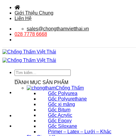
Bỏ
qua
Giới Thiệu Chung
nội
Liên Hệ
dung
sales@chongthamvietthai.vn
028 7778 6668
Tìm
kiếm:
DANH MỤC SẢN PHẨM
Chống Thấm
Gốc Polyurea
Gốc Polyurethane
Gốc xi măng
Gốc Bitum
Gốc Acrylic
Gốc Epoxy
Gốc Siloxane
Primer – Latex – Lưới – Khác