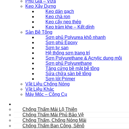
Phụ Gia – Vữa
Keo Xây Dựng
Keo dán gạch
Keo chà ron
Keo cấy neo thép
Keo trám khe – Kết dính
Sàn Bê Tông
Sơn phủ Polyurea khô nhanh
Sơn phủ Epoxy
Sơn tự san
Hệ thống sơn trang trí
Sơn Polyurethane & Acrylic dung môi
Sơn phủ Polyurethane
Tăng cứng bề mặt bê tông
Sửa chữa sàn bê tông
Sơn lót Primer
Vật Liệu Chống Nóng
Vật Liệu Khác
Máy Móc – Công Cụ
Mái
Chống Thấm Mái Lộ Thiên
Chống Thấm Mái Phủ Bảo Vệ
Chống Thấm, Chống Nóng Mái
Chống Thấm Ban Công, Sênô