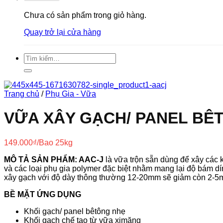
Chưa có sản phẩm trong giỏ hàng.
Quay trở lại cửa hàng
Tìm
kiếm:
Trang chủ
/
Phụ Gia - Vữa
VỮA XÂY GẠCH/ PANEL BÊ
149.000
₫
/Bao 25kg
MÔ TẢ SẢN PHẨM: AAC-J
là vữa trộn sẵn dùng để xây các 
và các loại phụ gia polymer đặc biệt nhằm mang lại độ bám dí
xây gạch với độ dày thông thường 12-20mm sẽ giảm còn 2-5m
BỀ MẶT ỨNG DỤNG
Khối gạch/ panel bêtông nhẹ
Khối gạch chế tạo từ vữa ximăng