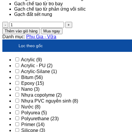
Gạch chế tạo từ tro bay
Gạch chế tạo từ phản ứng vôi silic
Gạch đất sét nung
VỮA
XÂY
Thêm vào giỏ hàng
Mua ngay
GẠCH/
Danh mục:
Phụ Gia - Vữa
PANEL
BÊTÔNG
Lọc theo gốc
NHẸ
AAC-
Acrylic
(9)
J
Acrylic - PU
(2)
số
Acrylic-Silane
(1)
lượng
Bitum
(56)
Epoxy
(15)
Nano
(3)
Nhựa copolyme
(2)
Nhựa PVC nguyên sinh
(8)
Nước
(8)
Polyurea
(5)
Polyurethane
(23)
Primer
(14)
Silicone
(3)