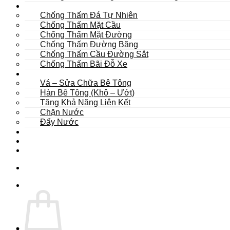
Khác
Chống Thấm Đá Tự Nhiên
Chống Thấm Mặt Cầu
Chống Thấm Mặt Đường
Chống Thấm Đường Băng
Chống Thấm Cầu Đường Sắt
Chống Thấm Bãi Đỗ Xe
Sửa Chữa
Vá – Sửa Chữa Bê Tông
Hàn Bê Tông (Khô – Ướt)
Tăng Khả Năng Liên Kết
Chặn Nước
Đẩy Nước
Dự Án
Dịch Vụ
Tư Vấn