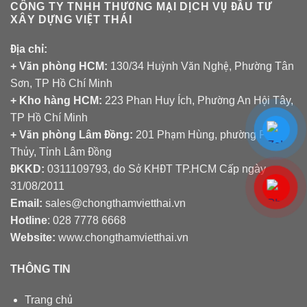
CÔNG TY TNHH THƯƠNG MẠI DỊCH VỤ ĐẦU TƯ
XÂY DỰNG VIỆT THÁI
Địa chỉ:
+ Văn phòng HCM:
130/34 Huỳnh Văn Nghệ, Phường Tân
Sơn, TP Hồ Chí Minh
+ Kho hàng HCM:
223 Phan Huy Ích, Phường An Hội Tây,
TP Hồ Chí Minh
+ Văn phòng Lâm Đồng:
201 Phạm Hùng, phường Phú
Thủy, Tỉnh Lâm Đồng
ĐKKD:
0311109793
, do Sở KHĐT TP.HCM Cấp ngày
31/08/2011
Email:
sales@chongthamvietthai.vn
Hotline
: 028 7778 6668
Website:
www.chongthamvietthai.vn
THÔNG TIN
Trang chủ