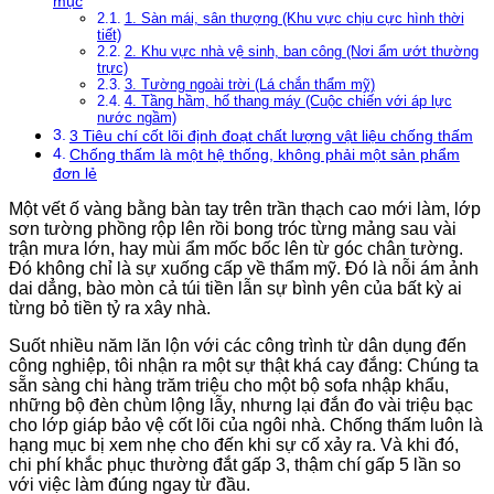
mục
1. Sàn mái, sân thượng (Khu vực chịu cực hình thời
tiết)
2. Khu vực nhà vệ sinh, ban công (Nơi ẩm ướt thường
trực)
3. Tường ngoài trời (Lá chắn thẩm mỹ)
4. Tầng hầm, hố thang máy (Cuộc chiến với áp lực
nước ngầm)
3 Tiêu chí cốt lõi định đoạt chất lượng vật liệu chống thấm
Chống thấm là một hệ thống, không phải một sản phẩm
đơn lẻ
Một vết ố vàng bằng bàn tay trên trần thạch cao mới làm, lớp
sơn tường phồng rộp lên rồi bong tróc từng mảng sau vài
trận mưa lớn, hay mùi ẩm mốc bốc lên từ góc chân tường.
Đó không chỉ là sự xuống cấp về thẩm mỹ. Đó là nỗi ám ảnh
dai dẳng, bào mòn cả túi tiền lẫn sự bình yên của bất kỳ ai
từng bỏ tiền tỷ ra xây nhà.
Suốt nhiều năm lăn lộn với các công trình từ dân dụng đến
công nghiệp, tôi nhận ra một sự thật khá cay đắng: Chúng ta
sẵn sàng chi hàng trăm triệu cho một bộ sofa nhập khẩu,
những bộ đèn chùm lộng lẫy, nhưng lại đắn đo vài triệu bạc
cho lớp giáp bảo vệ cốt lõi của ngôi nhà. Chống thấm luôn là
hạng mục bị xem nhẹ cho đến khi sự cố xảy ra. Và khi đó,
chi phí khắc phục thường đắt gấp 3, thậm chí gấp 5 lần so
với việc làm đúng ngay từ đầu.