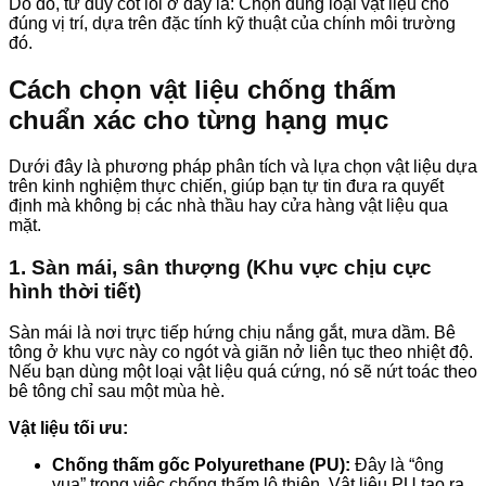
Do đó, tư duy cốt lõi ở đây là: Chọn đúng loại vật liệu cho
đúng vị trí, dựa trên đặc tính kỹ thuật của chính môi trường
đó.
Cách chọn vật liệu chống thấm
chuẩn xác cho từng hạng mục
Dưới đây là phương pháp phân tích và lựa chọn vật liệu dựa
trên kinh nghiệm thực chiến, giúp bạn tự tin đưa ra quyết
định mà không bị các nhà thầu hay cửa hàng vật liệu qua
mặt.
1. Sàn mái, sân thượng (Khu vực chịu cực
hình thời tiết)
Sàn mái là nơi trực tiếp hứng chịu nắng gắt, mưa dầm. Bê
tông ở khu vực này co ngót và giãn nở liên tục theo nhiệt độ.
Nếu bạn dùng một loại vật liệu quá cứng, nó sẽ nứt toác theo
bê tông chỉ sau một mùa hè.
Vật liệu tối ưu:
Chống thấm gốc Polyurethane (PU):
Đây là “ông
vua” trong việc chống thấm lộ thiên. Vật liệu PU tạo ra