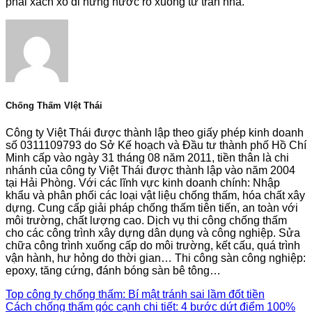
phải xách xô đi hứng nước rỏ xuống từ trần nhà.
Chống Thấm VIệt Thái
Công ty Việt Thái được thành lập theo giấy phép kinh doanh
số 0311109793 do Sở Kế hoạch và Đầu tư thành phố Hồ Chí
Minh cấp vào ngày 31 tháng 08 năm 2011, tiền thân là chi
nhánh của công ty Việt Thái được thành lập vào năm 2004
tại Hải Phòng. Với các lĩnh vực kinh doanh chính: Nhập
khẩu và phân phối các loại vật liệu chống thấm, hóa chất xây
dựng. Cung cấp giải pháp chống thấm tiên tiến, an toàn với
môi trường, chất lượng cao. Dịch vụ thi công chống thấm
cho các công trình xây dựng dân dụng và công nghiệp. Sửa
chữa công trình xuống cấp do môi trường, kết cấu, quá trình
vận hành, hư hỏng do thời gian… Thi công sàn công nghiệp:
epoxy, tăng cứng, đánh bóng sàn bê tông…
Top công ty chống thấm: Bí mật tránh sai lầm đốt tiền
Cách chống thấm góc cạnh chi tiết: 4 bước dứt điểm 100%