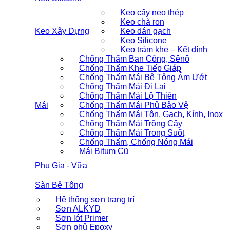
Keo cấy neo thép
Keo chà ron
Keo Xây Dựng
Keo dán gạch
Keo Silicone
Keo trám khe – Kết dính
Chống Thấm Ban Công, Sênô
Chống Thấm Khe Tiếp Giáp
Chống Thấm Mái Bê Tông Ẩm Ướt
Chống Thấm Mái Đi Lại
Chống Thấm Mái Lộ Thiên
Mái
Chống Thấm Mái Phủ Bảo Vệ
Chống Thấm Mái Tôn, Gạch, Kính, Inox
Chống Thấm Mái Trồng Cây
Chống Thấm Mái Trong Suốt
Chống Thấm, Chống Nóng Mái
Mái Bitum Cũ
Phụ Gia - Vữa
Sàn Bê Tông
Hệ thống sơn trang trí
Sơn ALKYD
Sơn lót Primer
Sơn phủ Epoxy