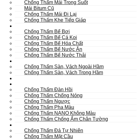
Chống Thấm Mái Trong Suốt
Mái Bitum Cũ
Chống Thấm Mái Đi Lại
Chống Thấm Khe Tiếp Giáp
Bể
Chống Thấm Bể Bơi
Chống Thấm Bể Cá Koi
Chống Thấm Bể Hóa Chất
Chống Thấm Bể Nước Ăn
Chống Thấm Bể Nước Thải
Hầm
Chống Thấm Sàn, Vách Ngoài Hầm
Chống Thấm Sàn, Vách Trong Hầm
TOILET
Tường
Chống Thấm Đàn Hồi
Chống Thấm Chống Nóng
Chống Thấm Ngược
Chống Thấm Pha Màu
Chống Thấm NANO Không Màu
Chống Thấm Chống Ẩm Chân Tường
Khác
Chống Thấm Đá Tự Nhiên
Chống Thấm Mặt Cầu