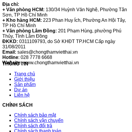
Địa chỉ:
+ Văn phòng HCM:
130/34 Huỳnh Văn Nghệ, Phường Tân
Sơn, TP Hồ Chí Minh
+ Kho hàng HCM:
223 Phan Huy Ích, Phường An Hội Tây,
TP Hồ Chí Minh
+ Văn phòng Lâm Đồng:
201 Phạm Hùng, phường Phú
Thủy, Tỉnh Lâm Đồng
ĐKKD:
0311109793
, do Sở KHĐT TP.HCM Cấp ngày
31/08/2011
Email:
sales@chongthamvietthai.vn
Hotline
: 028 7778 6668
Website:
www.chongthamvietthai.vn
THÔNG TIN
Trang chủ
Giới thiệu
Sản phẩm
Dự án
Liên hệ
CHÍNH SÁCH
Chính sách bảo mật
Chính sách vận chuyển
Chính sách đổi trả
Chính sách thanh toán