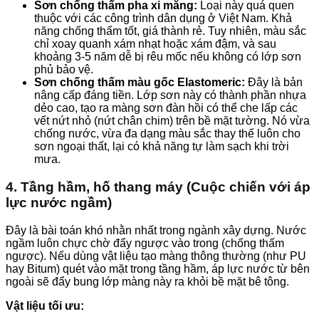
Sơn chống thấm pha xi măng:
Loại này quá quen
thuộc với các công trình dân dụng ở Việt Nam. Khả
năng chống thấm tốt, giá thành rẻ. Tuy nhiên, màu sắc
chỉ xoay quanh xám nhạt hoặc xám đậm, và sau
khoảng 3-5 năm dễ bị rêu mốc nếu không có lớp sơn
phủ bảo vệ.
Sơn chống thấm màu gốc Elastomeric:
Đây là bản
nâng cấp đáng tiền. Lớp sơn này có thành phần nhựa
dẻo cao, tạo ra màng sơn đàn hồi có thể che lấp các
vết nứt nhỏ (nứt chân chim) trên bề mặt tường. Nó vừa
chống nước, vừa đa dạng màu sắc thay thế luôn cho
sơn ngoại thất, lại có khả năng tự làm sạch khi trời
mưa.
4. Tầng hầm, hố thang máy (Cuộc chiến với áp
lực nước ngầm)
Đây là bài toán khó nhằn nhất trong ngành xây dựng. Nước
ngầm luôn chực chờ đẩy ngược vào trong (chống thấm
ngược). Nếu dùng vật liệu tạo màng thông thường (như PU
hay Bitum) quét vào mặt trong tầng hầm, áp lực nước từ bên
ngoài sẽ đẩy bung lớp màng này ra khỏi bề mặt bê tông.
Vật liệu tối ưu: