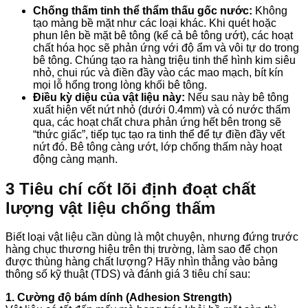
Chống thấm tinh thể thẩm thấu gốc nước:
Không
tạo màng bề mặt như các loại khác. Khi quét hoặc
phun lên bề mặt bê tông (kể cả bê tông ướt), các hoạt
chất hóa học sẽ phản ứng với độ ẩm và vôi tự do trong
bê tông. Chúng tạo ra hàng triệu tinh thể hình kim siêu
nhỏ, chui rúc và điền đầy vào các mao mạch, bít kín
mọi lỗ hổng trong lòng khối bê tông.
Điều kỳ diệu của vật liệu này:
Nếu sau này bê tông
xuất hiện vết nứt nhỏ (dưới 0.4mm) và có nước thấm
qua, các hoạt chất chưa phản ứng hết bên trong sẽ
“thức giấc”, tiếp tục tạo ra tinh thể để tự điền đầy vết
nứt đó. Bê tông càng ướt, lớp chống thấm này hoạt
động càng mạnh.
3 Tiêu chí cốt lõi định đoạt chất
lượng vật liệu chống thấm
Biết loại vật liệu cần dùng là một chuyện, nhưng đứng trước
hàng chục thương hiệu trên thị trường, làm sao để chọn
được thùng hàng chất lượng? Hãy nhìn thẳng vào bảng
thông số kỹ thuật (TDS) và đánh giá 3 tiêu chí sau:
1. Cường độ bám dính (Adhesion Strength)