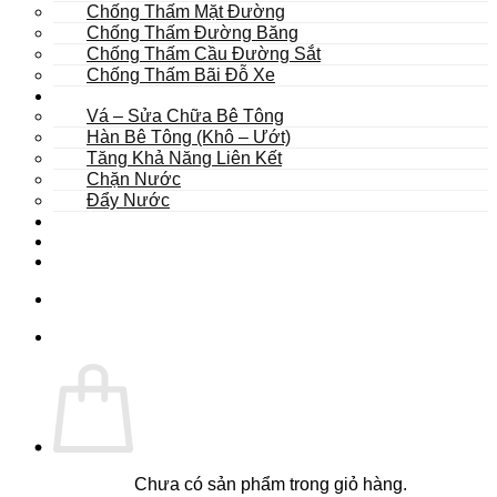
Chống Thấm Mặt Đường
Chống Thấm Đường Băng
Chống Thấm Cầu Đường Sắt
Chống Thấm Bãi Đỗ Xe
Sửa Chữa
Vá – Sửa Chữa Bê Tông
Hàn Bê Tông (Khô – Ướt)
Tăng Khả Năng Liên Kết
Chặn Nước
Đẩy Nước
Dự Án
Dịch Vụ
Tư Vấn
Chưa có sản phẩm trong giỏ hàng.