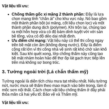
Vật liệu tối ưu:
Chống thấm gốc xi măng 2 thành phần:
Đây là lựa
chọn mang tính “chân ái” cho khu vực này. Nó bao gồm
một thành phần bột (xi măng, cốt liệu chọn lọc) và một
thành phần dung dịch (polymer). Khi trộn lại, chúng tạo
ra một hỗn hợp vừa có độ bám dính tuyệt vời với sàn
bê tông, vừa có độ dẻo dai nhất định.
Ưu điểm chí mạng:
Vật liệu này có thể thi công ngay
trên bề mặt còn ẩm (không đọng nước). Đây là điểm
cộng rất lớn vì thi công nhà vệ sinh rất khó chờ sàn khô
kiệt. Sau khi quét xong, lớp chống thấm này cũng tạo
bề mặt nhám hoàn hảo để thợ ốp lát gạch trực tiếp lên
trên mà không sợ bong tróc.
3. Tường ngoài trời (Lá chắn thẩm mỹ)
Tường ngoài là diện tích chịu mưa tạt nhiều nhất. Nếu tường
nứt, nước mưa sẽ thấm theo mao mạch vào bên trong, làm ố
mốc sơn nội thất. Cách chọn vật liệu chống thấm ở đây phải
thỏa mãn cả hai yếu tố: Bảo vệ và Thẩm mỹ.
Vật liệu tối ưu: