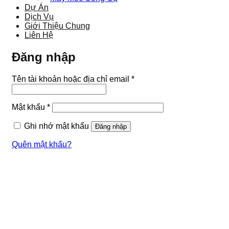
Dự Án
Dịch Vụ
Giới Thiệu Chung
Liên Hệ
Đăng nhập
Bắt
Tên tài khoản hoặc địa chỉ email
*
buộc
Bắt
Mật khẩu
*
buộc
Ghi nhớ mật khẩu
Đăng nhập
Quên mật khẩu?