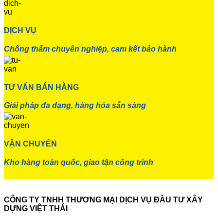
DỊCH VỤ
Chống thấm chuyên nghiệp, cam kết bảo hành
TƯ VẤN BÁN HÀNG
Giải pháp đa dạng, hàng hóa sẵn sàng
VẬN CHUYỂN
Kho hàng toàn quốc, giao tận công trình
CÔNG TY TNHH THƯƠNG MẠI DỊCH VỤ ĐẦU TƯ XÂY
DỰNG VIỆT THÁI