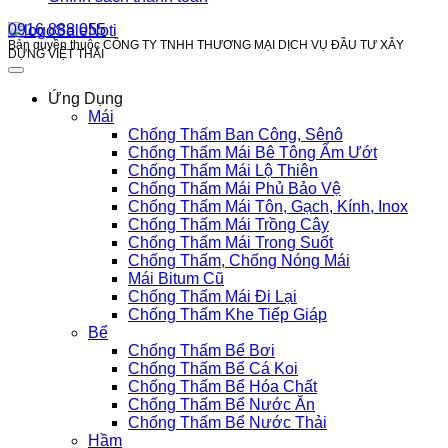
0916 888 055
Bản quyền thuộc CÔNG TY TNHH THƯƠNG MẠI DỊCH VỤ ĐẦU TƯ XÂY
DỰNG VIỆT THÁI
Ứng Dụng
Mái
Chống Thấm Ban Công, Sênô
Chống Thấm Mái Bê Tông Ẩm Ướt
Chống Thấm Mái Lộ Thiên
Chống Thấm Mái Phủ Bảo Vệ
Chống Thấm Mái Tôn, Gạch, Kính, Inox
Chống Thấm Mái Trồng Cây
Chống Thấm Mái Trong Suốt
Chống Thấm, Chống Nóng Mái
Mái Bitum Cũ
Chống Thấm Mái Đi Lại
Chống Thấm Khe Tiếp Giáp
Bể
Chống Thấm Bể Bơi
Chống Thấm Bể Cá Koi
Chống Thấm Bể Hóa Chất
Chống Thấm Bể Nước Ăn
Chống Thấm Bể Nước Thải
Hầm