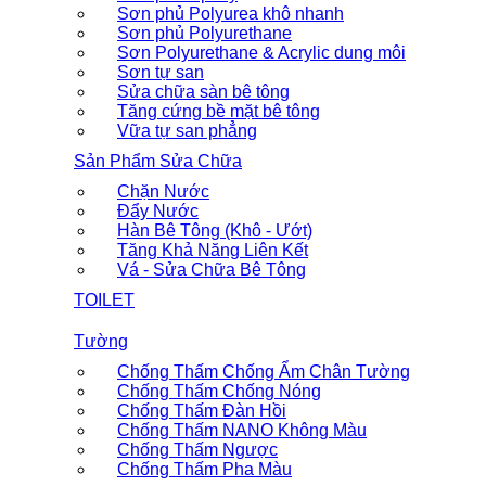
Sơn phủ Polyurea khô nhanh
Sơn phủ Polyurethane
Sơn Polyurethane & Acrylic dung môi
Sơn tự san
Sửa chữa sàn bê tông
Tăng cứng bề mặt bê tông
Vữa tự san phẳng
Sản Phẩm Sửa Chữa
Chặn Nước
Đẩy Nước
Hàn Bê Tông (Khô - Ướt)
Tăng Khả Năng Liên Kết
Vá - Sửa Chữa Bê Tông
TOILET
Tường
Chống Thấm Chống Ẩm Chân Tường
Chống Thấm Chống Nóng
Chống Thấm Đàn Hồi
Chống Thấm NANO Không Màu
Chống Thấm Ngược
Chống Thấm Pha Màu