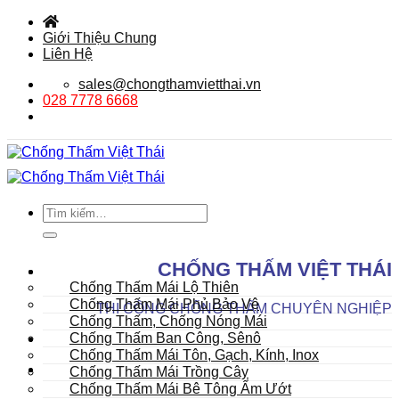
Bỏ
qua
Giới Thiệu Chung
nội
Liên Hệ
dung
sales@chongthamvietthai.vn
028 7778 6668
Tìm
kiếm:
DANH MỤC SẢN PHẨM
CHỐNG THẤM VIỆT THÁI
Mái
Chống Thấm Mái Lộ Thiên
Chống Thấm Mái Phủ Bảo Vệ
THI CÔNG CHỐNG THẤM CHUYÊN NGHIỆP
Chống Thấm, Chống Nóng Mái
Chống Thấm Ban Công, Sênô
Chống Thấm Mái Tôn, Gạch, Kính, Inox
Chống Thấm Mái Trồng Cây
Chống Thấm Mái Bê Tông Ẩm Ướt