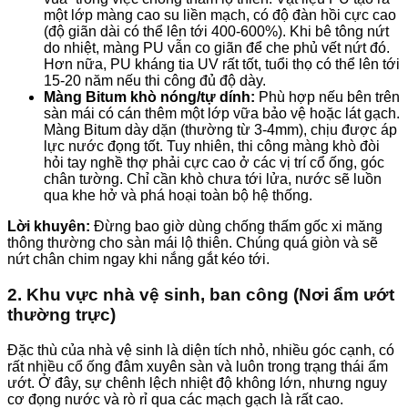
một lớp màng cao su liền mạch, có độ đàn hồi cực cao
(độ giãn dài có thể lên tới 400-600%). Khi bê tông nứt
do nhiệt, màng PU vẫn co giãn để che phủ vết nứt đó.
Hơn nữa, PU kháng tia UV rất tốt, tuổi thọ có thể lên tới
15-20 năm nếu thi công đủ độ dày.
Màng Bitum khò nóng/tự dính:
Phù hợp nếu bên trên
sàn mái có cán thêm một lớp vữa bảo vệ hoặc lát gạch.
Màng Bitum dày dặn (thường từ 3-4mm), chịu được áp
lực nước đọng tốt. Tuy nhiên, thi công màng khò đòi
hỏi tay nghề thợ phải cực cao ở các vị trí cổ ống, góc
chân tường. Chỉ cần khò chưa tới lửa, nước sẽ luồn
qua khe hở và phá hoại toàn bộ hệ thống.
Lời khuyên:
Đừng bao giờ dùng chống thấm gốc xi măng
thông thường cho sàn mái lộ thiên. Chúng quá giòn và sẽ
nứt chân chim ngay khi nắng gắt kéo tới.
2. Khu vực nhà vệ sinh, ban công (Nơi ẩm ướt
thường trực)
Đặc thù của nhà vệ sinh là diện tích nhỏ, nhiều góc cạnh, có
rất nhiều cổ ống đâm xuyên sàn và luôn trong trạng thái ẩm
ướt. Ở đây, sự chênh lệch nhiệt độ không lớn, nhưng nguy
cơ đọng nước và rò rỉ qua các mạch gạch là rất cao.