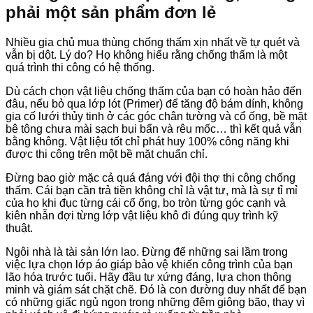
phải một sản phẩm đơn lẻ
Nhiều gia chủ mua thùng chống thấm xịn nhất về tự quét và
vẫn bị dột. Lý do? Họ không hiểu rằng chống thấm là một
quá trình thi công có hệ thống.
Dù cách chọn vật liệu chống thấm của bạn có hoàn hảo đến
đâu, nếu bỏ qua lớp lót (Primer) để tăng độ bám dính, không
gia cố lưới thủy tinh ở các góc chân tường và cổ ống, bề mặt
bê tông chưa mài sạch bụi bẩn và rêu mốc… thì kết quả vẫn
bằng không. Vật liệu tốt chỉ phát huy 100% công năng khi
được thi công trên một bề mặt chuẩn chỉ.
Đừng bao giờ mặc cả quá đáng với đội thợ thi công chống
thấm. Cái bạn cần trả tiền không chỉ là vật tư, mà là sự tỉ mỉ
của họ khi đục từng cái cổ ống, bo tròn từng góc cạnh và
kiên nhẫn đợi từng lớp vật liệu khô đi đúng quy trình kỹ
thuật.
Ngôi nhà là tài sản lớn lao. Đừng để những sai lầm trong
việc lựa chọn lớp áo giáp bảo vệ khiến công trình của bạn
lão hóa trước tuổi. Hãy đầu tư xứng đáng, lựa chọn thông
minh và giám sát chặt chẽ. Đó là con đường duy nhất để bạn
có những giấc ngủ ngon trong những đêm giông bão, thay vì