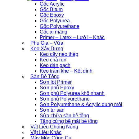
Gốc Acrylic
Gốc Bitum
Gốc Epoxy
Gốc Polyurea
Gốc Polyurethane
Gốc xi măng
Primer – Latex – Lưới – Khác
Phụ Gia – Vữa
Keo Xây Dựng
Keo cấy neo thép
Keo chà ron
Keo dán gạch
Keo trám khe – Kết dính
Sàn Bê Tông
Sơn lót Primer
Sơn phủ Epoxy
Sơn phủ Polyurea khô nhanh
Sơn phủ Polyurethane
Sơn Polyurethane & Acrylic dung môi
Sơn tự san
Sửa chữa sàn bê tông
Tăng cứng bề mặt bê tông
Vật Liệu Chống Nóng
Vật Liệu Khác
Máy Móc Công Cụ