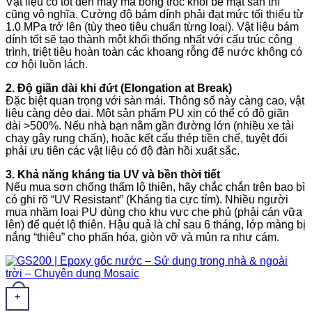
Vật liệu có tốt đến mấy mà bong tróc khỏi bề mặt sàn thì
cũng vô nghĩa. Cường độ bám dính phải đạt mức tối thiểu từ
1.0 MPa trở lên (tùy theo tiêu chuẩn từng loại). Vật liệu bám
dính tốt sẽ tạo thành một khối thống nhất với cấu trúc công
trình, triệt tiêu hoàn toàn các khoang rỗng để nước không có
cơ hội luồn lách.
2. Độ giãn dài khi đứt (Elongation at Break)
Đặc biệt quan trọng với sàn mái. Thông số này càng cao, vật
liệu càng dẻo dai. Một sản phẩm PU xịn có thể có độ giãn
dài >500%. Nếu nhà bạn nằm gần đường lớn (nhiều xe tải
chạy gây rung chấn), hoặc kết cấu thép tiền chế, tuyệt đối
phải ưu tiên các vật liệu có độ đàn hồi xuất sắc.
3. Khả năng kháng tia UV và bền thời tiết
Nếu mua sơn chống thấm lộ thiên, hãy chắc chắn trên bao bì
có ghi rõ “UV Resistant” (Kháng tia cực tím). Nhiều người
mua nhầm loại PU dùng cho khu vực che phủ (phải cán vữa
lên) để quét lộ thiên. Hậu quả là chỉ sau 6 tháng, lớp màng bị
nắng “thiêu” cho phấn hóa, giòn vỡ và mủn ra như cám.
+