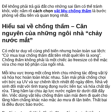
Để không phải trả giá đắt cho những sai lầm có thể tránh
khỏi, việc nắm rõ
cách chọn
vật liệu chống thấm
là bước
phòng vệ đầu tiên và quan trọng nhất.
Hiểu sai về chống thấm – Căn
nguyên của những ngôi nhà “chảy
nước mắt”
Có một tư duy vô cùng phổ biến nhưng hoàn toàn sai lệch:
“Cứ mua loại chống thấm đắt tiền nhất quét lên là xong”.
Chống thấm không phải là một chiếc áo freesize có thể mặc
vừa cho mọi bộ phận của ngôi nhà.
Mỗi khu vực trong một công trình chịu những tác động vật lý
và hóa học hoàn toàn khác nhau. Sàn mái phải chống chọi
với bức xạ UV và sự chênh lệch nhiệt độ ngày đêm. Nhà vệ
sinh đối mặt với tình trạng đọng nước liên tục và hóa chất tẩy
rửa. Tầng hầm lại chịu áp lực nước ngầm từ dưới đất đẩy
lên. Việc dùng vật liệu chống thấm sàn mái đem đi quét cho
tầng hầm chẳng khác nào mặc áo mưa đi lặn biển. Thất bại
là điều được báo trước.