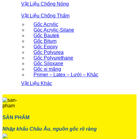
Vật Liệu Chống Nóng
Vật Liệu Chống Thấm
Gốc Acrylic
Góc Acrylic-Silane
Gốc Bautek
Gốc Bitum
Gốc Epoxy
Gốc Polyurea
Gốc Polyurethane
Gốc Siloxane
Gốc xi măng
Primer – Latex – Lưới – Khác
Vật Liệu Khác
SẢN PHẨM
Nhập khẩu Châu Âu, nguồn gốc rõ ràng