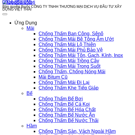
0916 888 055
Bản quyền thuộc CÔNG TY TNHH THƯƠNG MẠI DỊCH VỤ ĐẦU TƯ XÂY
DỰNG VIỆT THÁI
Ứng Dụng
Mái
Chống Thấm Ban Công, Sênô
Chống Thấm Mái Bê Tông Ẩm Ướt
Chống Thấm Mái Lộ Thiên
Chống Thấm Mái Phủ Bảo Vệ
Chống Thấm Mái Tôn, Gạch, Kính, Inox
Chống Thấm Mái Trồng Cây
Chống Thấm Mái Trong Suốt
Chống Thấm, Chống Nóng Mái
Mái Bitum Cũ
Chống Thấm Mái Đi Lại
Chống Thấm Khe Tiếp Giáp
Bể
Chống Thấm Bể Bơi
Chống Thấm Bể Cá Koi
Chống Thấm Bể Hóa Chất
Chống Thấm Bể Nước Ăn
Chống Thấm Bể Nước Thải
Hầm
Chống Thấm Sàn, Vách Ngoài Hầm