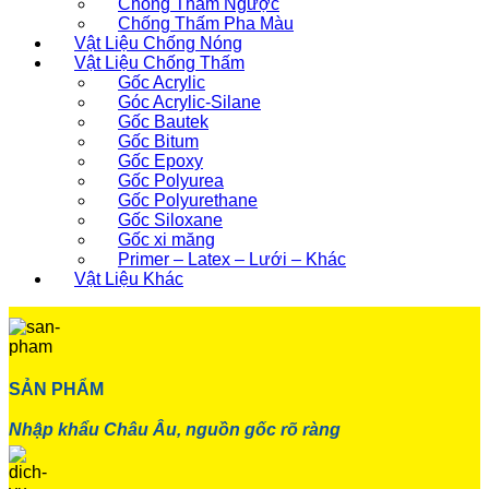
Chống Thấm Ngược
Chống Thấm Pha Màu
Vật Liệu Chống Nóng
Vật Liệu Chống Thấm
Gốc Acrylic
Góc Acrylic-Silane
Gốc Bautek
Gốc Bitum
Gốc Epoxy
Gốc Polyurea
Gốc Polyurethane
Gốc Siloxane
Gốc xi măng
Primer – Latex – Lưới – Khác
Vật Liệu Khác
SẢN PHẨM
Nhập khẩu Châu Âu, nguồn gốc rõ ràng