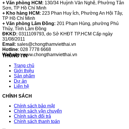
+ Văn phòng HCM:
130/34 Huỳnh Văn Nghệ, Phường Tân
Sơn, TP Hồ Chí Minh
+ Kho hàng HCM:
223 Phan Huy Ích, Phường An Hội Tây,
TP Hồ Chí Minh
+ Văn phòng Lâm Đồng:
201 Phạm Hùng, phường Phú
Thủy, Tỉnh Lâm Đồng
ĐKKD:
0311109793
, do Sở KHĐT TP.HCM Cấp ngày
31/08/2011
Email:
sales@chongthamvietthai.vn
Hotline
: 028 7778 6668
Website:
www.chongthamvietthai.vn
THÔNG TIN
Trang chủ
Giới thiệu
Sản phẩm
Dự án
Liên hệ
CHÍNH SÁCH
Chính sách bảo mật
Chính sách vận chuyển
Chính sách đổi trả
Chính sách thanh toán