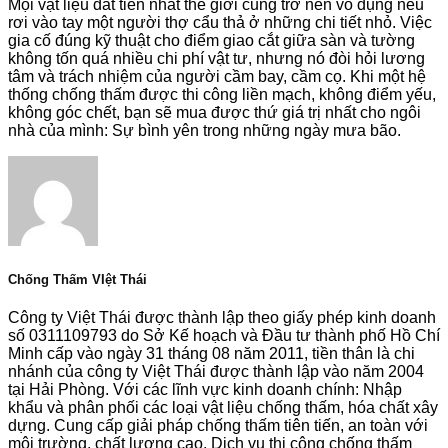
Mọi vật liệu đắt tiền nhất thế giới cũng trở nên vô dụng nếu
rơi vào tay một người thợ cẩu thả ở những chi tiết nhỏ. Việc
gia cố đúng kỹ thuật cho điểm giao cắt giữa sàn và tường
không tốn quá nhiều chi phí vật tư, nhưng nó đòi hỏi lương
tâm và trách nhiệm của người cầm bay, cầm cọ. Khi một hệ
thống chống thấm được thi công liền mạch, không điểm yếu,
không góc chết, bạn sẽ mua được thứ giá trị nhất cho ngôi
nhà của mình: Sự bình yên trong những ngày mưa bão.
Chống Thấm VIệt Thái
Công ty Việt Thái được thành lập theo giấy phép kinh doanh
số 0311109793 do Sở Kế hoạch và Đầu tư thành phố Hồ Chí
Minh cấp vào ngày 31 tháng 08 năm 2011, tiền thân là chi
nhánh của công ty Việt Thái được thành lập vào năm 2004
tại Hải Phòng. Với các lĩnh vực kinh doanh chính: Nhập
khẩu và phân phối các loại vật liệu chống thấm, hóa chất xây
dựng. Cung cấp giải pháp chống thấm tiên tiến, an toàn với
môi trường, chất lượng cao. Dịch vụ thi công chống thấm