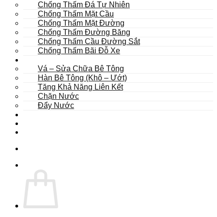
Chống Thấm Đá Tự Nhiên
Chống Thấm Mặt Cầu
Chống Thấm Mặt Đường
Chống Thấm Đường Băng
Chống Thấm Cầu Đường Sắt
Chống Thấm Bãi Đỗ Xe
Sửa Chữa
Vá – Sửa Chữa Bê Tông
Hàn Bê Tông (Khô – Ướt)
Tăng Khả Năng Liên Kết
Chặn Nước
Đẩy Nước
Dự Án
Dịch Vụ
Tư Vấn