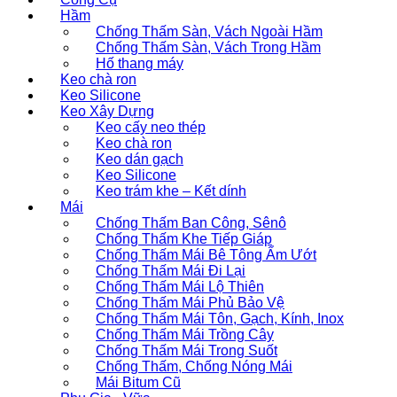
Hầm
Chống Thấm Sàn, Vách Ngoài Hầm
Chống Thấm Sàn, Vách Trong Hầm
Hố thang máy
Keo chà ron
Keo Silicone
Keo Xây Dựng
Keo cấy neo thép
Keo chà ron
Keo dán gạch
Keo Silicone
Keo trám khe – Kết dính
Mái
Chống Thấm Ban Công, Sênô
Chống Thấm Khe Tiếp Giáp
Chống Thấm Mái Bê Tông Ẩm Ướt
Chống Thấm Mái Đi Lại
Chống Thấm Mái Lộ Thiên
Chống Thấm Mái Phủ Bảo Vệ
Chống Thấm Mái Tôn, Gạch, Kính, Inox
Chống Thấm Mái Trồng Cây
Chống Thấm Mái Trong Suốt
Chống Thấm, Chống Nóng Mái
Mái Bitum Cũ