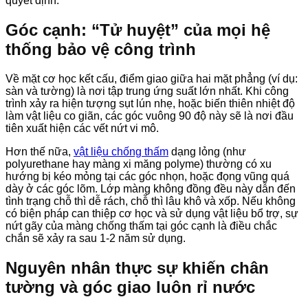
quyết định.
Góc cạnh: “Tử huyệt” của mọi hệ
thống bảo vệ công trình
Về mặt cơ học kết cấu, điểm giao giữa hai mặt phẳng (ví dụ:
sàn và tường) là nơi tập trung ứng suất lớn nhất. Khi công
trình xảy ra hiện tượng sụt lún nhẹ, hoặc biến thiên nhiệt độ
làm vật liệu co giãn, các góc vuông 90 độ này sẽ là nơi đầu
tiên xuất hiện các vết nứt vi mô.
Hơn thế nữa,
vật liệu chống thấm
dạng lỏng (như
polyurethane hay màng xi măng polyme) thường có xu
hướng bị kéo mỏng tại các góc nhọn, hoặc đọng vũng quá
dày ở các góc lõm. Lớp màng không đồng đều này dẫn đến
tình trạng chỗ thì dễ rách, chỗ thì lâu khô và xốp. Nếu không
có biện pháp can thiệp cơ học và sử dụng vật liệu bổ trợ, sự
nứt gãy của màng chống thấm tại góc cạnh là điều chắc
chắn sẽ xảy ra sau 1-2 năm sử dụng.
Nguyên nhân thực sự khiến chân
tường và góc giao luôn rỉ nước