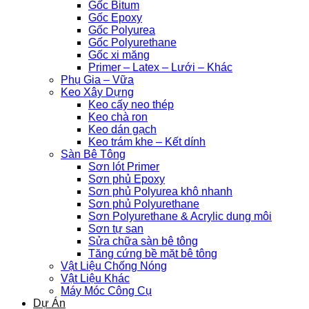
Gốc Bitum
Gốc Epoxy
Gốc Polyurea
Gốc Polyurethane
Gốc xi măng
Primer – Latex – Lưới – Khác
Phụ Gia – Vữa
Keo Xây Dựng
Keo cấy neo thép
Keo chà ron
Keo dán gạch
Keo trám khe – Kết dính
Sàn Bê Tông
Sơn lót Primer
Sơn phủ Epoxy
Sơn phủ Polyurea khô nhanh
Sơn phủ Polyurethane
Sơn Polyurethane & Acrylic dung môi
Sơn tự san
Sửa chữa sàn bê tông
Tăng cứng bề mặt bê tông
Vật Liệu Chống Nóng
Vật Liệu Khác
Máy Móc Công Cụ
Dự Án