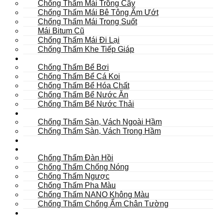
Chống Thấm Mái Trồng Cây
Chống Thấm Mái Bê Tông Ẩm Ướt
Chống Thấm Mái Trong Suốt
Mái Bitum Cũ
Chống Thấm Mái Đi Lại
Chống Thấm Khe Tiếp Giáp
Bể
Chống Thấm Bể Bơi
Chống Thấm Bể Cá Koi
Chống Thấm Bể Hóa Chất
Chống Thấm Bể Nước Ăn
Chống Thấm Bể Nước Thải
Hầm
Chống Thấm Sàn, Vách Ngoài Hầm
Chống Thấm Sàn, Vách Trong Hầm
TOILET
Tường
Chống Thấm Đàn Hồi
Chống Thấm Chống Nóng
Chống Thấm Ngược
Chống Thấm Pha Màu
Chống Thấm NANO Không Màu
Chống Thấm Chống Ẩm Chân Tường
Khác