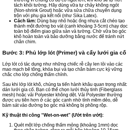
tách khỏi tường. Hãy dùng vữa tự chảy không ngót
(Non-shrink Grout) hoặc vữa sửa chữa chuyên dụng
trộn với phụ gia kết nối (như Sika Latex).
Cách làm:
Dùng bay nhỏ hoặc ống nhựa cắt chéo tạo
thành một đường bo vát (cạnh khoảng 3-5cm) chạy dọc
toàn bộ điểm giao giữa sàn và tường. Chờ vữa bo góc
khô hoàn toàn và bảo dưỡng bằng nước để tránh nứt
chân chim.
Bước 3: Phủ lớp lót (Primer) và cấy lưới gia cố
Lớp lót có tác dụng như những chiếc rễ cây len lỏi vào các
mao mạch bê tông, khóa bụi và tạo chân bám cực kỳ vững
chắc cho lớp chống thấm chính.
Sau khi lớp lót khô, chúng ta tiến hành khâu quan trọng nhất:
dán lưới gia cố. Bạn có thể chọn lưới thủy tinh (Fiberglass
mesh) hoặc vải Polyester không dệt. Vải Polyester thường
được ưu tiên hơn ở các góc cạnh nhờ tính mềm dẻo, dễ
bám sát vào đường bo góc mà không bị phồng rộp.
Kỹ thuật thi công “Wet-on-wet” (Ướt trên ướt):
Quét một lớp chống thấm mỏng (khoảng 1mm) dọc