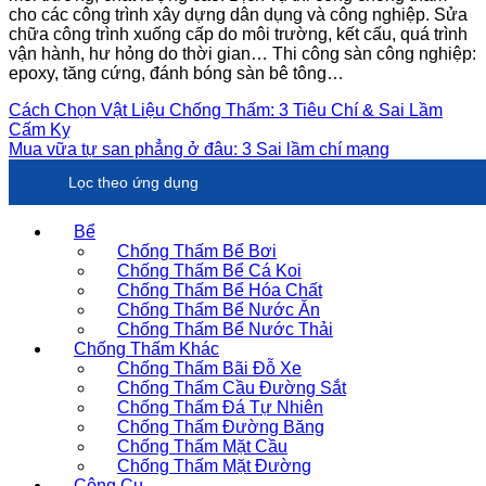
cho các công trình xây dựng dân dụng và công nghiệp. Sửa
chữa công trình xuống cấp do môi trường, kết cấu, quá trình
vận hành, hư hỏng do thời gian… Thi công sàn công nghiệp:
epoxy, tăng cứng, đánh bóng sàn bê tông…
Cách Chọn Vật Liệu Chống Thấm: 3 Tiêu Chí & Sai Lầm
Cấm Kỵ
Mua vữa tự san phẳng ở đâu: 3 Sai lầm chí mạng
Lọc theo ứng dụng
Bể
Chống Thấm Bể Bơi
Chống Thấm Bể Cá Koi
Chống Thấm Bể Hóa Chất
Chống Thấm Bể Nước Ăn
Chống Thấm Bể Nước Thải
Chống Thấm Khác
Chống Thấm Bãi Đỗ Xe
Chống Thấm Cầu Đường Sắt
Chống Thấm Đá Tự Nhiên
Chống Thấm Đường Băng
Chống Thấm Mặt Cầu
Chống Thấm Mặt Đường
Công Cụ