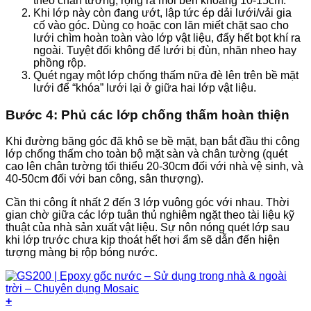
theo chân tường, rộng ra mỗi bên khoảng 10-15cm.
Khi lớp này còn đang ướt, lập tức ép dải lưới/vải gia
cố vào góc. Dùng cọ hoặc con lăn miết chặt sao cho
lưới chìm hoàn toàn vào lớp vật liệu, đẩy hết bọt khí ra
ngoài. Tuyệt đối không để lưới bị đùn, nhăn nheo hay
phồng rộp.
Quét ngay một lớp chống thấm nữa đè lên trên bề mặt
lưới để “khóa” lưới lại ở giữa hai lớp vật liệu.
Bước 4: Phủ các lớp chống thấm hoàn thiện
Khi đường băng góc đã khô se bề mặt, bạn bắt đầu thi công
lớp chống thấm cho toàn bộ mặt sàn và chân tường (quét
cao lên chân tường tối thiểu 20-30cm đối với nhà vệ sinh, và
40-50cm đối với ban công, sân thượng).
Cần thi công ít nhất 2 đến 3 lớp vuông góc với nhau. Thời
gian chờ giữa các lớp tuân thủ nghiêm ngặt theo tài liệu kỹ
thuật của nhà sản xuất vật liệu. Sự nôn nóng quét lớp sau
khi lớp trước chưa kịp thoát hết hơi ẩm sẽ dẫn đến hiện
tượng màng bị rộp bóng nước.
+