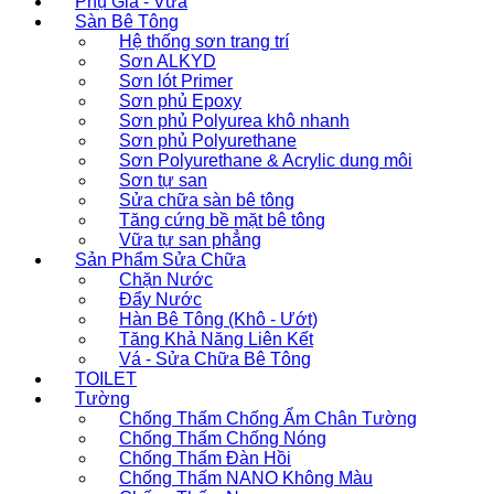
Phụ Gia - Vữa
Sàn Bê Tông
Hệ thống sơn trang trí
Sơn ALKYD
Sơn lót Primer
Sơn phủ Epoxy
Sơn phủ Polyurea khô nhanh
Sơn phủ Polyurethane
Sơn Polyurethane & Acrylic dung môi
Sơn tự san
Sửa chữa sàn bê tông
Tăng cứng bề mặt bê tông
Vữa tự san phẳng
Sản Phẩm Sửa Chữa
Chặn Nước
Đẩy Nước
Hàn Bê Tông (Khô - Ướt)
Tăng Khả Năng Liên Kết
Vá - Sửa Chữa Bê Tông
TOILET
Tường
Chống Thấm Chống Ẩm Chân Tường
Chống Thấm Chống Nóng
Chống Thấm Đàn Hồi
Chống Thấm NANO Không Màu