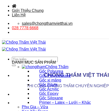
Bỏ
qua
Giới Thiệu Chung
nội
Liên Hệ
dung
sales@chongthamvietthai.vn
028 7778 6668
Tìm
DANH MỤC SẢN PHẨM
kiếm:
Chống Thấm
Gốc Polyurea
CHỐNG THẤM VIỆT THÁI
Gốc Polyurethane
Gốc xi măng
Gốc Bitum
THI CÔNG CHỐNG THẤM CHUYÊN NGHIỆP
Gốc Acrylic
Gốc Epoxy
Gốc Siloxane
Primer – Latex – Lưới – Khác
Phụ Gia – Vữa