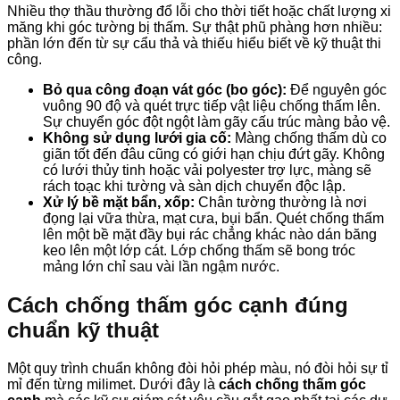
Nhiều thợ thầu thường đổ lỗi cho thời tiết hoặc chất lượng xi
măng khi góc tường bị thấm. Sự thật phũ phàng hơn nhiều:
phần lớn đến từ sự cẩu thả và thiếu hiểu biết về kỹ thuật thi
công.
Bỏ qua công đoạn vát góc (bo góc):
Để nguyên góc
vuông 90 độ và quét trực tiếp vật liệu chống thấm lên.
Sự chuyển góc đột ngột làm gãy cấu trúc màng bảo vệ.
Không sử dụng lưới gia cố:
Màng chống thấm dù co
giãn tốt đến đâu cũng có giới hạn chịu đứt gãy. Không
có lưới thủy tinh hoặc vải polyester trợ lực, màng sẽ
rách toạc khi tường và sàn dịch chuyển độc lập.
Xử lý bề mặt bẩn, xốp:
Chân tường thường là nơi
đọng lại vữa thừa, mạt cưa, bụi bẩn. Quét chống thấm
lên một bề mặt đầy bụi rác chẳng khác nào dán băng
keo lên một lớp cát. Lớp chống thấm sẽ bong tróc
mảng lớn chỉ sau vài lần ngậm nước.
Cách chống thấm góc cạnh đúng
chuẩn kỹ thuật
Một quy trình chuẩn không đòi hỏi phép màu, nó đòi hỏi sự tỉ
mỉ đến từng milimet. Dưới đây là
cách chống thấm góc