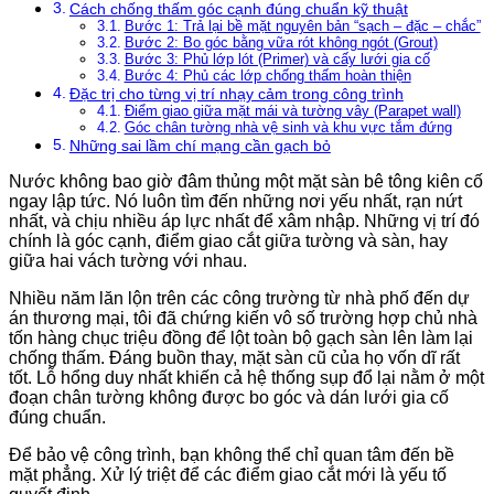
Cách chống thấm góc cạnh đúng chuẩn kỹ thuật
Bước 1: Trả lại bề mặt nguyên bản “sạch – đặc – chắc”
Bước 2: Bo góc bằng vữa rót không ngót (Grout)
Bước 3: Phủ lớp lót (Primer) và cấy lưới gia cố
Bước 4: Phủ các lớp chống thấm hoàn thiện
Đặc trị cho từng vị trí nhạy cảm trong công trình
Điểm giao giữa mặt mái và tường vây (Parapet wall)
Góc chân tường nhà vệ sinh và khu vực tắm đứng
Những sai lầm chí mạng cần gạch bỏ
Nước không bao giờ đâm thủng một mặt sàn bê tông kiên cố
ngay lập tức. Nó luôn tìm đến những nơi yếu nhất, rạn nứt
nhất, và chịu nhiều áp lực nhất để xâm nhập. Những vị trí đó
chính là góc cạnh, điểm giao cắt giữa tường và sàn, hay
giữa hai vách tường với nhau.
Nhiều năm lăn lộn trên các công trường từ nhà phố đến dự
án thương mại, tôi đã chứng kiến vô số trường hợp chủ nhà
tốn hàng chục triệu đồng để lột toàn bộ gạch sàn lên làm lại
chống thấm. Đáng buồn thay, mặt sàn cũ của họ vốn dĩ rất
tốt. Lỗ hổng duy nhất khiến cả hệ thống sụp đổ lại nằm ở một
đoạn chân tường không được bo góc và dán lưới gia cố
đúng chuẩn.
Để bảo vệ công trình, bạn không thể chỉ quan tâm đến bề
mặt phẳng. Xử lý triệt để các điểm giao cắt mới là yếu tố