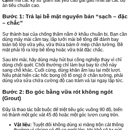
cạnh
mà các kỹ sư giám sát yêu cầu gắt gao nhất tại các dự
án tiêu chuẩn cao.
Bước 1: Trả lại bề mặt nguyên bản “sạch – đặc
– chắc”
Sự thành bại của chống thấm nằm ở khâu chuẩn bị. Bạn cần
dùng máy mài cầm tay, lắp lưỡi mài bê tông để đánh bay
toàn bộ lớp vữa yếu, vữa thừa bám ở mép chân tường. Bề
mặt phải lộ ra lớp bê tông hoặc vữa trát đặc chắc.
Sau khi mài, hãy dùng máy hút bụi công nghiệp thay vì chỉ
dùng chổi quét. Chổi thường chỉ làm bụi bay từ chỗ này
sang chỗ khác. Cuối cùng, dùng khăn ẩm lau lại một lượt.
Nếu phát hiện các hốc bọng (rỗ tổ ong) ở chân tường, phải
dùng vữa sửa chữa cường độ cao trám vá lại ngay lập tức.
Bước 2: Bo góc bằng vữa rót không ngót
(Grout)
Đây là thao tác bắt buộc để triệt tiêu góc vuông 90 độ, biến
nó thành một góc vát 45 độ hoặc một góc lượn cung tròn.
Vật liệu:
Tuyệt đối không dùng xi măng trộn cát thông
thường vì chúng có độ co ngót lớn, khi khô sẽ tự nứt