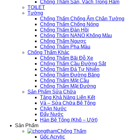
Chống Thấm Sàn, Vách Trong Hầm
TOILET
Tường
Chống Thấm Chống Ẩm Chân Tường
Chống Thấm Chống Nóng
Chống Thấm Đàn Hồi
Chống Thấm NANO Không Màu
Chống Thấm Ngược
Chống Thấm Pha Màu
Chống Thấm Khác
Chống Thấm Bãi Đỗ Xe
Chống Thấm Cầu Đường Sắt
Chống Thấm Đá Tự Nhiên
Chống Thấm Đường Băng
Chống Thấm Mặt Cầu
Chống Thấm Mặt Đường
Sản Phẩm Sửa Chữa
Tăng Khả Năng Liên Kết
Vá – Sửa Chữa Bê Tông
Chặn Nước
Đẩy Nước
Hàn Bê Tông (Khô – Ướt)
Sản Phẩm
Chống Thấm
Gốc Acrylic