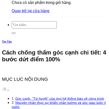
Chưa có sản phẩm trong giỏ hàng.
Quay trở lại cửa hàng
Tìm
kiếm:
Tin Tức
Cách chống thấm góc cạnh chi tiết: 4
bước dứt điểm 100%
MỤC LỤC NỘI DUNG
Góc cạnh: “Tử huyệt” của mọi hệ thống bảo vệ công trình
Nguyên nhân thực sự khiến chân tường và góc giao luôn rỉ
nước