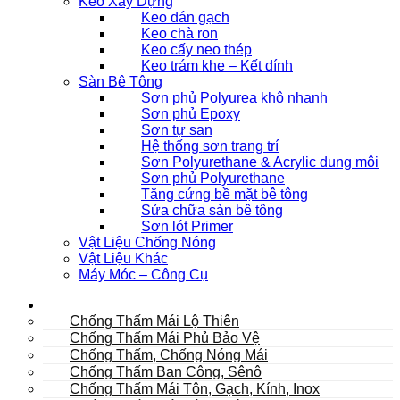
Keo Xây Dựng
Keo dán gạch
Keo chà ron
Keo cấy neo thép
Keo trám khe – Kết dính
Sàn Bê Tông
Sơn phủ Polyurea khô nhanh
Sơn phủ Epoxy
Sơn tự san
Hệ thống sơn trang trí
Sơn Polyurethane & Acrylic dung môi
Sơn phủ Polyurethane
Tăng cứng bề mặt bê tông
Sửa chữa sàn bê tông
Sơn lót Primer
Vật Liệu Chống Nóng
Vật Liệu Khác
Máy Móc – Công Cụ
Mái
Chống Thấm Mái Lộ Thiên
Chống Thấm Mái Phủ Bảo Vệ
Chống Thấm, Chống Nóng Mái
Chống Thấm Ban Công, Sênô
Chống Thấm Mái Tôn, Gạch, Kính, Inox