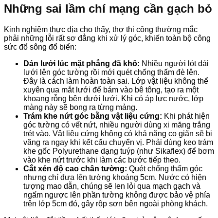
Những sai lầm chí mạng cần gạch bỏ
Kinh nghiệm thực địa cho thấy, thợ thi công thường mắc
phải những lỗi rất sơ đẳng khi xử lý góc, khiến toàn bộ công
sức đổ sông đổ biển:
Dán lưới lúc mặt phẳng đã khô:
Nhiều người lót dải
lưới lên góc tường rồi mới quét chống thấm đè lên.
Đây là cách làm hoàn toàn sai. Lớp vật liệu không thể
xuyên qua mắt lưới để bám vào bê tông, tạo ra một
khoang rỗng bên dưới lưới. Khi có áp lực nước, lớp
màng này sẽ bong ra từng mảng.
Trám khe nứt góc bằng vật liệu cứng:
Khi phát hiện
góc tường có vết nứt, nhiều người dùng xi măng trắng
trét vào. Vật liệu cứng không có khả năng co giãn sẽ bị
văng ra ngay khi kết cấu chuyển vị. Phải dùng keo trám
khe gốc Polyurethane dạng tuýp (như Sikaflex) để bơm
vào khe nứt trước khi làm các bước tiếp theo.
Cắt xén độ cao chân tường:
Quét chống thấm góc
nhưng chỉ đưa lên tường khoảng 5cm. Nước có hiện
tượng mao dẫn, chúng sẽ len lỏi qua mạch gạch và
ngấm ngược lên phần tường không được bảo vệ phía
trên lớp 5cm đó, gây rộp sơn bên ngoài phòng khách.