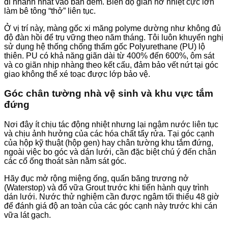
đi nhanh nhất vào ban đêm. Biên độ giãn nở nhiệt cực lớn
làm bê tông “thở” liên tục.
Ở vị trí này, màng gốc xi măng polyme dường như không đủ
độ đàn hồi để trụ vững theo năm tháng. Tôi luôn khuyến nghị
sử dụng hệ thống chống thấm gốc Polyurethane (PU) lộ
thiên. PU có khả năng giãn dài từ 400% đến 600%, ôm sát
và co giãn nhịp nhàng theo kết cấu, đảm bảo vết nứt tại góc
giao không thể xé toạc được lớp bảo vệ.
Góc chân tường nhà vệ sinh và khu vực tắm
đứng
Nơi đây ít chịu tác động nhiệt nhưng lại ngậm nước liên tục
và chịu ảnh hưởng của các hóa chất tẩy rửa. Tại góc cạnh
của hộp kỹ thuật (hộp gen) hay chân tường khu tắm đứng,
ngoài việc bo góc và dán lưới, cần đặc biệt chú ý đến chân
các cổ ống thoát sàn nằm sát góc.
Hãy đục mở rộng miệng ống, quấn băng trương nở
(Waterstop) và đổ vữa Grout trước khi tiến hành quy trình
dán lưới. Nước thử nghiệm cần được ngâm tối thiểu 48 giờ
để đánh giá độ an toàn của các góc cạnh này trước khi cán
vữa lát gạch.