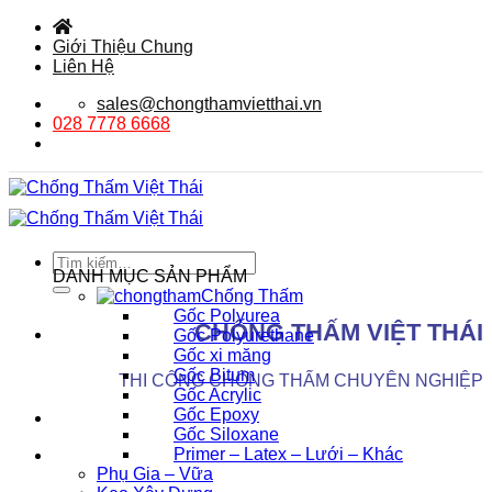
Bỏ
qua
Giới Thiệu Chung
nội
Liên Hệ
dung
sales@chongthamvietthai.vn
028 7778 6668
Tìm
DANH MỤC SẢN PHẨM
kiếm:
Chống Thấm
Gốc Polyurea
CHỐNG THẤM VIỆT THÁI
Gốc Polyurethane
Gốc xi măng
Gốc Bitum
THI CÔNG CHỐNG THẤM CHUYÊN NGHIỆP
Gốc Acrylic
Gốc Epoxy
Gốc Siloxane
Primer – Latex – Lưới – Khác
Phụ Gia – Vữa