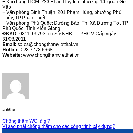
+ Kho hàng HCM: 223 Phan Huy Ích, phường 14, quận Gò
Vấp
+ Văn phòng Bình Thuận: 201 Phạm Hùng, phường Phú
Thủy, TP.Phan Thiết
+ Văn phòng Phú Quốc: Đường Bào, Thị Xã Dương Tơ, TP
Phú Quốc, Tỉnh Kiên Giang
ĐKKD:
0311109793, do Sở KHĐT TP.HCM Cấp ngày
31/08/2011
Email:
sales@chongthamvietthai.vn
Hotline
: 028 7778 6668
Website:
www.chongthamvietthai.vn
anhthu
Chống thấm WC là gì?
Vì sao phải chống thấm cho các công trình xây dựng?