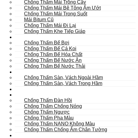
Chống Thấm Mái Trồng Cây
Chống Thấm Mái Bê Tông Ẩm Ướt
Chống Thấm Mái Trong Suốt
Mái Bitum Cũ
Chống Thấm Mái Đi Lại
Chống Thấm Khe Tiếp Giáp
Bể
Chống Thấm Bể Bơi
Chống Thấm Bể Cá Koi
Chống Thấm Bể Hóa Chất
Chống Thấm Bể Nước Ăn
Chống Thấm Bể Nước Thải
Hầm
Chống Thấm Sàn, Vách Ngoài Hầm
Chống Thấm Sàn, Vách Trong Hầm
TOILET
Tường
Chống Thấm Đàn Hồi
Chống Thấm Chống Nóng
Chống Thấm Ngược
Chống Thấm Pha Màu
Chống Thấm NANO Không Màu
Chống Thấm Chống Ẩm Chân Tường
Khác