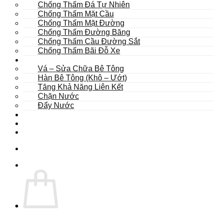
Chống Thấm Đá Tự Nhiên
Chống Thấm Mặt Cầu
Chống Thấm Mặt Đường
Chống Thấm Đường Băng
Chống Thấm Cầu Đường Sắt
Chống Thấm Bãi Đỗ Xe
Sửa Chữa
Vá – Sửa Chữa Bê Tông
Hàn Bê Tông (Khô – Ướt)
Tăng Khả Năng Liên Kết
Chặn Nước
Đẩy Nước
Dự Án
Dịch Vụ
Tư Vấn