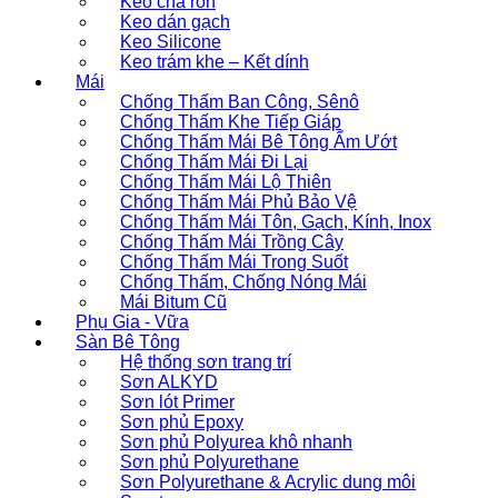
Keo chà ron
Keo dán gạch
Keo Silicone
Keo trám khe – Kết dính
Mái
Chống Thấm Ban Công, Sênô
Chống Thấm Khe Tiếp Giáp
Chống Thấm Mái Bê Tông Ẩm Ướt
Chống Thấm Mái Đi Lại
Chống Thấm Mái Lộ Thiên
Chống Thấm Mái Phủ Bảo Vệ
Chống Thấm Mái Tôn, Gạch, Kính, Inox
Chống Thấm Mái Trồng Cây
Chống Thấm Mái Trong Suốt
Chống Thấm, Chống Nóng Mái
Mái Bitum Cũ
Phụ Gia - Vữa
Sàn Bê Tông
Hệ thống sơn trang trí
Sơn ALKYD
Sơn lót Primer
Sơn phủ Epoxy
Sơn phủ Polyurea khô nhanh
Sơn phủ Polyurethane
Sơn Polyurethane & Acrylic dung môi