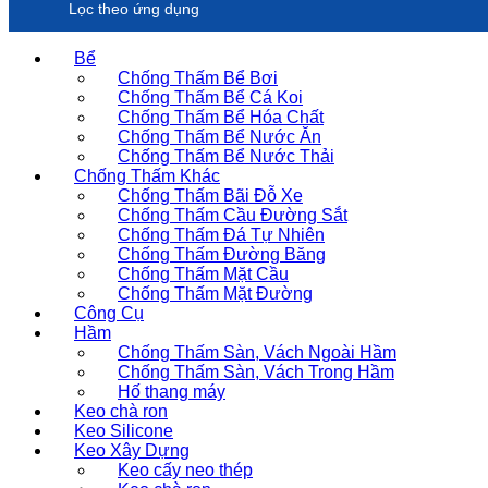
Lọc theo ứng dụng
Bể
Chống Thấm Bể Bơi
Chống Thấm Bể Cá Koi
Chống Thấm Bể Hóa Chất
Chống Thấm Bể Nước Ăn
Chống Thấm Bể Nước Thải
Chống Thấm Khác
Chống Thấm Bãi Đỗ Xe
Chống Thấm Cầu Đường Sắt
Chống Thấm Đá Tự Nhiên
Chống Thấm Đường Băng
Chống Thấm Mặt Cầu
Chống Thấm Mặt Đường
Công Cụ
Hầm
Chống Thấm Sàn, Vách Ngoài Hầm
Chống Thấm Sàn, Vách Trong Hầm
Hố thang máy
Keo chà ron
Keo Silicone
Keo Xây Dựng
Keo cấy neo thép