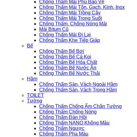
Chống Thấm Mái Phủ Bảo Vệ
Chống Thấm Mái Tôn, Gạch, Kính, Inox
Chống Thấm Mái Trồng Cây
Chống Thấm Mái Trong Suốt
Chống Thấm, Chống Nóng Mái
Mái Bitum Cũ
Chống Thấm Mái Đi Lại
Chống Thấm Khe Tiếp Giáp
Bể
Chống Thấm Bể Bơi
Chống Thấm Bể Cá Koi
Chống Thấm Bể Hóa Chất
Chống Thấm Bể Nước Ăn
Chống Thấm Bể Nước Thải
Hầm
Chống Thấm Sàn, Vách Ngoài Hầm
Chống Thấm Sàn, Vách Trong Hầm
TOILET
Tường
Chống Thấm Chống Ẩm Chân Tường
Chống Thấm Chống Nóng
Chống Thấm Đàn Hồi
Chống Thấm NANO Không Màu
Chống Thấm Ngược
Chống Thấm Pha Màu