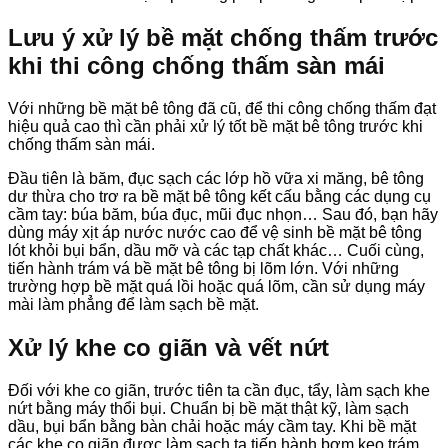
Lưu ý xử lý bề mặt chống thấm trước
khi thi công chống thấm sàn mái
Với những bề mặt bê tông đã cũ, để thi công chống thấm đạt
hiệu quả cao thì cần phải xử lý tốt bề mặt bê tông trước khi
chống thấm sàn mái.
Đầu tiên là băm, đục sạch các lớp hồ vữa xi măng, bê tông
dư thừa cho trơ ra bề mặt bê tông kết cấu bằng các dụng cụ
cầm tay: búa băm, búa đục, mũi đục nhọn… Sau đó, bạn hãy
dùng máy xịt áp nước nước cao để vệ sinh bề mặt bê tông
lót khỏi bụi bẩn, dầu mỡ và các tạp chất khác… Cuối cùng,
tiến hành trám vá bề mặt bê tông bị lõm lớn. Với những
trường hợp bề mặt quá lồi hoặc quá lõm, cần sử dụng máy
mài làm phẳng để làm sạch bề mặt.
Xử lý khe co giãn và vết nứt
Đối với khe co giãn, trước tiên ta cần đục, tẩy, làm sạch khe
nứt bằng máy thổi bụi. Chuẩn bị bề mặt thật kỹ, làm sạch
dầu, bụi bẩn bằng bàn chải hoặc máy cầm tay. Khi bề mặt
các khe co giãn được làm sạch ta tiến hành bơm keo trám