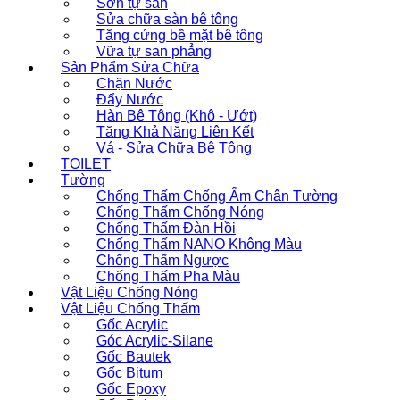
Sơn tự san
Sửa chữa sàn bê tông
Tăng cứng bề mặt bê tông
Vữa tự san phẳng
Sản Phẩm Sửa Chữa
Chặn Nước
Đẩy Nước
Hàn Bê Tông (Khô - Ướt)
Tăng Khả Năng Liên Kết
Vá - Sửa Chữa Bê Tông
TOILET
Tường
Chống Thấm Chống Ẩm Chân Tường
Chống Thấm Chống Nóng
Chống Thấm Đàn Hồi
Chống Thấm NANO Không Màu
Chống Thấm Ngược
Chống Thấm Pha Màu
Vật Liệu Chống Nóng
Vật Liệu Chống Thấm
Gốc Acrylic
Góc Acrylic-Silane
Gốc Bautek
Gốc Bitum
Gốc Epoxy