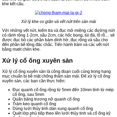
khe kết cấu.
Xử lý khe co giãn và vết nứt trên sàn mái
Với những vết nứt, kiểm tra và đục mở miệng các đường nứt
có rãnh rộng 1-2cm, sâu 2cm, các hốc bọng, túi đá, lỗ rỗ… sẽ
được đục bỏ các phần bám dính hờ, đục rộng và sâu cho
đến phần bê tông đặc chắc. Tiến hành trám vá các vết nứt
bằng matit chèn khe.
Xử lý cổ ống xuyên sàn
Xử lý cổ ống xuyên sàn là công đoạn cuối cùng trong hạng
mục chuẩn bị bề mặt chống thấm sàn mái. Để xử lý cổ ống
xuyên sàn, các bạn cần thực hiện:
Đục quanh cổ ống rộng từ 5mm đến 10mm tính từ mép
cổ ống, sau 5mm
Quấn băng trương nở quanh cổ ống
Trám keo quanh cổ ống
Dùng lưới thủy tinh dán xung quanh cổ ống
Quét lớp phủ tiếp theo lên lưới thủy tinh và cổ ống kỹ