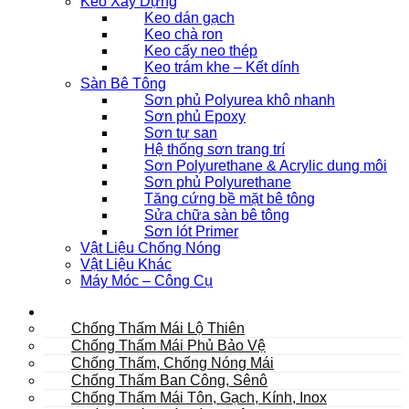
Keo Xây Dựng
Keo dán gạch
Keo chà ron
Keo cấy neo thép
Keo trám khe – Kết dính
Sàn Bê Tông
Sơn phủ Polyurea khô nhanh
Sơn phủ Epoxy
Sơn tự san
Hệ thống sơn trang trí
Sơn Polyurethane & Acrylic dung môi
Sơn phủ Polyurethane
Tăng cứng bề mặt bê tông
Sửa chữa sàn bê tông
Sơn lót Primer
Vật Liệu Chống Nóng
Vật Liệu Khác
Máy Móc – Công Cụ
Mái
Chống Thấm Mái Lộ Thiên
Chống Thấm Mái Phủ Bảo Vệ
Chống Thấm, Chống Nóng Mái
Chống Thấm Ban Công, Sênô
Chống Thấm Mái Tôn, Gạch, Kính, Inox