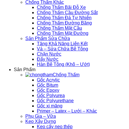
Chống Thấm Khác
Chống Thấm Bãi Đỗ Xe
Chống Thấm Cầu Đường Sắt
Chống Thấm Đá Tự Nhiên
Chống Thấm Đường Băng
Chống Thấm Mặt Cầu
Chống Thấm Mặt Đường
Sản Phẩm Sửa Chữa
Tăng Khả Năng Liên Kết
Vá – Sửa Chữa Bê Tông
Chặn Nước
Đẩy Nước
Hàn Bê Tông (Khô – Ướt)
Sản Phẩm
Chống Thấm
Gốc Acrylic
Gốc Bitum
Gốc Epoxy
Gốc Polyurea
Gốc Polyurethane
Gốc xi măng
Primer – Latex – Lưới – Khác
Phụ Gia – Vữa
Keo Xây Dựng
Keo cấy neo thép