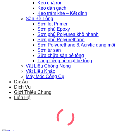
Keo chà ron
Keo dán gạch
Keo trám khe – Kết dính
Sàn Bê Tông
Sơn lót Primer
Sơn phủ Epoxy
Sơn phủ Polyurea khô nhanh
Sơn phủ Polyurethane
Sơn Polyurethane & Acrylic dung môi
Sơn tự san
Sửa chữa sàn bê tông
Tăng cứng bề mặt bê tông
Vật Liệu Chống Nóng
Vật Liệu Khác
Máy Móc Công Cụ
Dự Án
Dịch Vụ
Giới Thiệu Chung
Liên Hệ