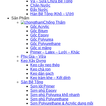
Vá – Sửa Chữa Bê Tông
Chặn Nước
Đẩy Nước
Hàn Bê Tông (Khô – Ướt)
Sản Phẩm
Chống Thấm
Gốc Acrylic
Gốc Bitum
Gốc Epoxy
Gốc Polyurea
Gốc Polyurethane
Gốc xi măng
Primer – Latex – Lưới – Khác
Phụ Gia – Vữa
Keo Xây Dựng
Keo cấy neo thép
Keo chà ron
Keo dán gạch
Keo trám khe – Kết dính
Sàn Bê Tông
Sơn lót Primer
Sơn phủ Epoxy
Sơn phủ Polyurea khô nhanh
Sơn phủ Polyurethane
Sơn Polyurethane & Acrylic dung môi