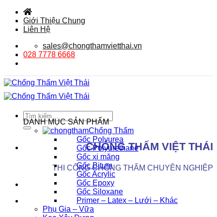
Bỏ
qua
Giới Thiệu Chung
nội
Liên Hệ
dung
sales@chongthamvietthai.vn
028 7778 6668
Tìm
DANH MỤC SẢN PHẨM
kiếm:
Chống Thấm
Gốc Polyurea
CHỐNG THẤM VIỆT THÁI
Gốc Polyurethane
Gốc xi măng
Gốc Bitum
THI CÔNG CHỐNG THẤM CHUYÊN NGHIỆP
Gốc Acrylic
Gốc Epoxy
Gốc Siloxane
Primer – Latex – Lưới – Khác
Phụ Gia – Vữa