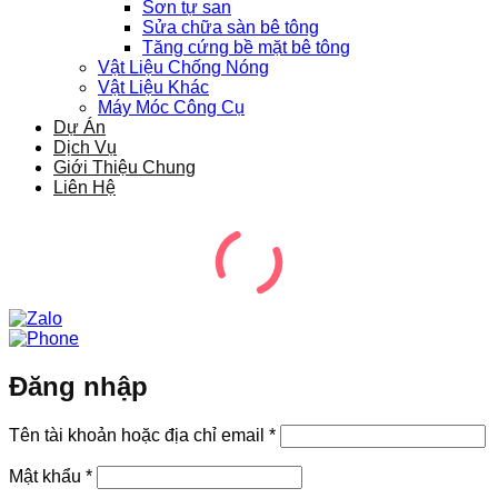
Sơn tự san
Sửa chữa sàn bê tông
Tăng cứng bề mặt bê tông
Vật Liệu Chống Nóng
Vật Liệu Khác
Máy Móc Công Cụ
Dự Án
Dịch Vụ
Giới Thiệu Chung
Liên Hệ
Đăng nhập
Bắt
Tên tài khoản hoặc địa chỉ email
*
buộc
Bắt
Mật khẩu
*
buộc