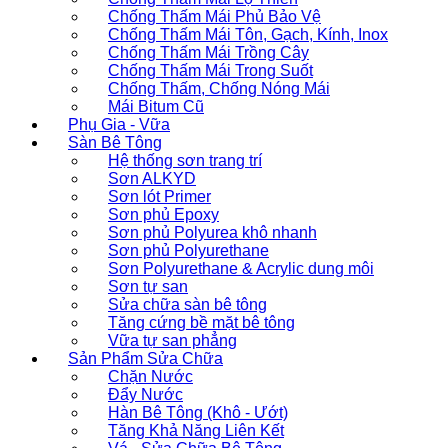
Chống Thấm Mái Phủ Bảo Vệ
Chống Thấm Mái Tôn, Gạch, Kính, Inox
Chống Thấm Mái Trồng Cây
Chống Thấm Mái Trong Suốt
Chống Thấm, Chống Nóng Mái
Mái Bitum Cũ
Phụ Gia - Vữa
Sàn Bê Tông
Hệ thống sơn trang trí
Sơn ALKYD
Sơn lót Primer
Sơn phủ Epoxy
Sơn phủ Polyurea khô nhanh
Sơn phủ Polyurethane
Sơn Polyurethane & Acrylic dung môi
Sơn tự san
Sửa chữa sàn bê tông
Tăng cứng bề mặt bê tông
Vữa tự san phẳng
Sản Phẩm Sửa Chữa
Chặn Nước
Đẩy Nước
Hàn Bê Tông (Khô - Ướt)
Tăng Khả Năng Liên Kết