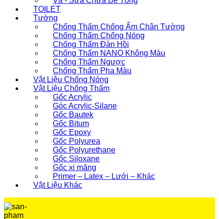
Vá - Sửa Chữa Bê Tông
TOILET
Tường
Chống Thấm Chống Ẩm Chân Tường
Chống Thấm Chống Nóng
Chống Thấm Đàn Hồi
Chống Thấm NANO Không Màu
Chống Thấm Ngược
Chống Thấm Pha Màu
Vật Liệu Chống Nóng
Vật Liệu Chống Thấm
Gốc Acrylic
Góc Acrylic-Silane
Gốc Bautek
Gốc Bitum
Gốc Epoxy
Gốc Polyurea
Gốc Polyurethane
Gốc Siloxane
Gốc xi măng
Primer – Latex – Lưới – Khác
Vật Liệu Khác