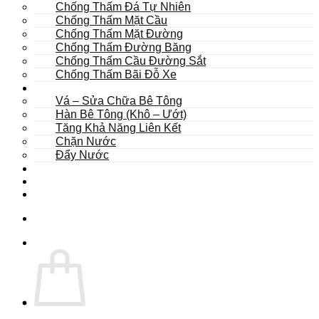
Chống Thấm Đá Tự Nhiên
Chống Thấm Mặt Cầu
Chống Thấm Mặt Đường
Chống Thấm Đường Băng
Chống Thấm Cầu Đường Sắt
Chống Thấm Bãi Đỗ Xe
Sửa Chữa
Vá – Sửa Chữa Bê Tông
Hàn Bê Tông (Khô – Ướt)
Tăng Khả Năng Liên Kết
Chặn Nước
Đẩy Nước
Dự Án
Dịch Vụ
Tư Vấn