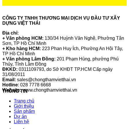
CÔNG TY TNHH THƯƠNG MẠI DỊCH VỤ ĐẦU TƯ XÂY
DỰNG VIỆT THÁI
Địa chỉ:
+ Văn phòng HCM:
130/34 Huỳnh Văn Nghệ, Phường Tân
Sơn, TP Hồ Chí Minh
+ Kho hàng HCM:
223 Phan Huy Ích, Phường An Hội Tây,
TP Hồ Chí Minh
+ Văn phòng Lâm Đồng:
201 Phạm Hùng, phường Phú
Thủy, Tỉnh Lâm Đồng
ĐKKD:
0311109793
, do Sở KHĐT TP.HCM Cấp ngày
31/08/2011
Email:
sales@chongthamvietthai.vn
Hotline
: 028 7778 6668
Website:
www.chongthamvietthai.vn
THÔNG TIN
Trang chủ
Giới thiệu
Sản phẩm
Dự án
Liên hệ