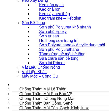
Keo Xây Dựng
Keo dán gạch
Keo chà ron
Keo cấy neo thép
Keo trám khe – Kết dính
Sàn Bê Tông
Sơn phủ Polyurea khô nhanh
Sơn phủ Epoxy
Sơn tự san
Hệ thống sơn trang trí
Sơn Polyurethane & Acrylic dung môi
Sơn phủ Polyurethane
Tăng cứng bề mặt bê tông
Sửa chữa sàn bê tông
Sơn lót Primer
Vật Liệu Chống Nóng
Vật Liệu Khác
Máy Móc – Công Cụ
Mái
Chống Thấm Mái Lộ Thiên
Chống Thấm Mái Phủ Bảo Vệ
Chống Thấm, Chống Nóng Mái
Chống Thấm Ban Công, Sênô
Chống Thấm Mái Tôn, Gạch, Kính, Inox