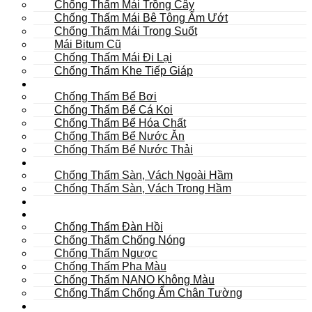
Chống Thấm Mái Trồng Cây
Chống Thấm Mái Bê Tông Ẩm Ướt
Chống Thấm Mái Trong Suốt
Mái Bitum Cũ
Chống Thấm Mái Đi Lại
Chống Thấm Khe Tiếp Giáp
Bể
Chống Thấm Bể Bơi
Chống Thấm Bể Cá Koi
Chống Thấm Bể Hóa Chất
Chống Thấm Bể Nước Ăn
Chống Thấm Bể Nước Thải
Hầm
Chống Thấm Sàn, Vách Ngoài Hầm
Chống Thấm Sàn, Vách Trong Hầm
TOILET
Tường
Chống Thấm Đàn Hồi
Chống Thấm Chống Nóng
Chống Thấm Ngược
Chống Thấm Pha Màu
Chống Thấm NANO Không Màu
Chống Thấm Chống Ẩm Chân Tường
Khác