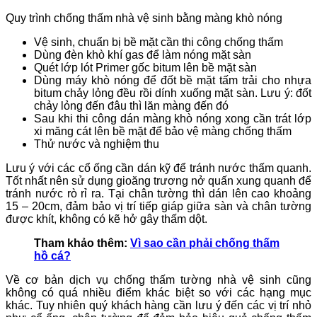
Quy trình chống thấm nhà vệ sinh bằng màng khò nóng
Vệ sinh, chuẩn bị bề mặt cần thi công chống thấm
Dùng đèn khò khí gas để làm nóng mặt sàn
Quét lớp lót Primer gốc bitum lên bề mặt sàn
Dùng máy khò nóng để đốt bề mặt tấm trải cho nhựa
bitum chảy lỏng đều rồi dính xuống mặt sàn. Lưu ý: đốt
chảy lỏng đến đâu thì lăn màng đến đó
Sau khi thi công dán màng khò nóng xong cần trát lớp
xi măng cát lên bề mặt để bảo vệ màng chống thấm
Thử nước và nghiệm thu
Lưu ý với các cổ ống cần dán kỹ để tránh nước thấm quanh.
Tốt nhất nên sử dụng gioăng trương nở quấn xung quanh để
tránh nước rò rỉ ra.
Tại chân tường thì dán lên cao khoảng
15 – 20cm, đảm bảo vị trí tiếp giáp giữa sàn và chân tường
được khít, không có kẽ hở gây thấm dột.
Tham khảo thêm:
Vì sao cần phải chống thấm
hồ cá?
Về cơ bản dịch vụ chống thấm tường nhà vệ sinh
cũng
không có quá nhiều điểm khác biệt so với các hạng mục
khác. Tuy nhiên quý khách hàng cần lưu ý đến các vị trí nhỏ