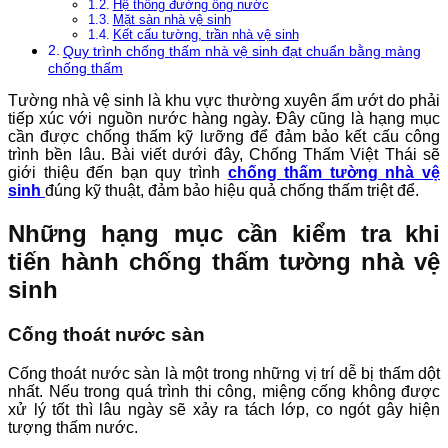
Hệ thống đường ống nước
Mặt sàn nhà vệ sinh
Kết cấu tường, trần nhà vệ sinh
Quy trình chống thấm nhà vệ sinh đạt chuẩn bằng màng
chống thấm
Tường nhà vệ sinh là khu vực thường xuyên ẩm ướt do phải
tiếp xúc với nguồn nước hàng ngày. Đây cũng là hạng mục
cần được chống thấm kỹ lưỡng để đảm bảo kết cấu công
trình bền lâu. Bài viết dưới đây, Chống Thấm Việt Thái sẽ
giới thiệu đến bạn quy trình
chống thấm tường nhà vệ
sinh
đúng kỹ thuật, đảm bảo hiệu quả chống thấm triệt để.
Những hạng mục cần kiểm tra khi
tiến hành chống thấm tường nhà vệ
sinh
Cống thoát nước sàn
Cống thoát nước sàn là một trong những vị trí dễ bị thấm dột
nhất. Nếu trong quá trình thi công, miệng cống không được
xử lý tốt thì lâu ngày sẽ xảy ra tách lớp, co ngót gây hiện
tượng thấm nước.