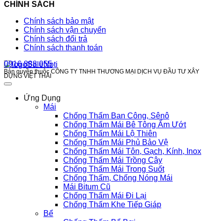
CHÍNH SÁCH
Chính sách bảo mật
Chính sách vận chuyển
Chính sách đổi trả
Chính sách thanh toán
0916 888 055
Bản quyền thuộc CÔNG TY TNHH THƯƠNG MẠI DỊCH VỤ ĐẦU TƯ XÂY
DỰNG VIỆT THÁI
Ứng Dụng
Mái
Chống Thấm Ban Công, Sênô
Chống Thấm Mái Bê Tông Ẩm Ướt
Chống Thấm Mái Lộ Thiên
Chống Thấm Mái Phủ Bảo Vệ
Chống Thấm Mái Tôn, Gạch, Kính, Inox
Chống Thấm Mái Trồng Cây
Chống Thấm Mái Trong Suốt
Chống Thấm, Chống Nóng Mái
Mái Bitum Cũ
Chống Thấm Mái Đi Lại
Chống Thấm Khe Tiếp Giáp
Bể