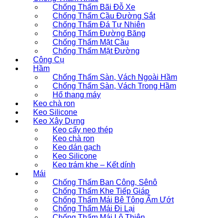
Chống Thấm Bãi Đỗ Xe
Chống Thấm Cầu Đường Sắt
Chống Thấm Đá Tự Nhiên
Chống Thấm Đường Băng
Chống Thấm Mặt Cầu
Chống Thấm Mặt Đường
Công Cụ
Hầm
Chống Thấm Sàn, Vách Ngoài Hầm
Chống Thấm Sàn, Vách Trong Hầm
Hố thang máy
Keo chà ron
Keo Silicone
Keo Xây Dựng
Keo cấy neo thép
Keo chà ron
Keo dán gạch
Keo Silicone
Keo trám khe – Kết dính
Mái
Chống Thấm Ban Công, Sênô
Chống Thấm Khe Tiếp Giáp
Chống Thấm Mái Bê Tông Ẩm Ướt
Chống Thấm Mái Đi Lại
Chống Thấm Mái Lộ Thiên