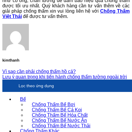
như cổ ống, chân tường để đảm bảo hiệu quả chống thấm
được tối ưu nhất. Quý khách hàng cần tư vấn thêm về các
giải pháp chống thấm xin vui lòng liên hệ với
Chống Thấm
Việt Thái
để được tư vấn thêm.
kimthanh
Vì sao cần phải chống thấm hồ cá?
Lưu ý quan trọng khi tiến hành chống thấm tường ngoài trời
Lọc theo ứng dụng
Bể
Chống Thấm Bể Bơi
Chống Thấm Bể Cá Koi
Chống Thấm Bể Hóa Chất
Chống Thấm Bể Nước Ăn
Chống Thấm Bể Nước Thải
Chống Thấm Khác