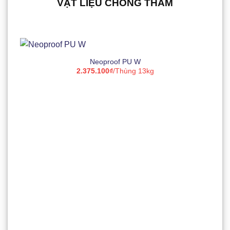
VẬT LIỆU CHỐNG THẤM
Neoproof PU W
2.375.100
₫
/Thùng 13kg