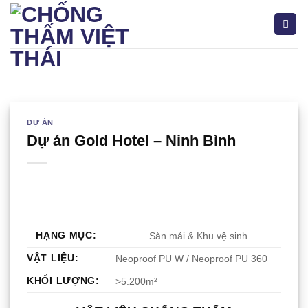
Bỏ
qua
nội
dung
Tìm
kiếm:
DỰ ÁN
Dự án Gold Hotel – Ninh Bình
HẠNG MỤC:
Sàn mái & Khu vệ sinh
VẬT LIỆU:
Neoproof PU W / Neoproof PU 360
KHỐI LƯỢNG:
>5.200m²