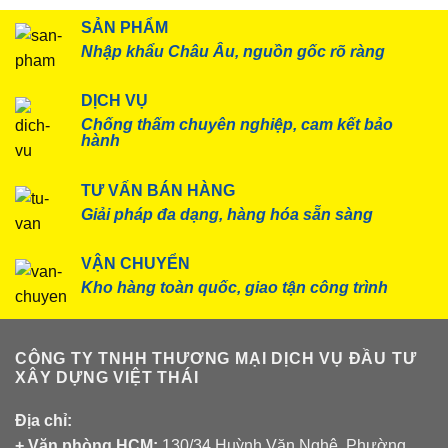
SẢN PHẨM
Nhập khẩu Châu Âu, nguồn gốc rõ ràng
DỊCH VỤ
Chống thấm chuyên nghiệp, cam kết bảo
hành
TƯ VẤN BÁN HÀNG
Giải pháp đa dạng, hàng hóa sẵn sàng
VẬN CHUYỂN
Kho hàng toàn quốc, giao tận công trình
CÔNG TY TNHH THƯƠNG MẠI DỊCH VỤ ĐẦU TƯ
XÂY DỰNG VIỆT THÁI
Địa chỉ:
+ Văn phòng HCM:
130/34 Huỳnh Văn Nghệ, Phường