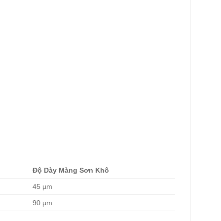
Độ Dày Màng Sơn Khô
45 µm
90 µm