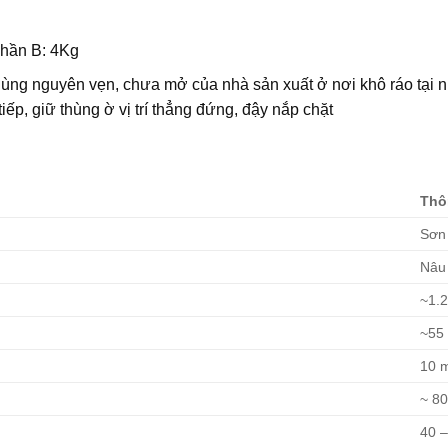
phần B: 4Kg
ùng nguyên vẹn, chưa mở của nhà sản xuất ở nơi khô ráo tại n
tiếp, giữ thùng ờ vị trí thẳng đứng, đậy nắp chặt
Thô
Sơn 
Nâu
~1.2
~55 
10 m
~ 80
40 –