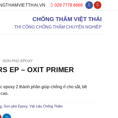
028 7778 6668
GTHAMVIETTHAI.VN
CHỐNG THẤM VIỆT THÁI
THI CÔNG CHỐNG THẤM CHUYÊN NGHIỆP
DỰ ÁN
DỊCH VỤ
TƯ VẤN
/
SƠN PHỦ EPOXY
S EP – OXIT PRIMER
ốc epoxy 2 thành phần giúp chống rỉ cho sắt, bề
 cao.
g
,
Sơn phủ Epoxy
,
Vật Liệu Chống Thấm