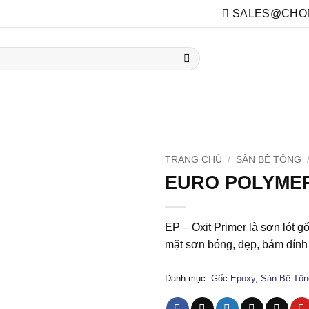
SALES@CHON
HẦM
TOILET
TƯỜNG
KHÁC
SỬA CHỮA
TRANG CHỦ
/
SÀN BÊ TÔNG
EURO POLYMER
EP – Oxit Primer là sơn lót g
mặt sơn bóng, đẹp, bám dính
Danh mục:
Gốc Epoxy
,
Sàn Bê Tôn