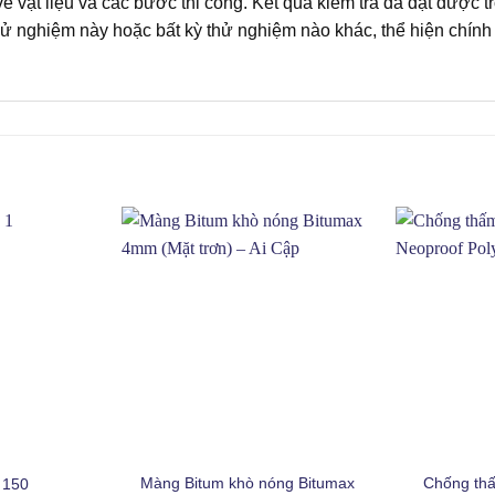
ề vật liệu và các bước thi công. Kết quả kiểm tra đã đạt được 
 nghiệm này hoặc bất kỳ thử nghiệm nào khác, thể hiện chính 
+
+
Màng Bitum khò nóng Bitumax
Chống thấ
 150