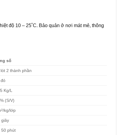
hiệt độ 10 – 25˚C. Bảo quản ở nơi mát mẻ, thông
ng số
lót 2 thành phần
 đỏ
5 Kg/L
% (S/V)
²/kg/lớp
 giây
 50 phút