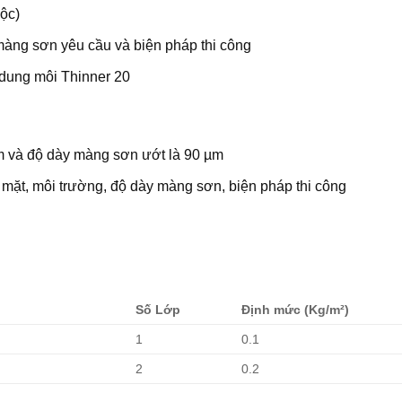
ộc)
màng sơn yêu cầu và biện pháp thi công
dung môi Thinner 20
m và độ dày màng sơn ướt là 90 µm
bề mặt, môi trường, độ dày màng sơn, biện pháp thi công
Số Lớp
Định mức (Kg/m²)
1
0.1
2
0.2