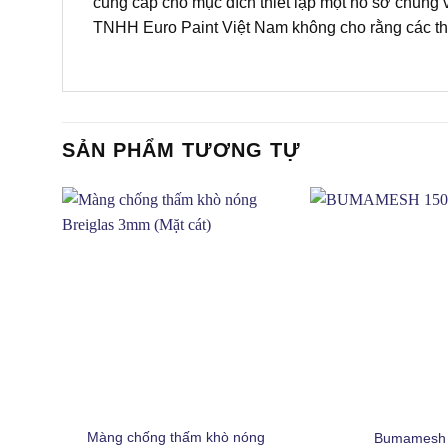
cung cấp cho mục đích thiết lập một hồ sơ chung v
TNHH Euro Paint Việt Nam không cho rằng các thử
SẢN PHẨM TƯƠNG TỰ
+
+
Màng chống thấm khò nóng
Bumamesh