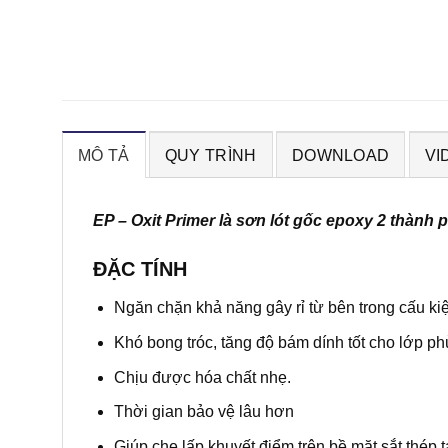
MÔ TẢ
QUY TRÌNH
DOWNLOAD
VI
EP – Oxit Primer là sơn lót gốc epoxy 2 thành 
ĐẶC TÍNH
Ngăn chặn khả năng gây rỉ từ bên trong cấu kiệ
Khó bong tróc, tăng độ bám dính tốt cho lớp ph
Chịu được hóa chất nhẹ.
Thời gian bảo vệ lâu hơn
Giúp che lấp khuyết điểm trên bề mặt sắt thép