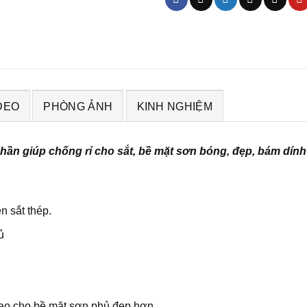
DEO
PHÒNG ẢNH
KINH NGHIỆM
phần giúp chống rỉ cho sắt, bề mặt sơn bóng, đẹp, bám dính
n sắt thép.
ủ
 tạo cho bề mặt sơn phủ đẹp hơn