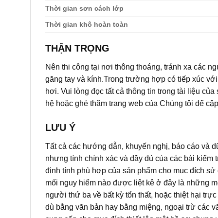
Thời gian sơn cách lớp
Thời gian khô hoàn toàn
THẬN TRỌNG
Nên thi công tại nơi thông thoáng, tránh xa các ng
găng tay và kính.Trong trường hợp có tiếp xúc với
hơi. Vui lòng đọc tất cả thông tin trong tài liệu 
hệ hoặc ghé thăm trang web của Chúng tôi để cập 
LƯU Ý
Tất cả các hướng dẫn, khuyến nghị, báo cáo và dữ li
nhưng tính chính xác và đầy đủ của các bài kiểm t
định tính phù hợp của sản phẩm cho mục đích sử 
mối nguy hiểm nào được liệt kê ở đây là những mố
người thứ ba về bất kỳ tổn thất, hoặc thiệt hại t
dù bằng văn bản hay bằng miệng, ngoại trừ các vă