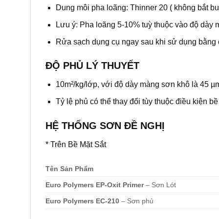
Dung môi pha loãng: Thinner 20 ( không bắt bu
Lưu ý: Pha loãng 5-10% tuỳ thuộc vào độ dày 
Rửa sạch dụng cụ ngay sau khi sử dụng bằng 
ĐỘ PHỦ LÝ THUYẾT
10m²/kg/lớp, với độ dày màng sơn khô là 45 µ
Tỷ lệ phủ có thể thay đổi tùy thuộc điều kiện 
HỆ THỐNG SƠN ĐỀ NGHỊ
* Trên Bề Mặt Sắt
Tên Sản Phẩm
Euro Polymers EP-Oxit Primer
– Sơn Lót
Euro Polymers EC-210
– Sơn phủ