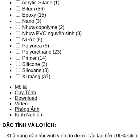
Acrylic-Silane
(1)
Bitum
(56)
Epoxy
(15)
Nano
(3)
Nhựa copolyme
(2)
Nhựa PVC nguyên sinh
(8)
Nước
(8)
Polyurea
(5)
Polyurethane
(23)
Primer
(14)
Silicone
(3)
Siloxane
(3)
Xi măng
(37)
Mô tả
Quy Trình
Download
Video
Phòng Ảnh
Kinh Nghiệm
ĐẶC TÍNH VÀ LỢI ÍCH:
– Khả năng đàn hồi vĩnh viễn do được cấu tạo bởi 100% silic