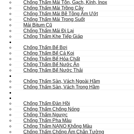
Chống Thấm Mái Tôn, Gạch, Kính, Inox
Chống Thấm Mái Trồng Cây
Chống Thấm Mái Bê Tông Ẩm Ướt
Chống Thấm Mái Trong Suốt
Mái Bitum Cũ
Chống Thấm Mái Đi Lại
Chống Thấm Khe Tiếp Giáp
Bể
Chống Thấm Bể Bơi
Chống Thấm Bể Cá Koi
Chống Thấm Bể Hóa Chất
Chống Thấm Bể Nước Ăn
Chống Thấm Bể Nước Thải
Hầm
Chống Thấm Sàn, Vách Ngoài Hầm
Chống Thấm Sàn, Vách Trong Hầm
TOILET
Tường
Chống Thấm Đàn Hồi
Chống Thấm Chống Nóng
Chống Thấm Ngược
Chống Thấm Pha Màu
Chống Thấm NANO Không Màu
Chống Thấm Chống Ẩm Chân Tường