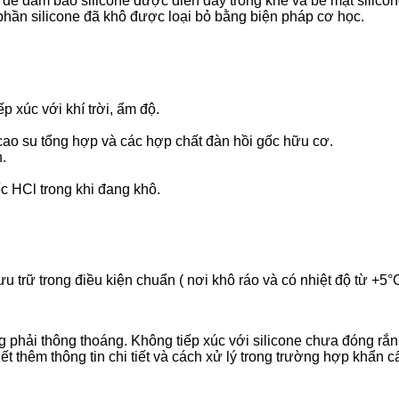
ụ để đảm bảo silicone được điền đầy trong khe và bề mặt silic
phần silicone đã khô được loại bỏ bằng biện pháp cơ học.
p xúc với khí trời, ẩm độ.
cao su tổng hợp và các hợp chất đàn hồi gốc hữu cơ.
.
ốc HCl trong khi đang khô.
u trữ trong điều kiện chuẩn ( nơi khô ráo và có nhiệt độ từ +5
ông phải thông thoáng. Không tiếp xúc với silicone chưa đóng rắn
hêm thông tin chi tiết và cách xử lý trong trường hợp khẩn c