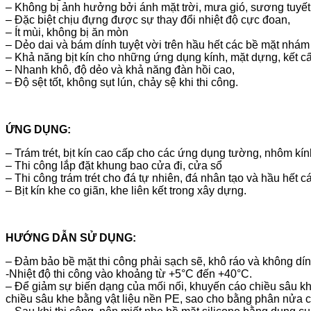
– Không bị ảnh hưởng bởi ánh mặt trời, mưa gió, sương tuyết, k
– Đặc biệt chịu đựng được sự thay đổi nhiệt độ cực đoan,
– Ít mùi, không bị ăn mòn
– Dẻo dai và bám dính tuyệt vời trên hầu hết các bề mặt nhá
– Khả năng bịt kín cho những ứng dụng kính, mặt dựng, kết cấ
– Nhanh khô, độ dẻo và khả năng đàn hồi cao,
– Độ sệt tốt, không sụt lún, chảy sệ khi thi công.
ỨNG DỤNG:
– Trám trét, bịt kín cao cấp cho các ứng dụng tường, nhôm kín
– Thi công lắp đặt khung bao cửa đi, cửa sổ
– Thi công trám trét cho đá tự nhiên, đá nhân tạo và hầu hết 
– Bịt kín khe co giãn, khe liên kết trong xây dựng.
HƯỚNG DẪN SỬ DỤNG:
– Đảm bảo bề mặt thi công phải sạch sẽ, khô ráo và không dí
-Nhiệt độ thi công vào khoảng từ +5°C đến +40°C.
– Để giảm sự biến dạng của mối nối, khuyến cáo chiều sâu kh
chiều sâu khe bằng vật liệu nền PE, sao cho bằng phân nửa c