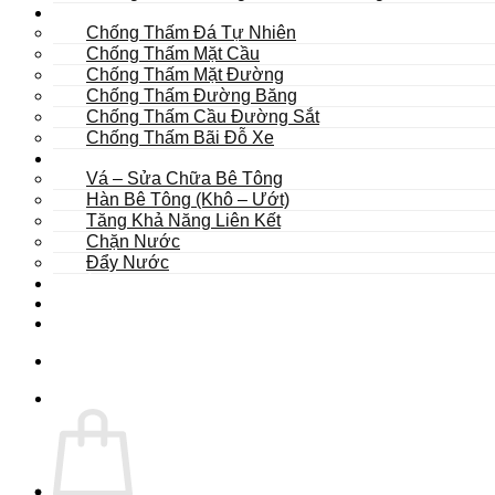
Khác
Chống Thấm Đá Tự Nhiên
Chống Thấm Mặt Cầu
Chống Thấm Mặt Đường
Chống Thấm Đường Băng
Chống Thấm Cầu Đường Sắt
Chống Thấm Bãi Đỗ Xe
Sửa Chữa
Vá – Sửa Chữa Bê Tông
Hàn Bê Tông (Khô – Ướt)
Tăng Khả Năng Liên Kết
Chặn Nước
Đẩy Nước
Dự Án
Dịch Vụ
Tư Vấn