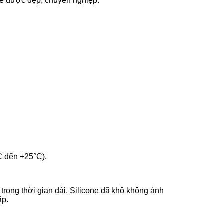
one được đẹp, chuyên nghiệp.
°C đến +25°C).
 trong thời gian dài. Silicone đã khô không ảnh
ấp.