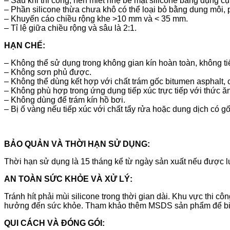
– Sau khi thi công, nên miết nhẹ bề mặt silicone bằng dụng c
– Phần silicone thừa chưa khô có thể loại bỏ bằng dung môi, 
– Khuyến cáo chiều rộng khe >10 mm và < 35 mm.
– Tỉ lệ giữa chiều rộng và sâu là 2:1.
HẠN CHẾ:
– Không thể sử dụng trong không gian kín hoàn toàn, không tiế
– Không sơn phủ được.
– Không thể dùng kết hợp với chất trám gốc bitumen asphalt, 
– Không phù hợp trong ứng dụng tiếp xúc trực tiếp với thức ăn
– Không dùng để trám kín hồ bơi.
– Bị ố vàng nếu tiếp xúc với chất tẩy rửa hoặc dung dịch có g
BẢO QUẢN VÀ THỜI HẠN SỬ DỤNG:
Thời hạn sử dụng là 15 tháng kể từ ngày sản xuất nếu được lư
AN TOÀN SỨC KHỎE VÀ XỬ LÝ:
Tránh hít phải mùi silicone trong thời gian dài. Khu vực thi c
hưởng đến sức khỏe. Tham khảo thêm MSDS sản phẩm để biết t
QUI CÁCH VÀ ĐÓNG GÓI: