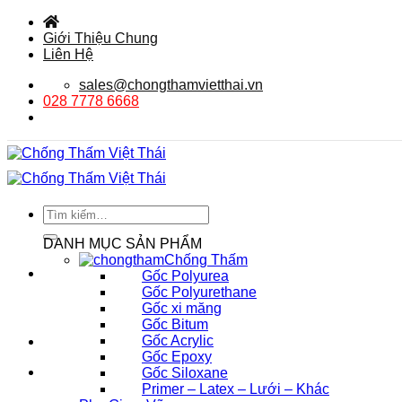
Bỏ
qua
Giới Thiệu Chung
nội
Liên Hệ
dung
sales@chongthamvietthai.vn
028 7778 6668
Tìm
kiếm:
DANH MỤC SẢN PHẨM
Chống Thấm
Gốc Polyurea
Gốc Polyurethane
Gốc xi măng
Gốc Bitum
Gốc Acrylic
Gốc Epoxy
Gốc Siloxane
Primer – Latex – Lưới – Khác