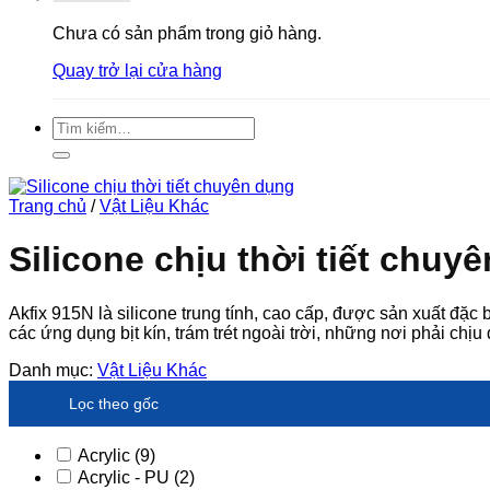
Chưa có sản phẩm trong giỏ hàng.
Quay trở lại cửa hàng
Tìm
kiếm:
Trang chủ
/
Vật Liệu Khác
Silicone chịu thời tiết chuy
Akfix 915N là silicone trung tính, cao cấp, được sản xuất đặc
các ứng dụng bịt kín, trám trét ngoài trời, những nơi phải chịu 
Danh mục:
Vật Liệu Khác
Lọc theo gốc
Acrylic
(9)
Acrylic - PU
(2)