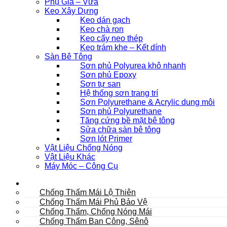
Phụ Gia – Vữa
Keo Xây Dựng
Keo dán gạch
Keo chà ron
Keo cấy neo thép
Keo trám khe – Kết dính
Sàn Bê Tông
Sơn phủ Polyurea khô nhanh
Sơn phủ Epoxy
Sơn tự san
Hệ thống sơn trang trí
Sơn Polyurethane & Acrylic dung môi
Sơn phủ Polyurethane
Tăng cứng bề mặt bê tông
Sửa chữa sàn bê tông
Sơn lót Primer
Vật Liệu Chống Nóng
Vật Liệu Khác
Máy Móc – Công Cụ
Mái
Chống Thấm Mái Lộ Thiên
Chống Thấm Mái Phủ Bảo Vệ
Chống Thấm, Chống Nóng Mái
Chống Thấm Ban Công, Sênô