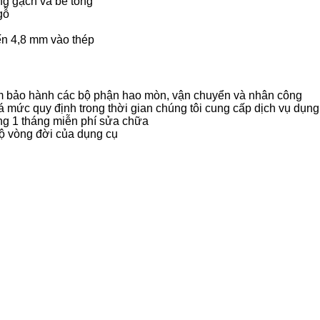
g gạch và bê tông
gỗ
đến 4,8 mm vào thép
m bảo hành các bộ phận hao mòn, vận chuyển và nhân công
á mức quy định trong thời gian chúng tôi cung cấp dịch vụ dụng
ng 1 tháng miễn phí sửa chữa
bộ vòng đời của dụng cụ