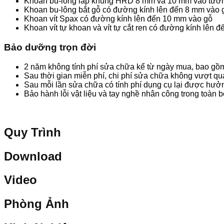
Khoan bu-lông lắp khung HRD 8 mm và 10 mm vào tườn
Khoan bu-lông bắt gỗ có đường kính lên đến 8 mm vào 
Khoan vít Spax có đường kính lên đến 10 mm vào gỗ
Khoan vít tự khoan và vít tự cắt ren có đường kính lên 
Bảo dưỡng trọn đời
2 năm không tính phí sửa chữa kể từ ngày mua, bao gồ
Sau thời gian miễn phí, chi phí sửa chữa không vượt qu
Sau mỗi lần sửa chữa có tính phí dụng cụ lại được hưở
Bảo hành lỗi vật liệu và tay nghề nhân công trong toàn 
Quy Trình
Download
Video
Phòng Ảnh