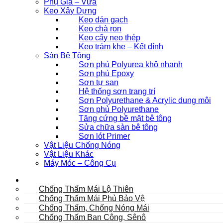
Phụ Gia – Vữa
Keo Xây Dựng
Keo dán gạch
Keo chà ron
Keo cấy neo thép
Keo trám khe – Kết dính
Sàn Bê Tông
Sơn phủ Polyurea khô nhanh
Sơn phủ Epoxy
Sơn tự san
Hệ thống sơn trang trí
Sơn Polyurethane & Acrylic dung môi
Sơn phủ Polyurethane
Tăng cứng bề mặt bê tông
Sửa chữa sàn bê tông
Sơn lót Primer
Vật Liệu Chống Nóng
Vật Liệu Khác
Máy Móc – Công Cụ
Mái
Chống Thấm Mái Lộ Thiên
Chống Thấm Mái Phủ Bảo Vệ
Chống Thấm, Chống Nóng Mái
Chống Thấm Ban Công, Sênô