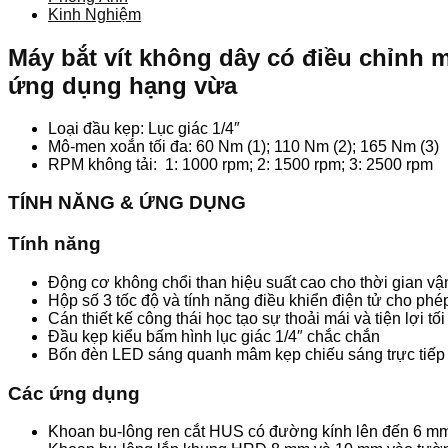
Kinh Nghiệm
Máy bắt vít không dây có điều chỉnh 
ứng dụng hạng vừa
Loại đầu kẹp: Lục giác 1/4″
Mô-men xoắn tối đa: 60 Nm (1); 110 Nm (2); 165 Nm (3)
RPM không tải: 1: 1000 rpm; 2: 1500 rpm; 3: 2500 rpm
TÍNH NĂNG & ỨNG DỤNG
Tính năng
Động cơ không chổi than hiệu suất cao cho thời gian vậ
Hộp số 3 tốc độ và tính năng điều khiển điện tử cho p
Cán thiết kế công thái học tạo sự thoải mái và tiện lợi t
Đầu kẹp kiểu bấm hình lục giác 1/4″ chắc chắn
Bốn đèn LED sáng quanh mâm kẹp chiếu sáng trực tiếp l
Các ứng dụng
Khoan bu-lông ren cắt HUS có đường kính lên đến 6 mm