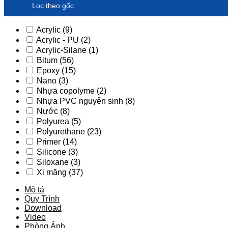
Lọc theo gốc
Acrylic
(9)
Acrylic - PU
(2)
Acrylic-Silane
(1)
Bitum
(56)
Epoxy
(15)
Nano
(3)
Nhựa copolyme
(2)
Nhựa PVC nguyên sinh
(8)
Nước
(8)
Polyurea
(5)
Polyurethane
(23)
Primer
(14)
Silicone
(3)
Siloxane
(3)
Xi măng
(37)
Mô tả
Quy Trình
Download
Video
Phòng Ảnh