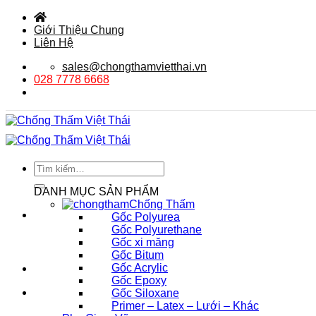
Bỏ
qua
Giới Thiệu Chung
nội
Liên Hệ
dung
sales@chongthamvietthai.vn
028 7778 6668
Tìm
kiếm:
DANH MỤC SẢN PHẨM
Chống Thấm
Gốc Polyurea
Gốc Polyurethane
Gốc xi măng
Gốc Bitum
Gốc Acrylic
Gốc Epoxy
Gốc Siloxane
Primer – Latex – Lưới – Khác