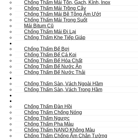
Chống Thấm Mái Tôn, Gạch, Kính, Inox
Chống Thấm Mái Trồng Cây
Chống Thấm Mái Bê Tông Ẩm Ướt
Chống Thấm Mái Trong Suốt
Mái Bitum Cũ
Chống Thấm Mái Đi Lại
Chống Thấm Khe Tiếp Giáp
Bể
Chống Thấm Bể Bơi
Chống Thấm Bể Cá Koi
Chống Thấm Bể Hóa Chất
Chống Thấm Bể Nước Ăn
Chống Thấm Bể Nước Thải
Hầm
Chống Thấm Sàn, Vách Ngoài Hầm
Chống Thấm Sàn, Vách Trong Hầm
TOILET
Tường
Chống Thấm Đàn Hồi
Chống Thấm Chống Nóng
Chống Thấm Ngược
Chống Thấm Pha Màu
Chống Thấm NANO Không Màu
Chống Thấm Chống Ẩm Chân Tường