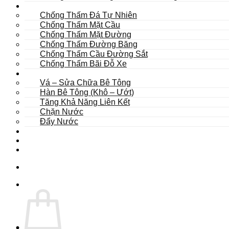
Khác
Chống Thấm Đá Tự Nhiên
Chống Thấm Mặt Cầu
Chống Thấm Mặt Đường
Chống Thấm Đường Băng
Chống Thấm Cầu Đường Sắt
Chống Thấm Bãi Đỗ Xe
Sửa Chữa
Vá – Sửa Chữa Bê Tông
Hàn Bê Tông (Khô – Ướt)
Tăng Khả Năng Liên Kết
Chặn Nước
Đẩy Nước
Dự Án
Dịch Vụ
Tư Vấn