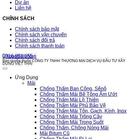
Dự án
Liên hệ
CHÍNH SÁCH
Chính sách bảo mật
Chính sách vận chuyển
Chính sách đổi trả
Chính sách thanh toán
0916 888 055
Bản quyền thuộc CÔNG TY TNHH THƯƠNG MẠI DỊCH VỤ ĐẦU TƯ XÂY
DỰNG VIỆT THÁI
Ứng Dụng
Mái
Chống Thấm Ban Công, Sênô
Chống Thấm Mái Bê Tông Ẩm Ướt
Chống Thấm Mái Lộ Thiên
Chống Thấm Mái Phủ Bảo Vệ
Chống Thấm Mái Tôn, Gạch, Kính, Inox
Chống Thấm Mái Trồng Cây
Chống Thấm Mái Trong Suốt
Chống Thấm, Chống Nóng Mái
Mái Bitum Cũ
Chống Thấm Mái Đi Lại