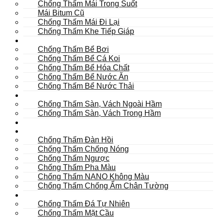
Chống Thấm Mái Trong Suốt
Mái Bitum Cũ
Chống Thấm Mái Đi Lại
Chống Thấm Khe Tiếp Giáp
Bể
Chống Thấm Bể Bơi
Chống Thấm Bể Cá Koi
Chống Thấm Bể Hóa Chất
Chống Thấm Bể Nước Ăn
Chống Thấm Bể Nước Thải
Hầm
Chống Thấm Sàn, Vách Ngoài Hầm
Chống Thấm Sàn, Vách Trong Hầm
TOILET
Tường
Chống Thấm Đàn Hồi
Chống Thấm Chống Nóng
Chống Thấm Ngược
Chống Thấm Pha Màu
Chống Thấm NANO Không Màu
Chống Thấm Chống Ẩm Chân Tường
Khác
Chống Thấm Đá Tự Nhiên
Chống Thấm Mặt Cầu