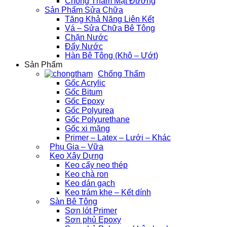
Chống Thấm Mặt Đường
Sản Phẩm Sửa Chữa
Tăng Khả Năng Liên Kết
Vá – Sửa Chữa Bê Tông
Chặn Nước
Đẩy Nước
Hàn Bê Tông (Khô – Ướt)
Sản Phẩm
Chống Thấm
Gốc Acrylic
Gốc Bitum
Gốc Epoxy
Gốc Polyurea
Gốc Polyurethane
Gốc xi măng
Primer – Latex – Lưới – Khác
Phụ Gia – Vữa
Keo Xây Dựng
Keo cấy neo thép
Keo chà ron
Keo dán gạch
Keo trám khe – Kết dính
Sàn Bê Tông
Sơn lót Primer
Sơn phủ Epoxy