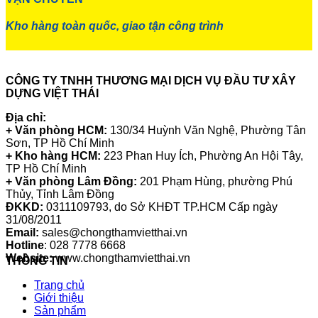
Kho hàng toàn quốc, giao tận công trình
CÔNG TY TNHH THƯƠNG MẠI DỊCH VỤ ĐẦU TƯ XÂY
DỰNG VIỆT THÁI
Địa chỉ:
+ Văn phòng HCM:
130/34 Huỳnh Văn Nghệ, Phường Tân
Sơn, TP Hồ Chí Minh
+ Kho hàng HCM:
223 Phan Huy Ích, Phường An Hội Tây,
TP Hồ Chí Minh
+ Văn phòng Lâm Đồng:
201 Phạm Hùng, phường Phú
Thủy, Tỉnh Lâm Đồng
ĐKKD:
0311109793
, do Sở KHĐT TP.HCM Cấp ngày
31/08/2011
Email:
sales@chongthamvietthai.vn
Hotline
: 028 7778 6668
Website:
www.chongthamvietthai.vn
THÔNG TIN
Trang chủ
Giới thiệu
Sản phẩm