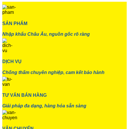
SẢN PHẨM
Nhập khẩu Châu Âu, nguồn gốc rõ ràng
DỊCH VỤ
Chống thấm chuyên nghiệp, cam kết bảo hành
TƯ VẤN BÁN HÀNG
Giải pháp đa dạng, hàng hóa sẵn sàng
VẬN CHUYỂN