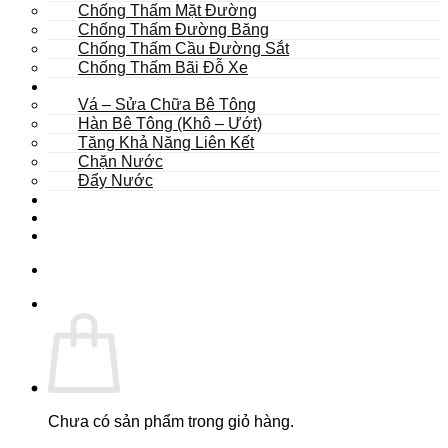
Chống Thấm Mặt Đường
Chống Thấm Đường Băng
Chống Thấm Cầu Đường Sắt
Chống Thấm Bãi Đỗ Xe
Sửa Chữa
Vá – Sửa Chữa Bê Tông
Hàn Bê Tông (Khô – Ướt)
Tăng Khả Năng Liên Kết
Chặn Nước
Đẩy Nước
Dự Án
Dịch Vụ
Tư Vấn
Chưa có sản phẩm trong giỏ hàng.