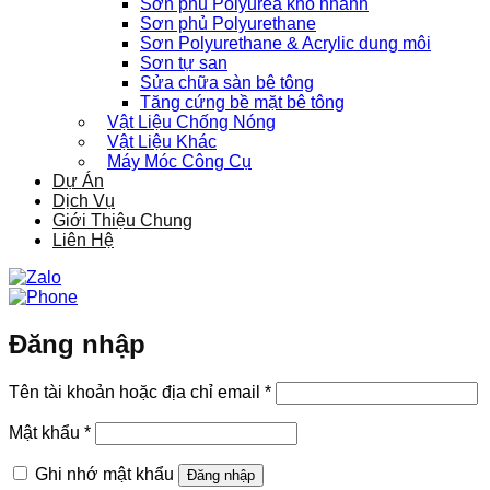
Sơn phủ Polyurea khô nhanh
Sơn phủ Polyurethane
Sơn Polyurethane & Acrylic dung môi
Sơn tự san
Sửa chữa sàn bê tông
Tăng cứng bề mặt bê tông
Vật Liệu Chống Nóng
Vật Liệu Khác
Máy Móc Công Cụ
Dự Án
Dịch Vụ
Giới Thiệu Chung
Liên Hệ
Đăng nhập
Bắt
Tên tài khoản hoặc địa chỉ email
*
buộc
Bắt
Mật khẩu
*
buộc
Ghi nhớ mật khẩu
Đăng nhập