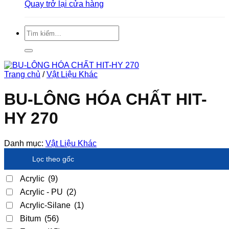
Quay trở lại cửa hàng
Tìm
kiếm:
Trang chủ
/
Vật Liệu Khác
BU-LÔNG HÓA CHẤT HIT-
HY 270
Danh mục:
Vật Liệu Khác
Lọc theo gốc
Acrylic
(9)
Acrylic - PU
(2)
Acrylic-Silane
(1)
Bitum
(56)