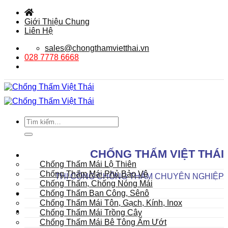
Bỏ
qua
Giới Thiệu Chung
nội
Liên Hệ
dung
sales@chongthamvietthai.vn
028 7778 6668
Tìm
kiếm:
DANH MỤC SẢN PHẨM
CHỐNG THẤM VIỆT THÁI
Mái
Chống Thấm Mái Lộ Thiên
Chống Thấm Mái Phủ Bảo Vệ
THI CÔNG CHỐNG THẤM CHUYÊN NGHIỆP
Chống Thấm, Chống Nóng Mái
Chống Thấm Ban Công, Sênô
Chống Thấm Mái Tôn, Gạch, Kính, Inox
Chống Thấm Mái Trồng Cây
Chống Thấm Mái Bê Tông Ẩm Ướt