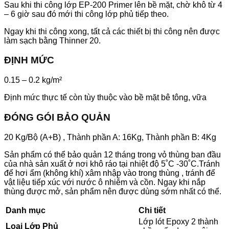
Sau khi thi công lớp EP-200 Primer lên bề mặt, chờ khô từ 4
– 6 giờ sau đó mới thi công lớp phủ tiếp theo.
Ngay khi thi công xong, tất cả các thiết bị thi công nên được
làm sạch bằng Thinner 20.
ĐỊNH MỨC
0.15 – 0.2 kg/m²
Định mức thực tế còn tùy thuộc vào bề mặt bê tông, vữa
ĐÓNG GÓI BẢO QUẢN
20 Kg/Bộ (A+B) , Thành phần A: 16Kg, Thành phần B: 4Kg
Sản phẩm có thể bảo quản 12 tháng trong vỏ thùng ban đầu
của nhà sản xuất ở nơi khô ráo tại nhiệt độ 5˚C -30˚C.Tránh
để hơi ẩm (không khí) xâm nhập vào trong thùng , tránh để
vật liệu tiếp xúc với nước ô nhiễm và cồn. Ngay khi nắp
thùng được mở, sản phẩm nên được dùng sớm nhất có thể.
Danh mục
Chi tiết
Lớp lót Epoxy 2 thành
Loại Lớp Phủ