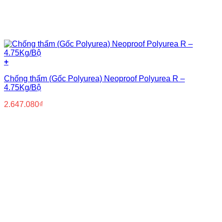
+
Chống thấm (Gốc Polyurea) Neoproof Polyurea R –
4.75Kg/Bộ
2.647.080
₫