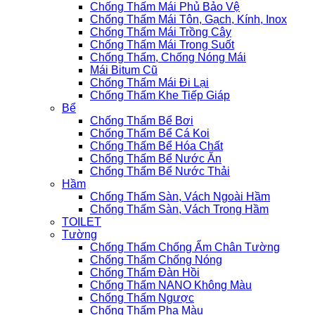
Chống Thấm Mái Phủ Bảo Vệ
Chống Thấm Mái Tôn, Gạch, Kính, Inox
Chống Thấm Mái Trồng Cây
Chống Thấm Mái Trong Suốt
Chống Thấm, Chống Nóng Mái
Mái Bitum Cũ
Chống Thấm Mái Đi Lại
Chống Thấm Khe Tiếp Giáp
Bể
Chống Thấm Bể Bơi
Chống Thấm Bể Cá Koi
Chống Thấm Bể Hóa Chất
Chống Thấm Bể Nước Ăn
Chống Thấm Bể Nước Thải
Hầm
Chống Thấm Sàn, Vách Ngoài Hầm
Chống Thấm Sàn, Vách Trong Hầm
TOILET
Tường
Chống Thấm Chống Ẩm Chân Tường
Chống Thấm Chống Nóng
Chống Thấm Đàn Hồi
Chống Thấm NANO Không Màu
Chống Thấm Ngược
Chống Thấm Pha Màu