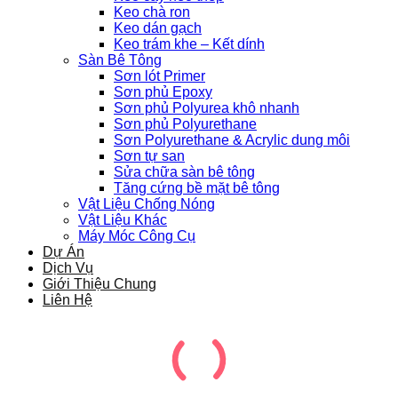
Keo chà ron
Keo dán gạch
Keo trám khe – Kết dính
Sàn Bê Tông
Sơn lót Primer
Sơn phủ Epoxy
Sơn phủ Polyurea khô nhanh
Sơn phủ Polyurethane
Sơn Polyurethane & Acrylic dung môi
Sơn tự san
Sửa chữa sàn bê tông
Tăng cứng bề mặt bê tông
Vật Liệu Chống Nóng
Vật Liệu Khác
Máy Móc Công Cụ
Dự Án
Dịch Vụ
Giới Thiệu Chung
Liên Hệ