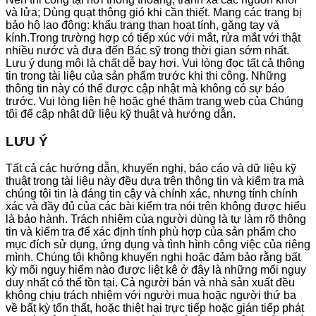
và lửa; Dùng quạt thông gió khi cần thiết. Mang các trang bị
bảo hộ lao động: khẩu trang than hoạt tính, găng tay và
kính.Trong trường hợp có tiếp xúc với mắt, rửa mắt với thật
nhiều nước và đưa đến Bác sỹ trong thời gian sớm nhất.
Lưu ý dung môi là chất dễ bay hơi. Vui lòng đọc tất cả thông
tin trong tài liệu của sản phẩm trước khi thi công. Những
thông tin này có thể được cập nhật mà không có sự báo
trước. Vui lòng liên hệ hoặc ghé thăm trang web của Chúng
tôi để cập nhật dữ liệu kỹ thuật và hướng dẫn.
LƯU Ý
Tất cả các hướng dẫn, khuyến nghị, báo cáo và dữ liệu kỹ
thuật trong tài liệu này đều dựa trên thông tin và kiểm tra mà
chúng tôi tin là đáng tin cậy và chính xác, nhưng tính chính
xác và đầy đủ của các bài kiểm tra nói trên không được hiểu
là bảo hành. Trách nhiệm của người dùng là tự làm rõ thông
tin và kiểm tra để xác định tính phù hợp của sản phẩm cho
mục đích sử dụng, ứng dụng và tình hình công việc của riêng
mình. Chúng tôi không khuyến nghị hoặc đảm bảo rằng bất
kỳ mối nguy hiểm nào được liệt kê ở đây là những mối nguy
duy nhất có thể tồn tại. Cả người bán và nhà sản xuất đều
không chịu trách nhiệm với người mua hoặc người thứ ba
về bất kỳ tổn thất, hoặc thiệt hại trực tiếp hoặc gián tiếp phát