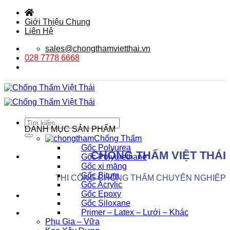
Bỏ
qua
Giới Thiệu Chung
nội
Liên Hệ
dung
sales@chongthamvietthai.vn
028 7778 6668
Tìm
DANH MỤC SẢN PHẨM
kiếm:
Chống Thấm
Gốc Polyurea
CHỐNG THẤM VIỆT THÁI
Gốc Polyurethane
Gốc xi măng
Gốc Bitum
THI CÔNG CHỐNG THẤM CHUYÊN NGHIỆP
Gốc Acrylic
Gốc Epoxy
Gốc Siloxane
Primer – Latex – Lưới – Khác
Phụ Gia – Vữa