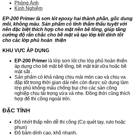
Phòng Ảnh
Kinh Nghiệm
EP-200 Primer là sơn lót epoxy hai thành phần, gốc dung
môi, không màu. Sản phẩm có tính thẩm thấu tuyệt vời
nên đặc biệt thích hợp cho mặt nền bê tông, giúp tăng
cường độ rắn chắc cho bề mặt và tạo lớp kết dính tốt
cho các lớp phủ hoàn thiện
KHU VỰC ÁP DỤNG
EP-200 Primer
là lớp sơn lót cho lớp phủ hoàn thiện
áp dụng cho bề mặt bê tông, bề mặt trát vữa hoặc bề
mặt sắt .
Sản phẩm có khả năng chịu mài mòn cao và chịu va
đập tốt trong thời gian dài nên còn được sử dụng làm
lớp phủ không màu chống bụi cho các sàn công
nghiệp chịu tải trọng vừa và nhẹ. Đồng thời cũng thích
hợp để thi công ngoài trời.
ĐẶC TÍNH
Độ nhớt thấp nên dễ thi công (Cọ quét tay, rulo hoặc
phun)
Độ bám dính cao, khô nhanh.