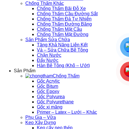
Chống Thấm Khác
Chống Thấm Bãi Đỗ Xe
Chống Thấm Cầu Đường Sắt
Chống Thấm Đá Tự Nhiên
Chống Thấm Đường Băng
Chống Thấm Mặt Cầu
Chống Thấm Mặt Đường
Sản Phẩm Sửa Chữa
Tăng Khả Năng Liên Kết
Vá – Sửa Chữa Bê Tông
Chặn Nước
Đẩy Nước
Hàn Bê Tông (Khô – Ướt)
Sản Phẩm
Chống Thấm
Gốc Acrylic
Gốc Bitum
Gốc Epoxy
Gốc Polyurea
Gốc Polyurethane
Gốc xi măng
Primer – Latex – Lưới – Khác
Phụ Gia – Vữa
Keo Xây Dựng
Keo cấy neo thép