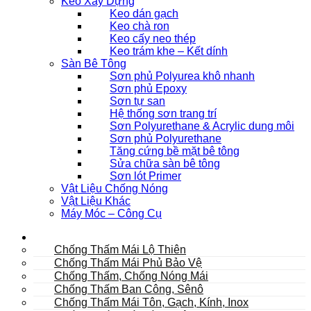
Keo Xây Dựng
Keo dán gạch
Keo chà ron
Keo cấy neo thép
Keo trám khe – Kết dính
Sàn Bê Tông
Sơn phủ Polyurea khô nhanh
Sơn phủ Epoxy
Sơn tự san
Hệ thống sơn trang trí
Sơn Polyurethane & Acrylic dung môi
Sơn phủ Polyurethane
Tăng cứng bề mặt bê tông
Sửa chữa sàn bê tông
Sơn lót Primer
Vật Liệu Chống Nóng
Vật Liệu Khác
Máy Móc – Công Cụ
Mái
Chống Thấm Mái Lộ Thiên
Chống Thấm Mái Phủ Bảo Vệ
Chống Thấm, Chống Nóng Mái
Chống Thấm Ban Công, Sênô
Chống Thấm Mái Tôn, Gạch, Kính, Inox