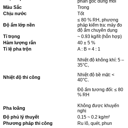
phần gốc dung môi
Màu Sắc
Trong
Chịu nước
Tốt
≤ 80 % RH, phương
Độ ẩm lớp nền
pháp kiểm tra: máy đo
độ ẩm chuyên dụng
Tỉ trọng
~ 0.93 kg/lít (hỗn hợp)
Hàm lượng rắn
40 ± 5 %
Tỉ lệ pha trộn
A : B = 4 : 1
Nhiệt độ không khí: 5 –
35°C,
Nhiệt độ bề mặt: <
Nhiệt độ thi công
40°C.
Độ ẩm tương đối: ≤ 80
% RH
Không được khuyến
Pha loãng
nghị
Độ phủ lý thuyết
0.15 ~ 0.2 kg/m²
Phương pháp thi công
Ru lô, quét, phun