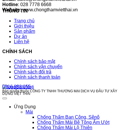
Hotline
: 028 7778 6668
Website:
www.chongthamvietthai.vn
THÔNG TIN
Trang chủ
Giới thiệu
Sản phẩm
Dự án
Liên hệ
CHÍNH SÁCH
Chính sách bảo mật
Chính sách vận chuyển
Chính sách đổi trả
Chính sách thanh toán
0916 888 055
Bản quyền thuộc CÔNG TY TNHH THƯƠNG MẠI DỊCH VỤ ĐẦU TƯ XÂY
DỰNG VIỆT THÁI
Ứng Dụng
Mái
Chống Thấm Ban Công, Sênô
Chống Thấm Mái Bê Tông Ẩm Ướt
Chống Thấm Mái Lộ Thiên