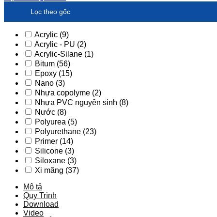
Lọc theo gốc
Acrylic
(9)
Acrylic - PU
(2)
Acrylic-Silane
(1)
Bitum
(56)
Epoxy
(15)
Nano
(3)
Nhựa copolyme
(2)
Nhựa PVC nguyên sinh
(8)
Nước
(8)
Polyurea
(5)
Polyurethane
(23)
Primer
(14)
Silicone
(3)
Siloxane
(3)
Xi măng
(37)
Mô tả
Quy Trình
Download
Video