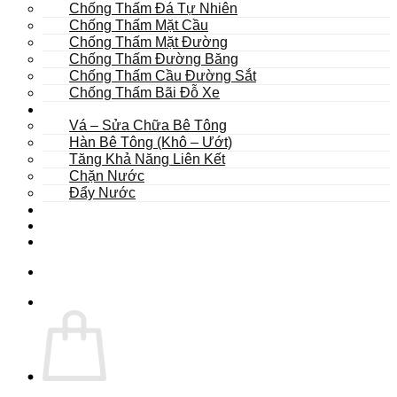
Chống Thấm Đá Tự Nhiên
Chống Thấm Mặt Cầu
Chống Thấm Mặt Đường
Chống Thấm Đường Băng
Chống Thấm Cầu Đường Sắt
Chống Thấm Bãi Đỗ Xe
Sửa Chữa
Vá – Sửa Chữa Bê Tông
Hàn Bê Tông (Khô – Ướt)
Tăng Khả Năng Liên Kết
Chặn Nước
Đẩy Nước
Dự Án
Dịch Vụ
Tư Vấn