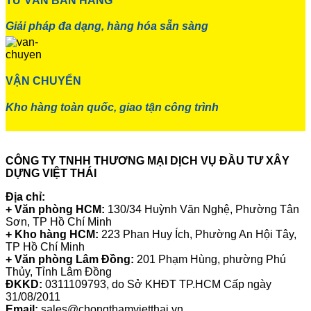
TƯ VẤN BÁN HÀNG
Giải pháp đa dạng, hàng hóa sẵn sàng
VẬN CHUYỂN
Kho hàng toàn quốc, giao tận công trình
CÔNG TY TNHH THƯƠNG MẠI DỊCH VỤ ĐẦU TƯ XÂY
DỰNG VIỆT THÁI
Địa chỉ:
+ Văn phòng HCM:
130/34 Huỳnh Văn Nghệ, Phường Tân
Sơn, TP Hồ Chí Minh
+ Kho hàng HCM:
223 Phan Huy Ích, Phường An Hội Tây,
TP Hồ Chí Minh
+ Văn phòng Lâm Đồng:
201 Phạm Hùng, phường Phú
Thủy, Tỉnh Lâm Đồng
ĐKKD:
0311109793
, do Sở KHĐT TP.HCM Cấp ngày
31/08/2011
Email:
sales@chongthamvietthai.vn