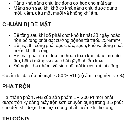
Tăng khả năng chịu tác động cơ học cho mặt sàn.
Màng sơn sau khi khô có khả năng chịu được dung
môi, kiềm, dầu mỡ, muối và không khí ẩm.
CHUẨN BỊ BỀ MẶT
Bê tông sau khi đổ phải chờ khô ít nhất 28 ngày hoặc
nền bê tông phải đạt cường độnén tối thiểu 25N/mm²
Bề mặt thi công phải đặc chắc, sạch, khô và đồng nhất
trước khi thi công.
Bề mặt phải được loại bỏ hoàn toàn khỏi dầu, mỡ, độ
ẩm, bột xi măng và các chất gâyô nhiễm khác.
Đề nghị chà nhám, vệ sinh bề mặt trước khi thi công.
Độ ẩm tối đa của bề mặt : ≤ 80 % RH (độ ẩm trong nền < 7%)
PHA TRỘN
Hai thành phần A+B của sản phẩm EP-200 Primer phải
được trộn kỹ bằng máy trộn sơn chuyên dụng trong 3-5 phút
cho đến khi được hỗn hợp đồng nhất trước khi thi công
THI CÔNG