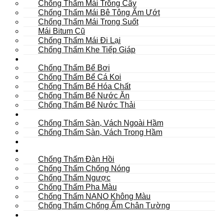
Chống Thấm Mái Trồng Cây
Chống Thấm Mái Bê Tông Ẩm Ướt
Chống Thấm Mái Trong Suốt
Mái Bitum Cũ
Chống Thấm Mái Đi Lại
Chống Thấm Khe Tiếp Giáp
Bể
Chống Thấm Bể Bơi
Chống Thấm Bể Cá Koi
Chống Thấm Bể Hóa Chất
Chống Thấm Bể Nước Ăn
Chống Thấm Bể Nước Thải
Hầm
Chống Thấm Sàn, Vách Ngoài Hầm
Chống Thấm Sàn, Vách Trong Hầm
TOILET
Tường
Chống Thấm Đàn Hồi
Chống Thấm Chống Nóng
Chống Thấm Ngược
Chống Thấm Pha Màu
Chống Thấm NANO Không Màu
Chống Thấm Chống Ẩm Chân Tường
Khác