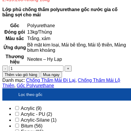
Lớp phủ chống thấm polyurethane gốc nước gia cố
bằng sợi cho mái
Gốc
Polyurethane
Đóng gói
13kg/Thùng
Màu sắc
Trắng, xám
Bề mặt kim loại, Mái bê tông, Mái lộ thiên, Màng
Ứng dụng
bitum khoáng
Thương
Neotex – Hy Lạp
hiệu
Neoproof®
PU
Thêm vào giỏ hàng
Mua ngay
Fiber
Danh mục:
Chống Thấm Mái Đi Lại
,
Chống Thấm Mái Lộ
-
Thiên
,
Gốc Polyurethane
chống
thấm
Lọc theo gốc
hệ
polyurethane
Acrylic
(9)
gốc
Acrylic - PU
(2)
nước,
Acrylic-Silane
(1)
một
thành
Bitum
(56)
phần,