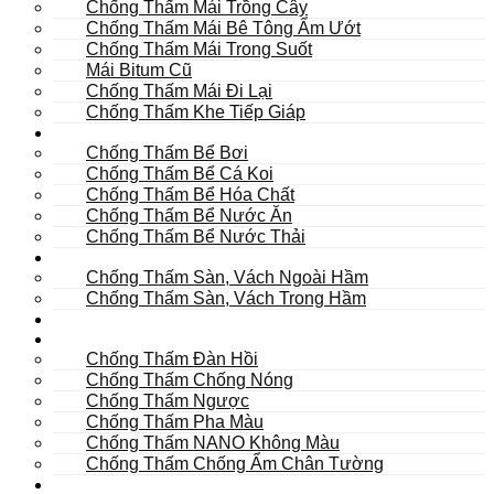
Chống Thấm Mái Trồng Cây
Chống Thấm Mái Bê Tông Ẩm Ướt
Chống Thấm Mái Trong Suốt
Mái Bitum Cũ
Chống Thấm Mái Đi Lại
Chống Thấm Khe Tiếp Giáp
Bể
Chống Thấm Bể Bơi
Chống Thấm Bể Cá Koi
Chống Thấm Bể Hóa Chất
Chống Thấm Bể Nước Ăn
Chống Thấm Bể Nước Thải
Hầm
Chống Thấm Sàn, Vách Ngoài Hầm
Chống Thấm Sàn, Vách Trong Hầm
TOILET
Tường
Chống Thấm Đàn Hồi
Chống Thấm Chống Nóng
Chống Thấm Ngược
Chống Thấm Pha Màu
Chống Thấm NANO Không Màu
Chống Thấm Chống Ẩm Chân Tường
Khác