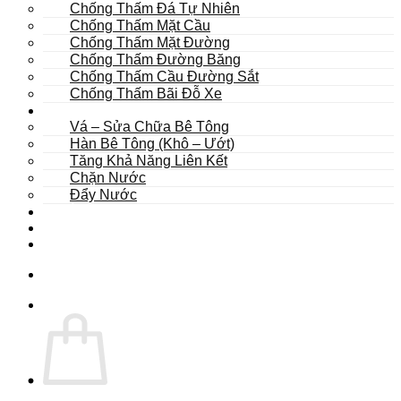
Chống Thấm Đá Tự Nhiên
Chống Thấm Mặt Cầu
Chống Thấm Mặt Đường
Chống Thấm Đường Băng
Chống Thấm Cầu Đường Sắt
Chống Thấm Bãi Đỗ Xe
Sửa Chữa
Vá – Sửa Chữa Bê Tông
Hàn Bê Tông (Khô – Ướt)
Tăng Khả Năng Liên Kết
Chặn Nước
Đẩy Nước
Dự Án
Dịch Vụ
Tư Vấn