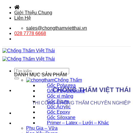
Bỏ
qua
Giới Thiệu Chung
nội
Liên Hệ
dung
sales@chongthamvietthai.vn
028 7778 6668
Tìm
DANH MỤC SẢN PHẨM
kiếm:
Chống Thấm
Gốc Polyurea
CHỐNG THẤM VIỆT THÁI
Gốc Polyurethane
Gốc xi măng
Gốc Bitum
THI CÔNG CHỐNG THẤM CHUYÊN NGHIỆP
Gốc Acrylic
Gốc Epoxy
Gốc Siloxane
Primer – Latex – Lưới – Khác
Phụ Gia – Vữa