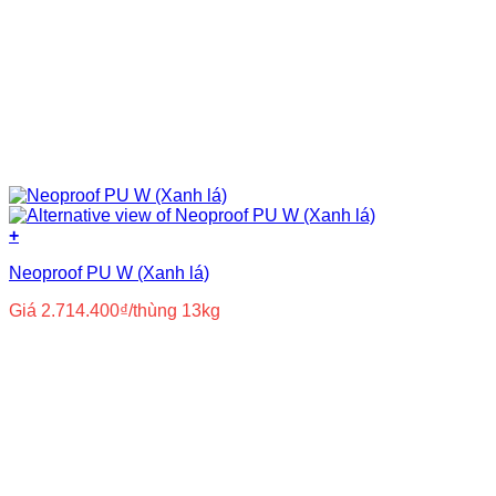
+
Neoproof PU W (Xanh lá)
Giá
2.714.400
₫
/thùng 13kg