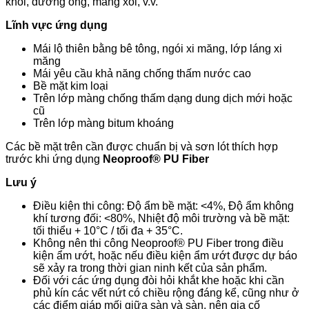
khói, đường ống, máng xối, v.v.
Lĩnh vực ứng dụng
Mái lộ thiên bằng bê tông, ngói xi măng, lớp láng xi
măng
Mái yêu cầu khả năng chống thấm nước cao
Bề mặt kim loại
Trên lớp màng chống thấm dạng dung dịch mới hoặc
cũ
Trên lớp màng bitum khoáng
Các bề mặt trên cần được chuẩn bị và sơn lót thích hợp
trước khi ứng dụng
Neoproof® PU Fiber
Lưu ý
Điều kiện thi công: Độ ẩm bề mặt: <4%, Độ ẩm không
khí tương đối: <80%, Nhiệt độ môi trường và bề mặt:
tối thiểu + 10°C / tối đa + 35°C.
Không nên thi công Neoproof® PU Fiber trong điều
kiện ẩm ướt, hoặc nếu điều kiện ẩm ướt được dự báo
sẽ xảy ra trong thời gian ninh kết của sản phẩm.
Đối với các ứng dụng đòi hỏi khắt khe hoặc khi cần
phủ kín các vết nứt có chiều rộng đáng kể, cũng như ở
các điểm giáp mối giữa sàn và sàn, nên gia cố