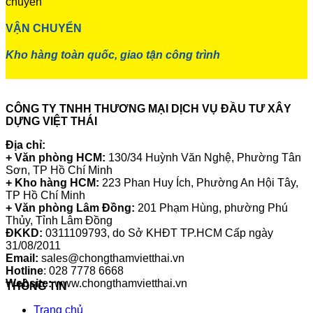
VẬN CHUYỂN
Kho hàng toàn quốc, giao tận công trình
CÔNG TY TNHH THƯƠNG MẠI DỊCH VỤ ĐẦU TƯ XÂY
DỰNG VIỆT THÁI
Địa chỉ:
+ Văn phòng HCM:
130/34 Huỳnh Văn Nghệ, Phường Tân
Sơn, TP Hồ Chí Minh
+ Kho hàng HCM:
223 Phan Huy Ích, Phường An Hội Tây,
TP Hồ Chí Minh
+ Văn phòng Lâm Đồng:
201 Phạm Hùng, phường Phú
Thủy, Tỉnh Lâm Đồng
ĐKKD:
0311109793
, do Sở KHĐT TP.HCM Cấp ngày
31/08/2011
Email:
sales@chongthamvietthai.vn
Hotline
: 028 7778 6668
Website:
www.chongthamvietthai.vn
THÔNG TIN
Trang chủ