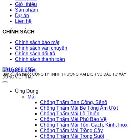
Giới thiệu
Sản phẩm
Dự án
Liên hệ
CHÍNH SÁCH
Chính sách bảo mật
Chính sách vận chuyển
Chính sách đổi trả
Chính sách thanh toán
0916 888 055
Bản quyền thuộc CÔNG TY TNHH THƯƠNG MẠI DỊCH VỤ ĐẦU TƯ XÂY
DỰNG VIỆT THÁI
Ứng Dụng
Mái
Chống Thấm Ban Công, Sênô
Chống Thấm Mái Bê Tông Ẩm Ướt
Chống Thấm Mái Lộ Thiên
Chống Thấm Mái Phủ Bảo Vệ
Chống Thấm Mái Tôn, Gạch, Kính, Inox
Chống Thấm Mái Trồng Cây
Chống Thấm Mái Trong Suốt