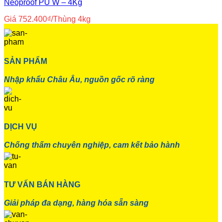
Neoproof PU W – 4Kg
Giá
752.400
₫
/Thùng 4kg
SẢN PHẨM
Nhập khẩu Châu Âu, nguồn gốc rõ ràng
DỊCH VỤ
Chống thấm chuyên nghiệp, cam kết bảo hành
TƯ VẤN BÁN HÀNG
Giải pháp đa dạng, hàng hóa sẵn sàng