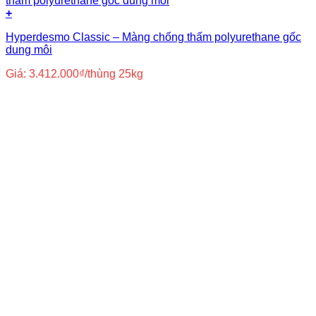
+
Hyperdesmo Classic – Màng chống thấm polyurethane gốc
dung môi
Giá:
3.412.000
₫
/thùng 25kg