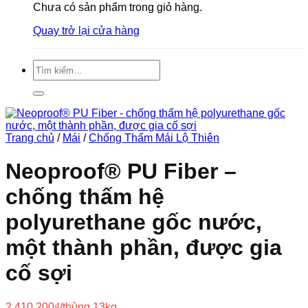
Chưa có sản phẩm trong giỏ hàng.
Quay trở lại cửa hàng
Tìm
kiếm:
Trang chủ
/
Mái
/
Chống Thấm Mái Lộ Thiên
Neoproof® PU Fiber –
chống thấm hệ
polyurethane gốc nước,
một thành phần, được gia
cố sợi
2.410.200
₫
/thùng 13kg