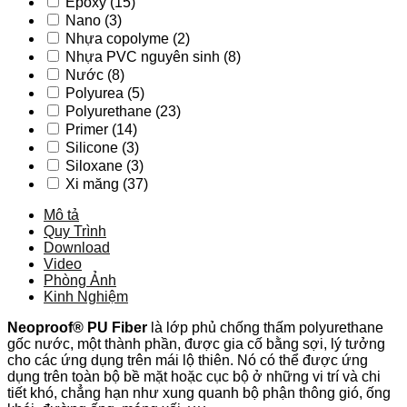
Epoxy
(15)
được
Nano
(3)
gia
Nhựa copolyme
(2)
cố
Nhựa PVC nguyên sinh
(8)
sợi
Nước
(8)
số
Polyurea
(5)
lượng
Polyurethane
(23)
Primer
(14)
Silicone
(3)
Siloxane
(3)
Xi măng
(37)
Mô tả
Quy Trình
Download
Video
Phòng Ảnh
Kinh Nghiệm
Neoproof® PU Fiber
là lớp phủ chống thấm polyurethane
gốc nước, một thành phần, được gia cố bằng sợi, lý tưởng
cho các ứng dụng trên mái lộ thiên. Nó có thể được ứng
dụng trên toàn bộ bề mặt hoặc cục bộ ở những vi trí và chi
tiết khó, chẳng hạn như xung quanh bộ phận thông gió, ống