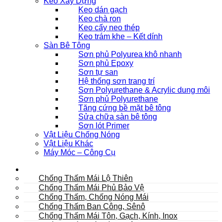
Keo Xây Dựng
Keo dán gạch
Keo chà ron
Keo cấy neo thép
Keo trám khe – Kết dính
Sàn Bê Tông
Sơn phủ Polyurea khô nhanh
Sơn phủ Epoxy
Sơn tự san
Hệ thống sơn trang trí
Sơn Polyurethane & Acrylic dung môi
Sơn phủ Polyurethane
Tăng cứng bề mặt bê tông
Sửa chữa sàn bê tông
Sơn lót Primer
Vật Liệu Chống Nóng
Vật Liệu Khác
Máy Móc – Công Cụ
Mái
Chống Thấm Mái Lộ Thiên
Chống Thấm Mái Phủ Bảo Vệ
Chống Thấm, Chống Nóng Mái
Chống Thấm Ban Công, Sênô
Chống Thấm Mái Tôn, Gạch, Kính, Inox