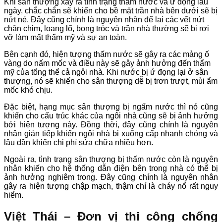
Khi sân thượng xảy ra tình trạng thấm nước và ứ đọng lâu
ngày, chắc chắn sẽ khiến cho bề mặt trần nhà bên dưới sẽ bị
nứt nẻ. Đây cũng chính là nguyên nhân để lại các vết nứt
chân chim, loang lổ, bong tróc và trần nhà thường sẽ bị rơi
vỡ làm mất thẩm mỹ và sự an toàn.
Bên cạnh đó, hiện tượng thấm nước sẽ gây ra các mảng ố
vàng do nấm mốc và điều này sẽ gây ảnh hưởng đến thẩm
mỹ của tổng thể cả ngôi nhà. Khi nước bị ứ đọng lại ở sân
thượng, nó sẽ khiến cho sân thượng dễ bị trơn trượt, mùi ẩm
mốc khó chịu.
Đặc biệt, hạng mục sân thượng bị ngấm nước thì nó cũng
khiến cho cấu trúc khác của ngôi nhà cũng sẽ bị ảnh hưởng
bởi hiện tượng này. Đồng thời, đây cũng chính là nguyên
nhân gián tiếp khiến ngôi nhà bị xuống cấp nhanh chóng và
lâu dần khiến chi phí sửa chữa nhiều hơn.
Ngoài ra, tình trạng sân thượng bị thấm nước còn là nguyên
nhân khiến cho hệ thống dẫn điện bên trong nhà có thể bị
ảnh hưởng nghiêm trong. Đây cũng chính là nguyên nhân
gây ra hiện tượng chập mạch, thậm chí là cháy nổ rất nguy
hiểm.
Việt Thái – Đơn vị thi công chống