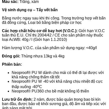
Màu sắc:
Trắng, xám
Vệ sinh dụng cụ – Tẩy vết bẩn
Bằng nước ngay sau khi thi công. Trong trường hợp vết bẩn
đã đông cứng, Loại bỏ bằng biện pháp cơ học
Các hợp chất hữu cơ dễ bay hơi (V.Ο.C.):
Giới hạn V.O.C
tuân thủ E.U. Chỉ thị 2004/42 / CE cho sản phẩm này thuộc
loại AcWB: 40g / l (Giới hạn 1.1.2010)
Hàm lượng V.O.C. của sản phẩm sử dụng ngay: <40g/l
Đóng gói:
Thùng nhựa 13kg và 4kg
Phiên bản:
Neoproof® PU W dành cho mái có thể đi lại được với
khả năng chống thấm rất tốt
Neoproof® PU W -40 với khả năng chịu nhiệt độ cực
ο
thấp xuống -40
C
Neoproof® PU360 cho bề mặt không lộ thiên
Lưu trữ ổn định:
2 năm, được bảo quản trong bao bì kín
ban đầu, được bảo vệ khỏi sương giá, độ ẩm và tiếp xúc với
ánh sáng mặt trời