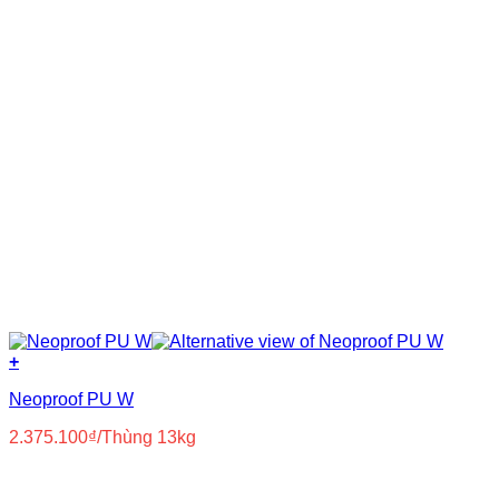
+
Neoproof PU W
2.375.100
₫
/Thùng 13kg