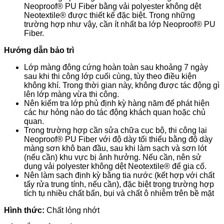
Neoproof® PU Fiber bằng vải polyester không dệt
Neotextile® được thiết kế đặc biệt. Trong những
trường hợp như vậy, cần ít nhất ba lớp Neoproof® PU
Fiber.
Hướng dẫn bảo trì
Lớp màng đông cứng hoàn toàn sau khoảng 7 ngày
sau khi thi công lớp cuối cùng, tùy theo điều kiện
không khí. Trong thời gian này, không được tác động gì
lên lớp màng vừa thi công.
Nên kiểm tra lớp phủ định kỳ hàng năm để phát hiện
các hư hỏng nào do tác động khách quan hoặc chủ
quan.
Trong trường hợp cần sửa chữa cục bộ, thi công lại
Neoproof® PU Fiber với độ dày tối thiểu bằng độ dày
màng sơn khô ban đầu, sau khi làm sạch và sơn lót
(nếu cần) khu vực bị ảnh hưởng. Nếu cần, nên sử
dụng vải polyester không dệt Neotextile® để gia cố.
Nên làm sạch định kỳ bằng tia nước (kết hợp với chất
tẩy rửa trung tính, nếu cần), đặc biệt trong trường hợp
tích tụ nhiều chất bẩn, bụi và chất ô nhiễm trên bề mặt
Hình thức:
Chất lỏng nhớt