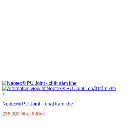
+
Neotex® PU Joint – chất trám khe
236.000
₫
/thỏi 600ml