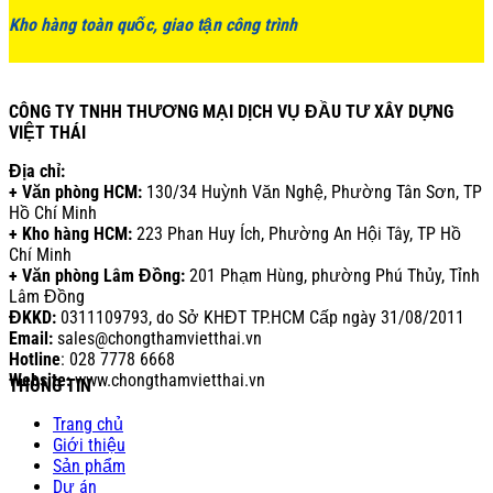
Kho hàng toàn quốc, giao tận công trình
CÔNG TY TNHH THƯƠNG MẠI DỊCH VỤ ĐẦU TƯ XÂY DỰNG
VIỆT THÁI
Địa chỉ:
+ Văn phòng HCM:
130/34 Huỳnh Văn Nghệ, Phường Tân Sơn, TP
Hồ Chí Minh
+ Kho hàng HCM:
223 Phan Huy Ích, Phường An Hội Tây, TP Hồ
Chí Minh
+ Văn phòng Lâm Đồng:
201 Phạm Hùng, phường Phú Thủy, Tỉnh
Lâm Đồng
ĐKKD:
0311109793
, do Sở KHĐT TP.HCM Cấp ngày 31/08/2011
Email:
sales@chongthamvietthai.vn
Hotline
: 028 7778 6668
Website:
www.chongthamvietthai.vn
THÔNG TIN
Trang chủ
Giới thiệu
Sản phẩm
Dự án