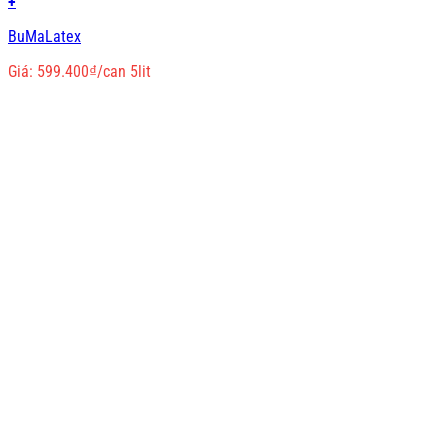
+
BuMaLatex
Giá:
599.400
₫
/can 5lit