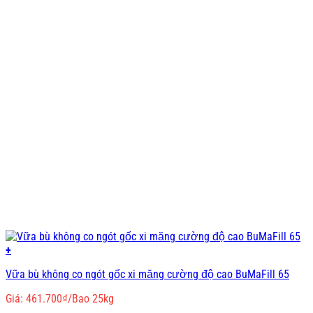
+
Vữa bù không co ngót gốc xi măng cường độ cao BuMaFill 65
Giá:
461.700
₫
/Bao 25kg