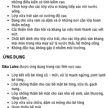
những điều kiện có tính kiềm cao.
Thích hợp cho các lớp vữa xi măng tiếp xúc với nước
uống.
Lớp vữa trát sàn có cường độ cao.
Dùng cho vữa rám và dặm vá ở những nơi cần lớp hoàn
thiện mỏng
Cải thiện tính đàn hồi và kháng lại việc hình thành các vết
nứt.
Chất kết dính cho lớp vữa trát, cho các lớp phủ sàn kháng
mài mòn trong nhà máy xử lý nước thải, hệ thống cống.
Không độc hại, không gây ô nhiễm môi trường.
ỨNG DỤNG
Sika Latex
được ứng dụng trong các lĩnh vực sau:
Lớp kết nối bê tông cũ – mới, xử lý mạch ngừng, joint lạnh
bê tông…
Lớp chống thấm cho các bề mặt bê tông, vữa tô, gạch
nung…
Lớp chống thấm bề mặt cho sàn nhà vệ sinh, sân thượng,
tầng hầm…
Lớp vữa sửa chữa, dặm vá mỏng cho bê tông
Hoàn thiện bề mặt.