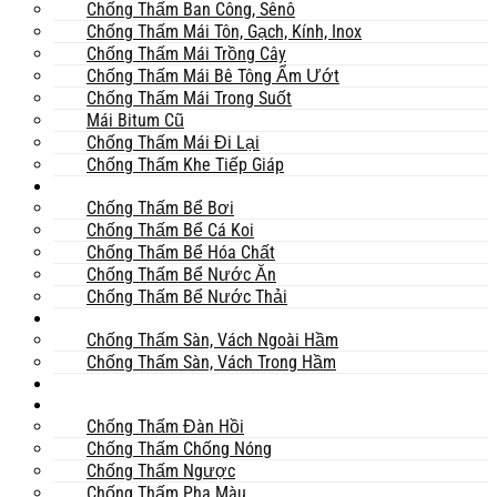
Chống Thấm Ban Công, Sênô
Chống Thấm Mái Tôn, Gạch, Kính, Inox
Chống Thấm Mái Trồng Cây
Chống Thấm Mái Bê Tông Ẩm Ướt
Chống Thấm Mái Trong Suốt
Mái Bitum Cũ
Chống Thấm Mái Đi Lại
Chống Thấm Khe Tiếp Giáp
Bể
Chống Thấm Bể Bơi
Chống Thấm Bể Cá Koi
Chống Thấm Bể Hóa Chất
Chống Thấm Bể Nước Ăn
Chống Thấm Bể Nước Thải
Hầm
Chống Thấm Sàn, Vách Ngoài Hầm
Chống Thấm Sàn, Vách Trong Hầm
TOILET
Tường
Chống Thấm Đàn Hồi
Chống Thấm Chống Nóng
Chống Thấm Ngược
Chống Thấm Pha Màu