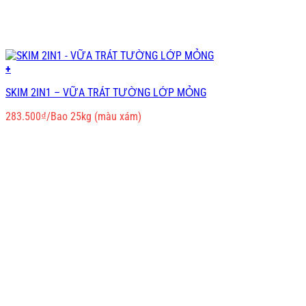
+
SKIM 2IN1 – VỮA TRÁT TƯỜNG LỚP MỎNG
283.500
₫
/Bao 25kg (màu xám)