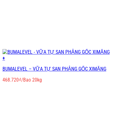
+
BUMALEVEL – VỮA TỰ SAN PHẲNG GỐC XIMĂNG
468.720
₫
/Bao 20kg