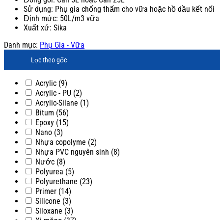
Sử dụng: Phụ gia chống thấm cho vữa hoặc hồ dầu kết nối
Định mức: 50L/m3 vữa
Xuất xứ: Sika
Danh mục:
Phụ Gia - Vữa
Lọc theo gốc
Acrylic
(9)
Acrylic - PU
(2)
Acrylic-Silane
(1)
Bitum
(56)
Epoxy
(15)
Nano
(3)
Nhựa copolyme
(2)
Nhựa PVC nguyên sinh
(8)
Nước
(8)
Polyurea
(5)
Polyurethane
(23)
Primer
(14)
Silicone
(3)
Siloxane
(3)