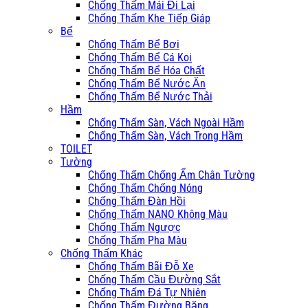
Chống Thấm Mái Đi Lại
Chống Thấm Khe Tiếp Giáp
Bể
Chống Thấm Bể Bơi
Chống Thấm Bể Cá Koi
Chống Thấm Bể Hóa Chất
Chống Thấm Bể Nước Ăn
Chống Thấm Bể Nước Thải
Hầm
Chống Thấm Sàn, Vách Ngoài Hầm
Chống Thấm Sàn, Vách Trong Hầm
TOILET
Tường
Chống Thấm Chống Ẩm Chân Tường
Chống Thấm Chống Nóng
Chống Thấm Đàn Hồi
Chống Thấm NANO Không Màu
Chống Thấm Ngược
Chống Thấm Pha Màu
Chống Thấm Khác
Chống Thấm Bãi Đỗ Xe
Chống Thấm Cầu Đường Sắt
Chống Thấm Đá Tự Nhiên
Chống Thấm Đường Băng