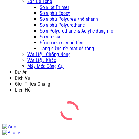
Sàn Bê Tông
Sơn lót Primer
Sơn phủ Epoxy
Sơn phủ Polyurea khô nhanh
Sơn phủ Polyurethane
Sơn Polyurethane & Acrylic dung môi
Sơn tự san
Sửa chữa sàn bê tông
Tăng cứng bề mặt bê tông
Vật Liệu Chống Nóng
Vật Liệu Khác
Máy Móc Công Cụ
Dự Án
Dịch Vụ
Giới Thiệu Chung
Liên Hệ