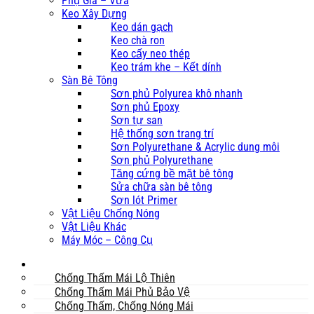
Phụ Gia – Vữa
Keo Xây Dựng
Keo dán gạch
Keo chà ron
Keo cấy neo thép
Keo trám khe – Kết dính
Sàn Bê Tông
Sơn phủ Polyurea khô nhanh
Sơn phủ Epoxy
Sơn tự san
Hệ thống sơn trang trí
Sơn Polyurethane & Acrylic dung môi
Sơn phủ Polyurethane
Tăng cứng bề mặt bê tông
Sửa chữa sàn bê tông
Sơn lót Primer
Vật Liệu Chống Nóng
Vật Liệu Khác
Máy Móc – Công Cụ
Mái
Chống Thấm Mái Lộ Thiên
Chống Thấm Mái Phủ Bảo Vệ
Chống Thấm, Chống Nóng Mái