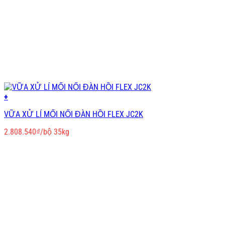
+
VỮA XỬ LÍ MỐI NỐI ĐÀN HỒI FLEX JC2K
2.808.540
₫
/bộ 35kg