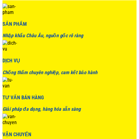
SẢN PHẨM
Nhập khẩu Châu Âu, nguồn gốc rõ ràng
DỊCH VỤ
Chống thấm chuyên nghiệp, cam kết bảo hành
TƯ VẤN BÁN HÀNG
Giải pháp đa dạng, hàng hóa sẵn sàng
VẬN CHUYỂN