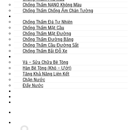
Chống Thấm NANO Không Màu
Chống Thấm Chống Ẩm Chân Tường
Khác
Chống Thấm Đá Tự Nhiên
Chống Thấm Mặt Cầu
Chống Thấm Mặt Đường
Chống Thấm Đường Băng
Chống Thấm Cầu Đường Sắt
Chống Thấm Bãi Đỗ Xe
Sửa Chữa
Vá – Sửa Chữa Bê Tông
Hàn Bê Tông (Khô – Ướt)
Tăng Khả Năng Liên Kết
Chặn Nước
Đẩy Nước
Dự Án
Dịch Vụ
Tư Vấn