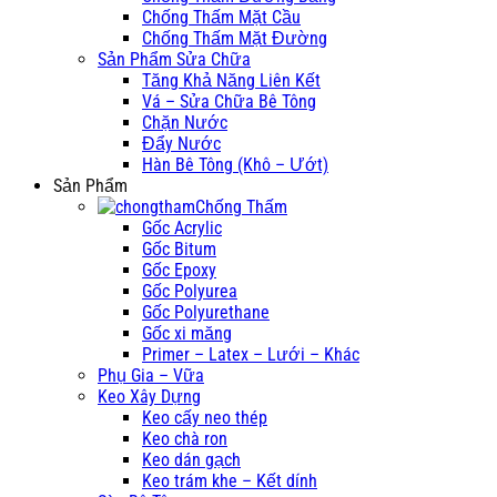
Chống Thấm Mặt Cầu
Chống Thấm Mặt Đường
Sản Phẩm Sửa Chữa
Tăng Khả Năng Liên Kết
Vá – Sửa Chữa Bê Tông
Chặn Nước
Đẩy Nước
Hàn Bê Tông (Khô – Ướt)
Sản Phẩm
Chống Thấm
Gốc Acrylic
Gốc Bitum
Gốc Epoxy
Gốc Polyurea
Gốc Polyurethane
Gốc xi măng
Primer – Latex – Lưới – Khác
Phụ Gia – Vữa
Keo Xây Dựng
Keo cấy neo thép
Keo chà ron
Keo dán gạch
Keo trám khe – Kết dính