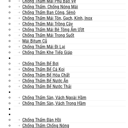
Chống Thấm Mái Phủ Bảo Vệ
Chống Thấm, Chống Nóng Mái
Chống Thấm Ban Công, Sênô
Chống Thấm Mái Tôn, Gạch, Kính, Inox
Chống Thấm Mái Trồng Cây
Chống Thấm Mái Bê Tông Ẩm Ướt
Chống Thấm Mái Trong Suốt
Mái Bitum Cũ
Chống Thấm Mái Đi Lại
Chống Thấm Khe Tiếp Giáp
Bể
Chống Thấm Bể Bơi
Chống Thấm Bể Cá Koi
Chống Thấm Bể Hóa Chất
Chống Thấm Bể Nước Ăn
Chống Thấm Bể Nước Thải
Hầm
Chống Thấm Sàn, Vách Ngoài Hầm
Chống Thấm Sàn, Vách Trong Hầm
TOILET
Tường
Chống Thấm Đàn Hồi
Chống Thấm Chống Nóng