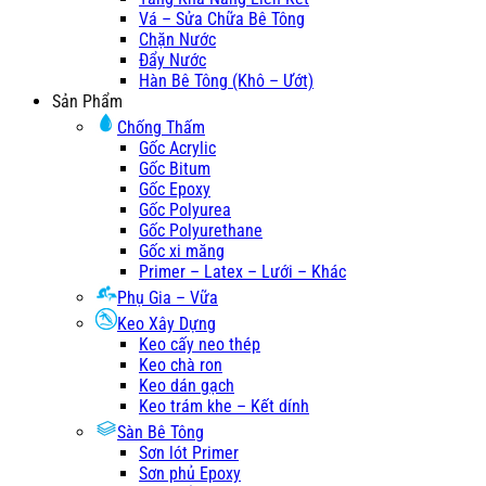
Vá – Sửa Chữa Bê Tông
Chặn Nước
Đẩy Nước
Hàn Bê Tông (Khô – Ướt)
Sản Phẩm
Chống Thấm
Gốc Acrylic
Gốc Bitum
Gốc Epoxy
Gốc Polyurea
Gốc Polyurethane
Gốc xi măng
Primer – Latex – Lưới – Khác
Phụ Gia – Vữa
Keo Xây Dựng
Keo cấy neo thép
Keo chà ron
Keo dán gạch
Keo trám khe – Kết dính
Sàn Bê Tông
Sơn lót Primer
Sơn phủ Epoxy