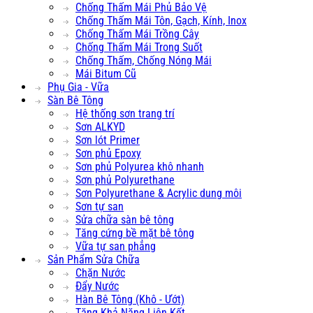
Chống Thấm Mái Phủ Bảo Vệ
Chống Thấm Mái Tôn, Gạch, Kính, Inox
Chống Thấm Mái Trồng Cây
Chống Thấm Mái Trong Suốt
Chống Thấm, Chống Nóng Mái
Mái Bitum Cũ
Phụ Gia - Vữa
Sàn Bê Tông
Hệ thống sơn trang trí
Sơn ALKYD
Sơn lót Primer
Sơn phủ Epoxy
Sơn phủ Polyurea khô nhanh
Sơn phủ Polyurethane
Sơn Polyurethane & Acrylic dung môi
Sơn tự san
Sửa chữa sàn bê tông
Tăng cứng bề mặt bê tông
Vữa tự san phẳng
Sản Phẩm Sửa Chữa
Chặn Nước
Đẩy Nước
Hàn Bê Tông (Khô - Ướt)
Tăng Khả Năng Liên Kết