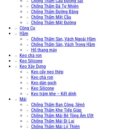
Chống Thấm Cầu Đường Sắt
Chống Thấm Đá Tự Nhiên
Chống Thấm Đường Băng
Chống Thấm Mặt Cầu
Chống Thấm Mặt Đường
Công Cụ
Hầm
Chống Thấm Sàn, Vách Ngoài Hầm
Chống Thấm Sàn, Vách Trong Hầm
Hố thang máy
Keo chà ron
Keo Silicone
Keo Xây Dựng
Keo cấy neo thép
Keo chà ron
Keo dán gạch
Keo Silicone
Keo trám khe – Kết dính
Mái
Chống Thấm Ban Công, Sênô
Chống Thấm Khe Tiếp Giáp
Chống Thấm Mái Bê Tông Ẩm Ướt
Chống Thấm Mái Đi Lại
Chống Thấm Mái Lộ Thiên