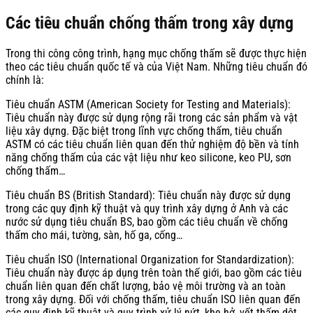
Các tiêu chuẩn chống thấm trong xây dựng
Trong thi công công trình, hạng mục chống thấm sẽ được thực hiện
theo các tiêu chuẩn quốc tế và của Việt Nam. Những tiêu chuẩn đó
chính là:
Tiêu chuẩn ASTM (American Society for Testing and Materials):
Tiêu chuẩn này được sử dụng rộng rãi trong các sản phẩm và vật
liệu xây dựng. Đặc biệt trong lĩnh vực chống thấm, tiêu chuẩn
ASTM có các tiêu chuẩn liên quan đến thử nghiệm độ bền và tính
năng chống thấm của các vật liệu như keo silicone, keo PU, sơn
chống thấm…
Tiêu chuẩn BS (British Standard): Tiêu chuẩn này được sử dụng
trong các quy định kỹ thuật và quy trình xây dựng ở Anh và các
nước sử dụng tiêu chuẩn BS, bao gồm các tiêu chuẩn về chống
thấm cho mái, tường, sàn, hố ga, cống…
Tiêu chuẩn ISO (International Organization for Standardization):
Tiêu chuẩn này được áp dụng trên toàn thế giới, bao gồm các tiêu
chuẩn liên quan đến chất lượng, bảo vệ môi trường và an toàn
trong xây dựng. Đối với chống thấm, tiêu chuẩn ISO liên quan đến
các quy định kỹ thuật và quy trình xử lý nứt, khe hở, vết thấm dột