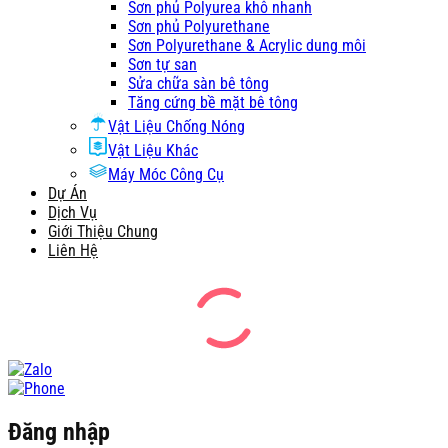
Sơn phủ Polyurea khô nhanh
Sơn phủ Polyurethane
Sơn Polyurethane & Acrylic dung môi
Sơn tự san
Sửa chữa sàn bê tông
Tăng cứng bề mặt bê tông
Vật Liệu Chống Nóng
Vật Liệu Khác
Máy Móc Công Cụ
Dự Án
Dịch Vụ
Giới Thiệu Chung
Liên Hệ
Đăng nhập