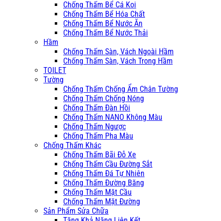
Chống Thấm Bể Cá Koi
Chống Thấm Bể Hóa Chất
Chống Thấm Bể Nước Ăn
Chống Thấm Bể Nước Thải
Hầm
Chống Thấm Sàn, Vách Ngoài Hầm
Chống Thấm Sàn, Vách Trong Hầm
TOILET
Tường
Chống Thấm Chống Ẩm Chân Tường
Chống Thấm Chống Nóng
Chống Thấm Đàn Hồi
Chống Thấm NANO Không Màu
Chống Thấm Ngược
Chống Thấm Pha Màu
Chống Thấm Khác
Chống Thấm Bãi Đỗ Xe
Chống Thấm Cầu Đường Sắt
Chống Thấm Đá Tự Nhiên
Chống Thấm Đường Băng
Chống Thấm Mặt Cầu
Chống Thấm Mặt Đường
Sản Phẩm Sửa Chữa
Tăng Khả Năng Liên Kết