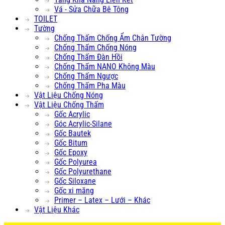
Vá - Sửa Chữa Bê Tông
TOILET
Tường
Chống Thấm Chống Ẩm Chân Tường
Chống Thấm Chống Nóng
Chống Thấm Đàn Hồi
Chống Thấm NANO Không Màu
Chống Thấm Ngược
Chống Thấm Pha Màu
Vật Liệu Chống Nóng
Vật Liệu Chống Thấm
Gốc Acrylic
Góc Acrylic-Silane
Gốc Bautek
Gốc Bitum
Gốc Epoxy
Gốc Polyurea
Gốc Polyurethane
Gốc Siloxane
Gốc xi măng
Primer – Latex – Lưới – Khác
Vật Liệu Khác