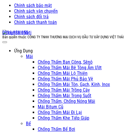
Chính sách bảo mật
Chính sách vận chuyển
Chính sách đổi trả
Chính sách thanh toán
0916 888 055
Bản quyền thuộc CÔNG TY TNHH THƯƠNG MẠI DỊCH VỤ ĐẦU TƯ XÂY DỰNG VIỆT THÁI
Ứng Dụng
Mái
Chống Thấm Ban Công, Sênô
Chống Thấm Mái Bê Tông Ẩm Ướt
Chống Thấm Mái Lộ Thiên
Chống Thấm Mái Phủ Bảo Vệ
Chống Thấm Mái Tôn, Gạch, Kính, Inox
Chống Thấm Mái Trồng Cây
Chống Thấm Mái Trong Suốt
Chống Thấm, Chống Nóng Mái
Mái Bitum Cũ
Chống Thấm Mái Đi Lại
Chống Thấm Khe Tiếp Giáp
Bể
Chống Thấm Bể Bơi