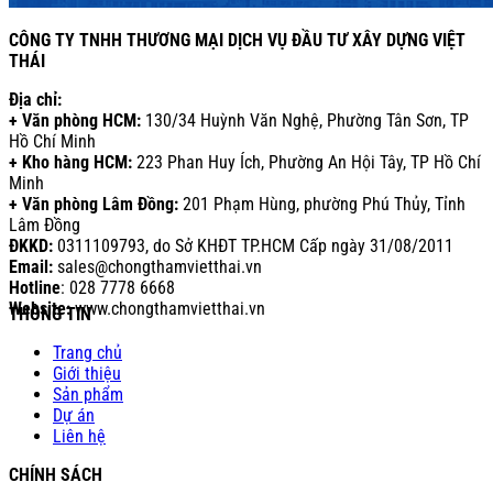
CÔNG TY TNHH THƯƠNG MẠI DỊCH VỤ ĐẦU TƯ XÂY DỰNG VIỆT
THÁI
Địa chỉ:
+ Văn phòng HCM:
130/34 Huỳnh Văn Nghệ, Phường Tân Sơn, TP
Hồ Chí Minh
+ Kho hàng HCM:
223 Phan Huy Ích, Phường An Hội Tây, TP Hồ Chí
Minh
+ Văn phòng Lâm Đồng:
201 Phạm Hùng, phường Phú Thủy, Tỉnh
Lâm Đồng
ĐKKD:
0311109793
, do Sở KHĐT TP.HCM Cấp ngày 31/08/2011
Email:
sales@chongthamvietthai.vn
Hotline
: 028 7778 6668
Website:
www.chongthamvietthai.vn
THÔNG TIN
Trang chủ
Giới thiệu
Sản phẩm
Dự án
Liên hệ
CHÍNH SÁCH