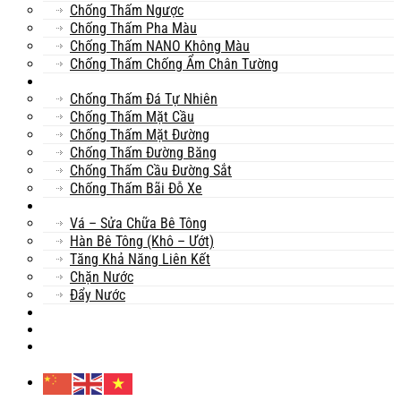
Chống Thấm Ngược
Chống Thấm Pha Màu
Chống Thấm NANO Không Màu
Chống Thấm Chống Ẩm Chân Tường
Khác
Chống Thấm Đá Tự Nhiên
Chống Thấm Mặt Cầu
Chống Thấm Mặt Đường
Chống Thấm Đường Băng
Chống Thấm Cầu Đường Sắt
Chống Thấm Bãi Đỗ Xe
Sửa Chữa
Vá – Sửa Chữa Bê Tông
Hàn Bê Tông (Khô – Ướt)
Tăng Khả Năng Liên Kết
Chặn Nước
Đẩy Nước
Dự Án
Dịch Vụ
Tư Vấn