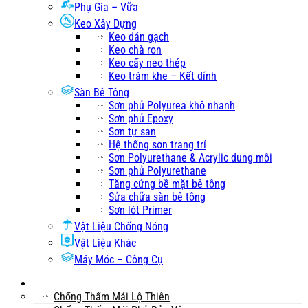
Phụ Gia – Vữa
Keo Xây Dựng
Keo dán gạch
Keo chà ron
Keo cấy neo thép
Keo trám khe – Kết dính
Sàn Bê Tông
Sơn phủ Polyurea khô nhanh
Sơn phủ Epoxy
Sơn tự san
Hệ thống sơn trang trí
Sơn Polyurethane & Acrylic dung môi
Sơn phủ Polyurethane
Tăng cứng bề mặt bê tông
Sửa chữa sàn bê tông
Sơn lót Primer
Vật Liệu Chống Nóng
Vật Liệu Khác
Máy Móc – Công Cụ
Mái
Chống Thấm Mái Lộ Thiên