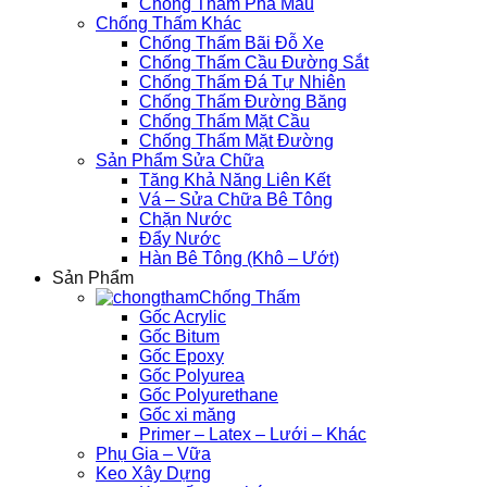
Chống Thấm Pha Màu
Chống Thấm Khác
Chống Thấm Bãi Đỗ Xe
Chống Thấm Cầu Đường Sắt
Chống Thấm Đá Tự Nhiên
Chống Thấm Đường Băng
Chống Thấm Mặt Cầu
Chống Thấm Mặt Đường
Sản Phẩm Sửa Chữa
Tăng Khả Năng Liên Kết
Vá – Sửa Chữa Bê Tông
Chặn Nước
Đẩy Nước
Hàn Bê Tông (Khô – Ướt)
Sản Phẩm
Chống Thấm
Gốc Acrylic
Gốc Bitum
Gốc Epoxy
Gốc Polyurea
Gốc Polyurethane
Gốc xi măng
Primer – Latex – Lưới – Khác
Phụ Gia – Vữa
Keo Xây Dựng