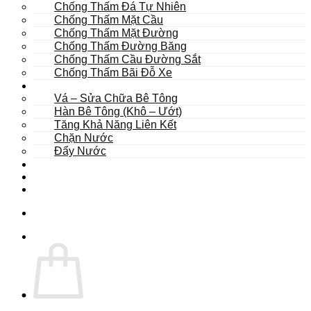
Chống Thấm Đá Tự Nhiên
Chống Thấm Mặt Cầu
Chống Thấm Mặt Đường
Chống Thấm Đường Băng
Chống Thấm Cầu Đường Sắt
Chống Thấm Bãi Đỗ Xe
Sửa Chữa
Vá – Sửa Chữa Bê Tông
Hàn Bê Tông (Khô – Ướt)
Tăng Khả Năng Liên Kết
Chặn Nước
Đẩy Nước
Dự Án
Dịch Vụ
Tư Vấn