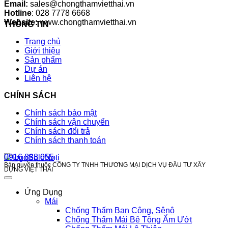
Email:
sales@chongthamvietthai.vn
Hotline
: 028 7778 6668
Website:
www.chongthamvietthai.vn
THÔNG TIN
Trang chủ
Giới thiệu
Sản phẩm
Dự án
Liên hệ
CHÍNH SÁCH
Chính sách bảo mật
Chính sách vận chuyển
Chính sách đổi trả
Chính sách thanh toán
0916 888 055
Bản quyền thuộc CÔNG TY TNHH THƯƠNG MẠI DỊCH VỤ ĐẦU TƯ XÂY
DỰNG VIỆT THÁI
Ứng Dụng
Mái
Chống Thấm Ban Công, Sênô
Chống Thấm Mái Bê Tông Ẩm Ướt