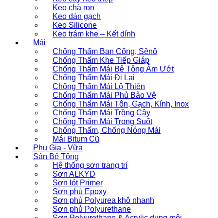
Keo chà ron
Keo dán gạch
Keo Silicone
Keo trám khe – Kết dính
Mái
Chống Thấm Ban Công, Sênô
Chống Thấm Khe Tiếp Giáp
Chống Thấm Mái Bê Tông Ẩm Ướt
Chống Thấm Mái Đi Lại
Chống Thấm Mái Lộ Thiên
Chống Thấm Mái Phủ Bảo Vệ
Chống Thấm Mái Tôn, Gạch, Kính, Inox
Chống Thấm Mái Trồng Cây
Chống Thấm Mái Trong Suốt
Chống Thấm, Chống Nóng Mái
Mái Bitum Cũ
Phụ Gia - Vữa
Sàn Bê Tông
Hệ thống sơn trang trí
Sơn ALKYD
Sơn lót Primer
Sơn phủ Epoxy
Sơn phủ Polyurea khô nhanh
Sơn phủ Polyurethane
Sơn Polyurethane & Acrylic dung môi