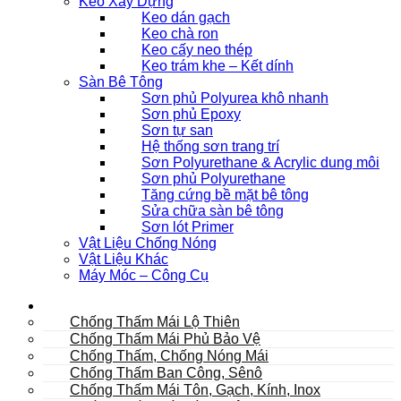
Keo Xây Dựng
Keo dán gạch
Keo chà ron
Keo cấy neo thép
Keo trám khe – Kết dính
Sàn Bê Tông
Sơn phủ Polyurea khô nhanh
Sơn phủ Epoxy
Sơn tự san
Hệ thống sơn trang trí
Sơn Polyurethane & Acrylic dung môi
Sơn phủ Polyurethane
Tăng cứng bề mặt bê tông
Sửa chữa sàn bê tông
Sơn lót Primer
Vật Liệu Chống Nóng
Vật Liệu Khác
Máy Móc – Công Cụ
Mái
Chống Thấm Mái Lộ Thiên
Chống Thấm Mái Phủ Bảo Vệ
Chống Thấm, Chống Nóng Mái
Chống Thấm Ban Công, Sênô
Chống Thấm Mái Tôn, Gạch, Kính, Inox