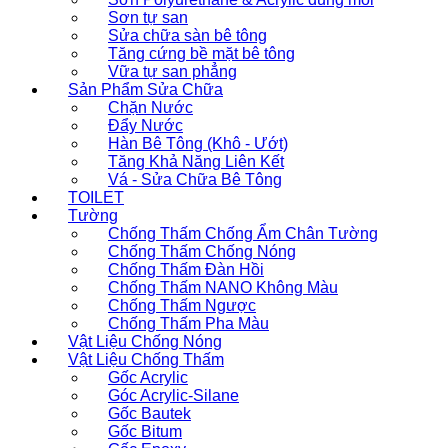
Sơn tự san
Sửa chữa sàn bê tông
Tăng cứng bề mặt bê tông
Vữa tự san phẳng
Sản Phẩm Sửa Chữa
Chặn Nước
Đẩy Nước
Hàn Bê Tông (Khô - Ướt)
Tăng Khả Năng Liên Kết
Vá - Sửa Chữa Bê Tông
TOILET
Tường
Chống Thấm Chống Ẩm Chân Tường
Chống Thấm Chống Nóng
Chống Thấm Đàn Hồi
Chống Thấm NANO Không Màu
Chống Thấm Ngược
Chống Thấm Pha Màu
Vật Liệu Chống Nóng
Vật Liệu Chống Thấm
Gốc Acrylic
Góc Acrylic-Silane
Gốc Bautek
Gốc Bitum