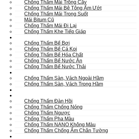
Chống Thấm Mái Trồng Cây
Chống Thấm Mái Bê Tông Ẩm Ướt
Chống Thấm Mái Trong Suốt
Mái Bitum Cũ
Chống Thấm Mái Đi Lại
Chống Thấm Khe Tiếp Giáp
Bể
Chống Thấm Bể Bơi
Chống Thấm Bể Cá Koi
Chống Thấm Bể Hóa Chất
Chống Thấm Bể Nước Ăn
Chống Thấm Bể Nước Thải
Hầm
Chống Thấm Sàn, Vách Ngoài Hầm
Chống Thấm Sàn, Vách Trong Hầm
TOILET
Tường
Chống Thấm Đàn Hồi
Chống Thấm Chống Nóng
Chống Thấm Ngược
Chống Thấm Pha Màu
Chống Thấm NANO Không Màu
Chống Thấm Chống Ẩm Chân Tường
Khác