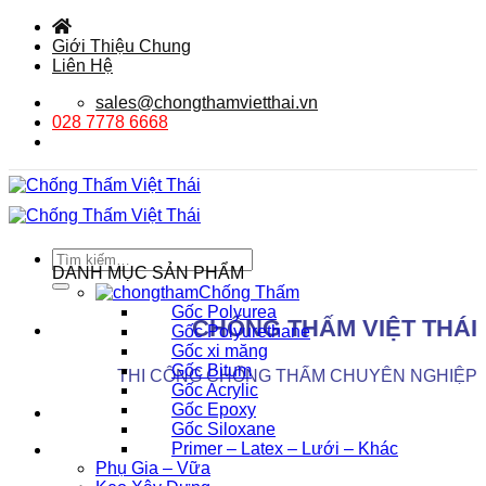
Bỏ
qua
Giới Thiệu Chung
nội
Liên Hệ
dung
sales@chongthamvietthai.vn
028 7778 6668
Tìm
DANH MỤC SẢN PHẨM
kiếm:
Chống Thấm
Gốc Polyurea
CHỐNG THẤM VIỆT THÁI
Gốc Polyurethane
Gốc xi măng
Gốc Bitum
THI CÔNG CHỐNG THẤM CHUYÊN NGHIỆP
Gốc Acrylic
Gốc Epoxy
Gốc Siloxane
Primer – Latex – Lưới – Khác
Phụ Gia – Vữa