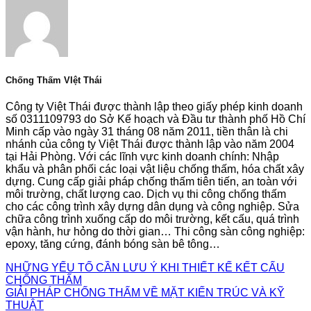
Chống Thấm VIệt Thái
Công ty Việt Thái được thành lập theo giấy phép kinh doanh
số 0311109793 do Sở Kế hoạch và Đầu tư thành phố Hồ Chí
Minh cấp vào ngày 31 tháng 08 năm 2011, tiền thân là chi
nhánh của công ty Việt Thái được thành lập vào năm 2004
tại Hải Phòng. Với các lĩnh vực kinh doanh chính: Nhập
khẩu và phân phối các loại vật liệu chống thấm, hóa chất xây
dựng. Cung cấp giải pháp chống thấm tiên tiến, an toàn với
môi trường, chất lượng cao. Dịch vụ thi công chống thấm
cho các công trình xây dựng dân dụng và công nghiệp. Sửa
chữa công trình xuống cấp do môi trường, kết cấu, quá trình
vận hành, hư hỏng do thời gian… Thi công sàn công nghiệp:
epoxy, tăng cứng, đánh bóng sàn bê tông…
NHỮNG YẾU TỐ CẦN LƯU Ý KHI THIẾT KẾ KẾT CẤU
CHỐNG THẤM
GIẢI PHÁP CHỐNG THẤM VỀ MẶT KIẾN TRÚC VÀ KỸ
THUẬT