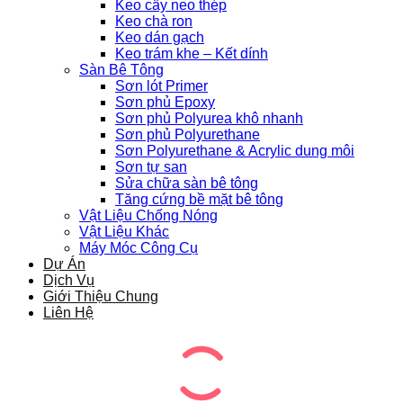
Keo cấy neo thép
Keo chà ron
Keo dán gạch
Keo trám khe – Kết dính
Sàn Bê Tông
Sơn lót Primer
Sơn phủ Epoxy
Sơn phủ Polyurea khô nhanh
Sơn phủ Polyurethane
Sơn Polyurethane & Acrylic dung môi
Sơn tự san
Sửa chữa sàn bê tông
Tăng cứng bề mặt bê tông
Vật Liệu Chống Nóng
Vật Liệu Khác
Máy Móc Công Cụ
Dự Án
Dịch Vụ
Giới Thiệu Chung
Liên Hệ