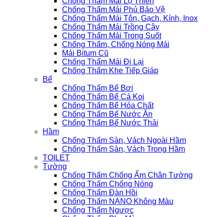
Chống Thấm Mái Lộ Thiên
Chống Thấm Mái Phủ Bảo Vệ
Chống Thấm Mái Tôn, Gạch, Kính, Inox
Chống Thấm Mái Trồng Cây
Chống Thấm Mái Trong Suốt
Chống Thấm, Chống Nóng Mái
Mái Bitum Cũ
Chống Thấm Mái Đi Lại
Chống Thấm Khe Tiếp Giáp
Bể
Chống Thấm Bể Bơi
Chống Thấm Bể Cá Koi
Chống Thấm Bể Hóa Chất
Chống Thấm Bể Nước Ăn
Chống Thấm Bể Nước Thải
Hầm
Chống Thấm Sàn, Vách Ngoài Hầm
Chống Thấm Sàn, Vách Trong Hầm
TOILET
Tường
Chống Thấm Chống Ẩm Chân Tường
Chống Thấm Chống Nóng
Chống Thấm Đàn Hồi
Chống Thấm NANO Không Màu
Chống Thấm Ngược