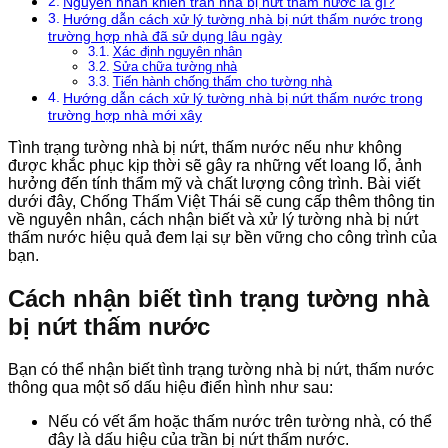
Nguyên nhân khiến trần nhà bị nứt thấm nước là gì?
Hướng dẫn cách xử lý tường nhà bị nứt thấm nước trong
trường hợp nhà đã sử dụng lâu ngày
Xác định nguyên nhân
Sửa chữa tường nhà
Tiến hành chống thấm cho tường nhà
Hướng dẫn cách xử lý tường nhà bị nứt thấm nước trong
trường hợp nhà mới xây
Tình trạng tường nhà bị nứt, thấm nước nếu như không
được khắc phục kịp thời sẽ gây ra những vết loang lổ, ảnh
hưởng đến tính thẩm mỹ và chất lượng công trình. Bài viết
dưới đây, Chống Thấm Việt Thái sẽ cung cấp thêm thông tin
về nguyên nhân, cách nhận biết và xử lý tường nhà bị nứt
thấm nước hiệu quả đem lại sự bền vững cho công trình của
bạn.
Cách nhận biết tình trạng tường nhà
bị nứt thấm nước
Bạn có thể nhận biết tình trạng tường nhà bị nứt, thấm nước
thông qua một số dấu hiệu điển hình như sau:
Nếu có vết ẩm hoặc thấm nước trên tường nhà, có thể
đây là dấu hiệu của trần bị nứt thấm nước.