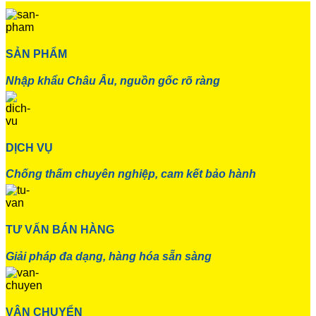
SẢN PHẨM
Nhập khẩu Châu Âu, nguồn gốc rõ ràng
DỊCH VỤ
Chống thấm chuyên nghiệp, cam kết bảo hành
TƯ VẤN BÁN HÀNG
Giải pháp đa dạng, hàng hóa sẵn sàng
VẬN CHUYỂN