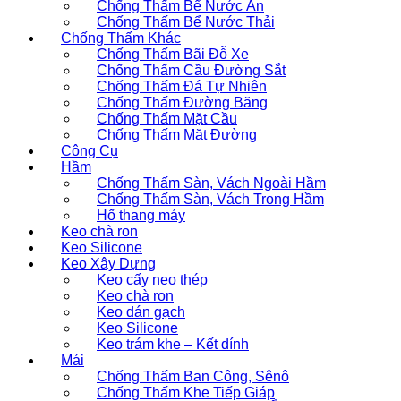
Chống Thấm Bể Nước Ăn
Chống Thấm Bể Nước Thải
Chống Thấm Khác
Chống Thấm Bãi Đỗ Xe
Chống Thấm Cầu Đường Sắt
Chống Thấm Đá Tự Nhiên
Chống Thấm Đường Băng
Chống Thấm Mặt Cầu
Chống Thấm Mặt Đường
Công Cụ
Hầm
Chống Thấm Sàn, Vách Ngoài Hầm
Chống Thấm Sàn, Vách Trong Hầm
Hố thang máy
Keo chà ron
Keo Silicone
Keo Xây Dựng
Keo cấy neo thép
Keo chà ron
Keo dán gạch
Keo Silicone
Keo trám khe – Kết dính
Mái
Chống Thấm Ban Công, Sênô
Chống Thấm Khe Tiếp Giáp