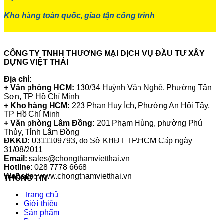
Kho hàng toàn quốc, giao tận công trình
CÔNG TY TNHH THƯƠNG MẠI DỊCH VỤ ĐẦU TƯ XÂY
DỰNG VIỆT THÁI
Địa chỉ:
+ Văn phòng HCM:
130/34 Huỳnh Văn Nghệ, Phường Tân
Sơn, TP Hồ Chí Minh
+ Kho hàng HCM:
223 Phan Huy Ích, Phường An Hội Tây,
TP Hồ Chí Minh
+ Văn phòng Lâm Đồng:
201 Phạm Hùng, phường Phú
Thủy, Tỉnh Lâm Đồng
ĐKKD:
0311109793
, do Sở KHĐT TP.HCM Cấp ngày
31/08/2011
Email:
sales@chongthamvietthai.vn
Hotline
: 028 7778 6668
Website:
www.chongthamvietthai.vn
THÔNG TIN
Trang chủ
Giới thiệu
Sản phẩm