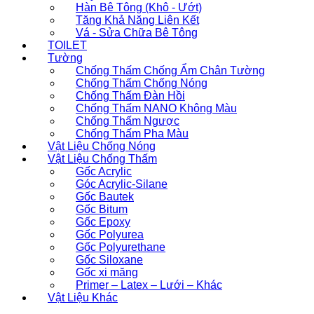
Hàn Bê Tông (Khô - Ướt)
Tăng Khả Năng Liên Kết
Vá - Sửa Chữa Bê Tông
TOILET
Tường
Chống Thấm Chống Ẩm Chân Tường
Chống Thấm Chống Nóng
Chống Thấm Đàn Hồi
Chống Thấm NANO Không Màu
Chống Thấm Ngược
Chống Thấm Pha Màu
Vật Liệu Chống Nóng
Vật Liệu Chống Thấm
Gốc Acrylic
Góc Acrylic-Silane
Gốc Bautek
Gốc Bitum
Gốc Epoxy
Gốc Polyurea
Gốc Polyurethane
Gốc Siloxane
Gốc xi măng
Primer – Latex – Lưới – Khác
Vật Liệu Khác