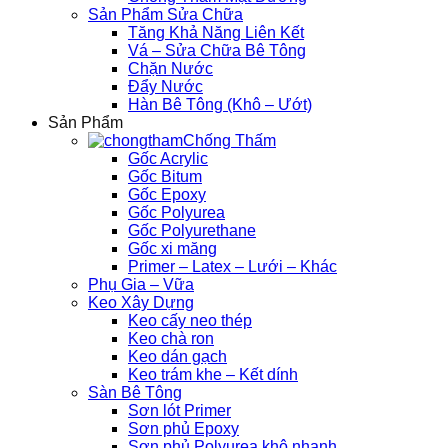
Sản Phẩm Sửa Chữa
Tăng Khả Năng Liên Kết
Vá – Sửa Chữa Bê Tông
Chặn Nước
Đẩy Nước
Hàn Bê Tông (Khô – Ướt)
Sản Phẩm
Chống Thấm
Gốc Acrylic
Gốc Bitum
Gốc Epoxy
Gốc Polyurea
Gốc Polyurethane
Gốc xi măng
Primer – Latex – Lưới – Khác
Phụ Gia – Vữa
Keo Xây Dựng
Keo cấy neo thép
Keo chà ron
Keo dán gạch
Keo trám khe – Kết dính
Sàn Bê Tông
Sơn lót Primer
Sơn phủ Epoxy
Sơn phủ Polyurea khô nhanh