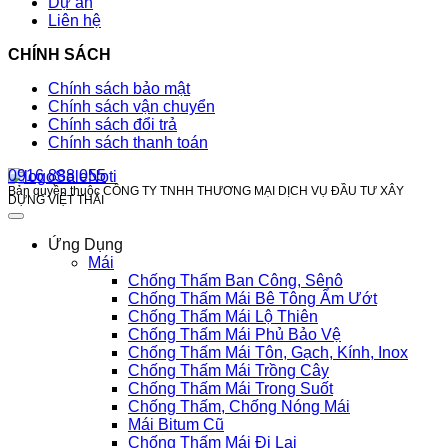
Dự án
Liên hệ
CHÍNH SÁCH
Chính sách bảo mật
Chính sách vận chuyển
Chính sách đổi trả
Chính sách thanh toán
0916 888 055
Bản quyền thuộc CÔNG TY TNHH THƯƠNG MẠI DỊCH VỤ ĐẦU TƯ XÂY
DỰNG VIỆT THÁI
Ứng Dụng
Mái
Chống Thấm Ban Công, Sênô
Chống Thấm Mái Bê Tông Ẩm Ướt
Chống Thấm Mái Lộ Thiên
Chống Thấm Mái Phủ Bảo Vệ
Chống Thấm Mái Tôn, Gạch, Kính, Inox
Chống Thấm Mái Trồng Cây
Chống Thấm Mái Trong Suốt
Chống Thấm, Chống Nóng Mái
Mái Bitum Cũ
Chống Thấm Mái Đi Lại