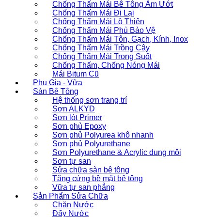
Chống Thấm Mái Bê Tông Ẩm Ướt
Chống Thấm Mái Đi Lại
Chống Thấm Mái Lộ Thiên
Chống Thấm Mái Phủ Bảo Vệ
Chống Thấm Mái Tôn, Gạch, Kính, Inox
Chống Thấm Mái Trồng Cây
Chống Thấm Mái Trong Suốt
Chống Thấm, Chống Nóng Mái
Mái Bitum Cũ
Phụ Gia - Vữa
Sàn Bê Tông
Hệ thống sơn trang trí
Sơn ALKYD
Sơn lót Primer
Sơn phủ Epoxy
Sơn phủ Polyurea khô nhanh
Sơn phủ Polyurethane
Sơn Polyurethane & Acrylic dung môi
Sơn tự san
Sửa chữa sàn bê tông
Tăng cứng bề mặt bê tông
Vữa tự san phẳng
Sản Phẩm Sửa Chữa
Chặn Nước
Đẩy Nước