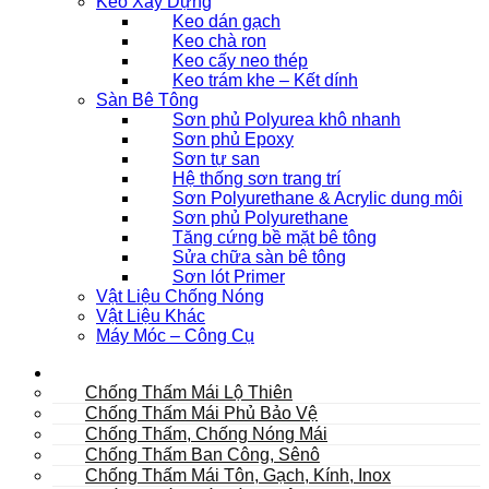
Keo Xây Dựng
Keo dán gạch
Keo chà ron
Keo cấy neo thép
Keo trám khe – Kết dính
Sàn Bê Tông
Sơn phủ Polyurea khô nhanh
Sơn phủ Epoxy
Sơn tự san
Hệ thống sơn trang trí
Sơn Polyurethane & Acrylic dung môi
Sơn phủ Polyurethane
Tăng cứng bề mặt bê tông
Sửa chữa sàn bê tông
Sơn lót Primer
Vật Liệu Chống Nóng
Vật Liệu Khác
Máy Móc – Công Cụ
Mái
Chống Thấm Mái Lộ Thiên
Chống Thấm Mái Phủ Bảo Vệ
Chống Thấm, Chống Nóng Mái
Chống Thấm Ban Công, Sênô
Chống Thấm Mái Tôn, Gạch, Kính, Inox