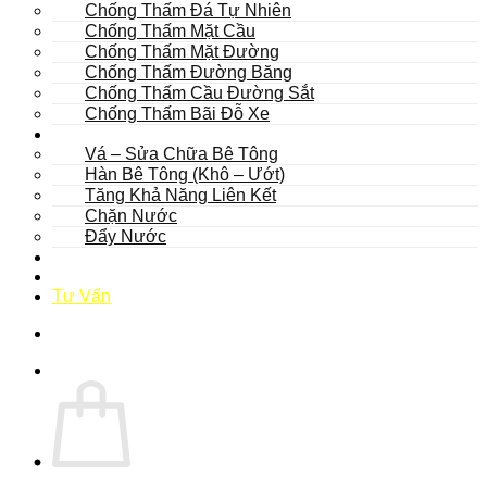
Chống Thấm Đá Tự Nhiên
Chống Thấm Mặt Cầu
Chống Thấm Mặt Đường
Chống Thấm Đường Băng
Chống Thấm Cầu Đường Sắt
Chống Thấm Bãi Đỗ Xe
Sửa Chữa
Vá – Sửa Chữa Bê Tông
Hàn Bê Tông (Khô – Ướt)
Tăng Khả Năng Liên Kết
Chặn Nước
Đẩy Nước
Dự Án
Dịch Vụ
Tư Vấn