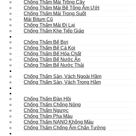
Chống Thấm Mái Trồng Cây
Chống Thấm Mái Bê Tông Ẩm Ướt
Chống Thấm Mái Trong Suốt
Mái Bitum Cũ
Chống Thấm Mái Đi Lại
Chống Thấm Khe Tiếp Giáp
Bể
Chống Thấm Bể Bơi
Chống Thấm Bể Cá Koi
Chống Thấm Bể Hóa Chất
Chống Thấm Bể Nước Ăn
Chống Thấm Bể Nước Thải
Hầm
Chống Thấm Sàn, Vách Ngoài Hầm
Chống Thấm Sàn, Vách Trong Hầm
TOILET
Tường
Chống Thấm Đàn Hồi
Chống Thấm Chống Nóng
Chống Thấm Ngược
Chống Thấm Pha Màu
Chống Thấm NANO Không Màu
Chống Thấm Chống Ẩm Chân Tường
Khác