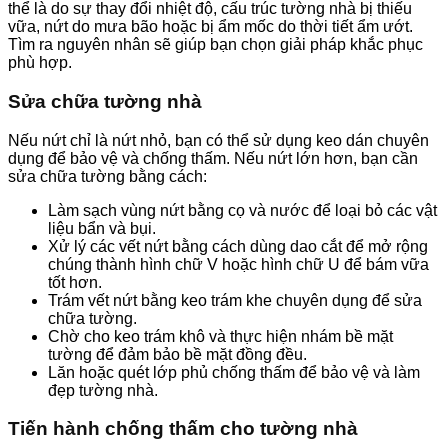
thể là do sự thay đổi nhiệt độ, cấu trúc tường nhà bị thiếu
vữa, nứt do mưa bão hoặc bị ẩm mốc do thời tiết ẩm ướt.
Tìm ra nguyên nhân sẽ giúp bạn chọn giải pháp khắc phục
phù hợp.
Sửa chữa tường nhà
Nếu nứt chỉ là nứt nhỏ, bạn có thể sử dụng keo dán chuyên
dụng để bảo vệ và chống thấm. Nếu nứt lớn hơn, bạn cần
sửa chữa tường bằng cách:
Làm sạch vùng nứt bằng cọ và nước để loại bỏ các vật
liệu bẩn và bụi.
Xử lý các vết nứt bằng cách dùng dao cắt để mở rộng
chúng thành hình chữ V hoặc hình chữ U để bám vữa
tốt hơn.
Trám vết nứt bằng keo trám khe chuyên dụng để sửa
chữa tường.
Chờ cho keo trám khô và thực hiện nhám bề mặt
tường để đảm bảo bề mặt đồng đều.
Lăn hoặc quét lớp phủ chống thấm để bảo vệ và làm
đẹp tường nhà.
Tiến hành chống thấm cho tường nhà