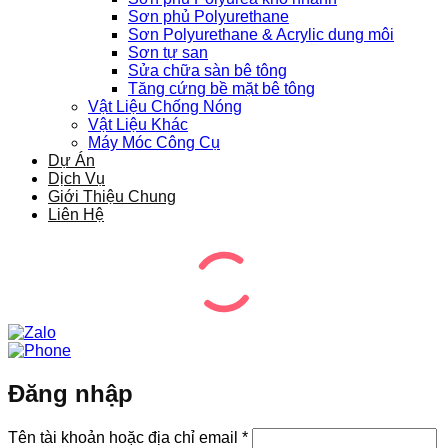
Sơn phủ Polyurethane
Sơn Polyurethane & Acrylic dung môi
Sơn tự san
Sửa chữa sàn bê tông
Tăng cứng bề mặt bê tông
Vật Liệu Chống Nóng
Vật Liệu Khác
Máy Móc Công Cụ
Dự Án
Dịch Vụ
Giới Thiệu Chung
Liên Hệ
Đăng nhập
Bắt
Tên tài khoản hoặc địa chỉ email
*