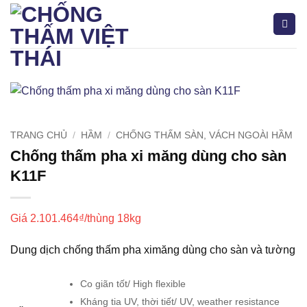
Bỏ
qua
nội
dung
Tìm
kiếm:
TRANG CHỦ
/
HẦM
/
CHỐNG THẤM SÀN, VÁCH NGOÀI HẦM
Chống thấm pha xi măng dùng cho sàn
K11F
Giá
2.101.464
₫
/thùng 18kg
Dung dịch chống thấm pha ximăng dùng cho sàn và tường
Co giãn tốt/ High flexible
Kháng tia UV, thời tiết/ UV, weather resistance