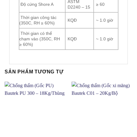
ASTM
Độ cứng Shore A
≥ 60
D2240 – 15
Thời gian công tác
KQĐ
~ 1.0 giờ
(350C, RH ≥ 60%)
Thời gian có thể
chạm vào (350C, RH
KQĐ
~ 1.0 giờ
≥ 60%)
SẢN PHẨM TƯƠNG TỰ