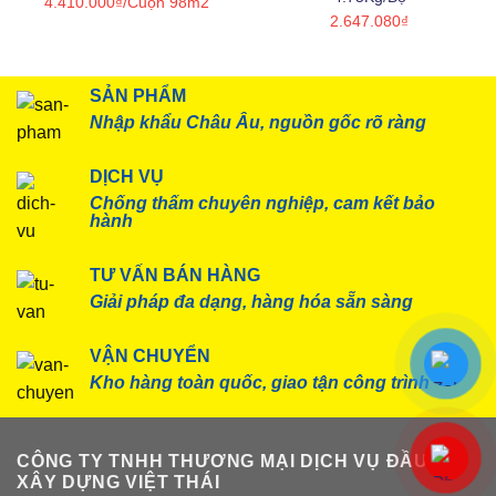
4.410.000
₫
/Cuộn 98m2
2.647.080
₫
SẢN PHẨM
Nhập khẩu Châu Âu, nguồn gốc rõ ràng
DỊCH VỤ
Chống thấm chuyên nghiệp, cam kết bảo
hành
TƯ VẤN BÁN HÀNG
Giải pháp đa dạng, hàng hóa sẵn sàng
VẬN CHUYỂN
Kho hàng toàn quốc, giao tận công trình
CÔNG TY TNHH THƯƠNG MẠI DỊCH VỤ ĐẦU TƯ
XÂY DỰNG VIỆT THÁI