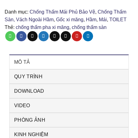
pha
xi
Danh mục:
Chống Thấm Mái Phủ Bảo Vệ
,
Chống Thấm
măng
Sàn, Vách Ngoài Hầm
,
Gốc xi măng
,
Hầm
,
Mái
,
TOILET
dùng
Thẻ:
chống thấm pha xi măng
,
chống thấm sàn
cho
sàn
K11F
số
lượng
MÔ TẢ
QUY TRÌNH
DOWNLOAD
VIDEO
PHÒNG ẢNH
KINH NGHIỆM