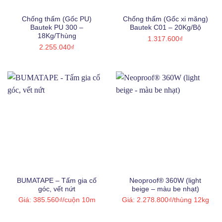
Chống thấm (Gốc PU)
Chống thấm (Gốc xi măng)
Bautek PU 300 –
Bautek C01 – 20Kg/Bộ
18Kg/Thùng
1.317.600
₫
2.255.040
₫
BUMATAPE – Tấm gia cố
Neoproof® 360W (light
góc, vết nứt
beige – màu be nhạt)
Giá:
385.560
₫
/cuộn 10m
Giá:
2.278.800
₫
/thùng 12kg