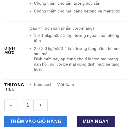
Chống thấm cho tấm tường đúc sẵn
Chống thấm cho mái bằng bêtông và máng xối
(Sau khi trộn sản phẩm với ximăng)
1,0-1,5kg/m2/2-3 lớp: tường ngoài nhà, phòng
tắm
ĐỊNH
2,0-3,0 kg/m2/3-4 lớp: tường tầng hầm, bể bơi,
MỨC
sàn mái
Định mức này áp dụng cho tỉ lệ trộn tạo màng
đàn hồi, đối với bề mặt cứng định mức sẽ tăng
50%
Bumatech – Việt Nam
THƯƠNG
HIỆU
Chống
THÊM VÀO GIỎ HÀNG
MUA NGAY
thấm