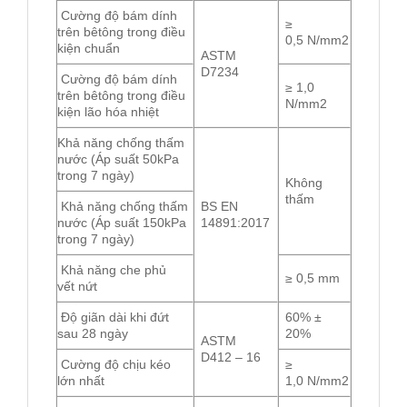
Cường độ bám dính
≥
trên bêtông trong điều
0,5 N/mm2
kiện chuẩn
ASTM
D7234
Cường độ bám dính
≥ 1,0
trên bêtông trong điều
N/mm2
kiện lão hóa nhiệt
Khả năng chống thấm
nước (Áp suất 50kPa
trong 7 ngày)
Không
thấm
Khả năng chống thấm
BS EN
nước (Áp suất 150kPa
14891:2017
trong 7 ngày)
Khả năng che phủ
≥ 0,5 mm
vết nứt
Độ giãn dài khi đứt
60% ±
sau 28 ngày
20%
ASTM
D412 – 16
Cường độ chịu kéo
≥
lớn nhất
1,0 N/mm2