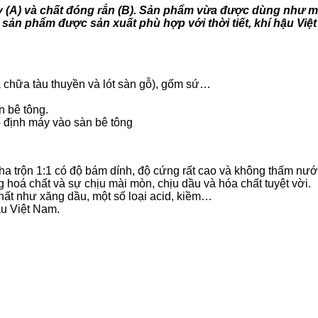
 (A) và chất đóng rắn (B). Sản phẩm vừa được dùng như mộ
, sản phẩm được sản xuất phù hợp với thời tiết, khí hậu Việ
a chữa tàu thuyền và lót sàn gỗ), gốm sứ…
n bê tông.
ố định máy vào sàn bê tông
pha trộn 1:1 có độ bám dính, độ cứng rất cao và không thấm nướ
 hoá chất và sự chịu mài mòn, chịu dầu và hóa chất tuyệt vời.
ất như xăng dầu, một số loại acid, kiềm…
hậu Việt Nam.