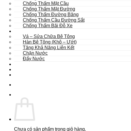
Chống Thấm Mặt Cầu
Chống Thấm Mặt Đường
Chống Thấm Đường Băng
Chống Thấm Cầu Đường Sắt
Chống Thấm Bãi Đỗ Xe
Sửa Chữa
Vá – Sửa Chữa Bê Tông
Hàn Bê Tông (Khô – Ướt)
Tăng Khả Năng Liên Kết
Chặn Nước
Đẩy Nước
Dự Án
Dịch Vụ
Tư Vấn
Chưa có sản phẩm trong giỏ hàng.