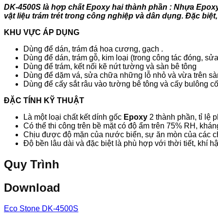
DK-4500S là hợp chất Epoxy hai thành phần : Nhựa Epoxy
vật liệu trám trét trong công nghiệp và dân dụng. Đặc biệt
KHU VỰC ÁP DỤNG
Dùng để dán, trám đá hoa cương, gạch .
Dùng để dán, trám gỗ, kim loại (trong công tác đóng, sử
Dùng để trám, kết nối kẽ nứt tường và sàn bê tông
Dùng để dặm vá, sửa chữa những lỗ nhỏ và vừa trên sà
Dùng để cấy sắt râu vào tường bê tông và cấy bulông c
ĐẶC TÍNH KỸ THUẬT
Là một loại chất kết dính gốc
Epoxy
2 thành phần, tỉ lệ 
Có thể thi công trên bề mặt có độ ẩm trên 75% RH, kháng
Chịu được độ mặn của nước biển, sự ăn mòn của các ch
Độ bền lâu dài và đặc biệt là phù hợp với thời tiết, khí 
Quy Trình
Download
Eco Stone DK-4500S