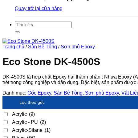
Quay trở lại cửa hàng
Tìm
kiếm:
Trang chủ
/
Sàn Bê Tông
/
Sơn phủ Epoxy
Eco Stone DK-4500S
DK-4500S là hợp chất Epoxy hai thành phần : Nhựa Epoxy (A)
trét trong công nghiệp và dân dụng. Đặc biệt, sản phẩm được s
Danh mục:
Gốc Epoxy
,
Sàn Bê Tông
,
Sơn phủ Epoxy
,
Vật Li
Lọc theo gốc
Acrylic
(9)
Acrylic - PU
(2)
Acrylic-Silane
(1)