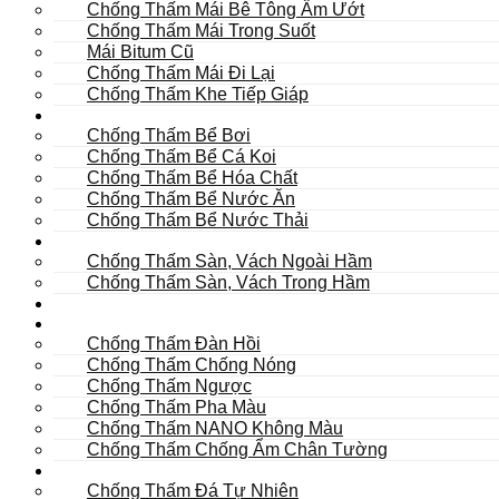
Chống Thấm Mái Bê Tông Ẩm Ướt
Chống Thấm Mái Trong Suốt
Mái Bitum Cũ
Chống Thấm Mái Đi Lại
Chống Thấm Khe Tiếp Giáp
Bể
Chống Thấm Bể Bơi
Chống Thấm Bể Cá Koi
Chống Thấm Bể Hóa Chất
Chống Thấm Bể Nước Ăn
Chống Thấm Bể Nước Thải
Hầm
Chống Thấm Sàn, Vách Ngoài Hầm
Chống Thấm Sàn, Vách Trong Hầm
TOILET
Tường
Chống Thấm Đàn Hồi
Chống Thấm Chống Nóng
Chống Thấm Ngược
Chống Thấm Pha Màu
Chống Thấm NANO Không Màu
Chống Thấm Chống Ẩm Chân Tường
Khác
Chống Thấm Đá Tự Nhiên