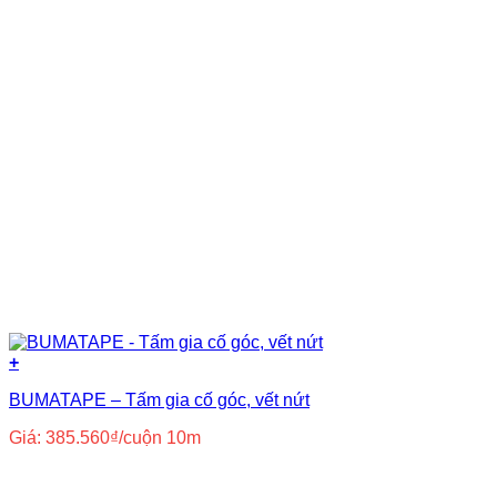
+
BUMATAPE – Tấm gia cố góc, vết nứt
Giá:
385.560
₫
/cuộn 10m