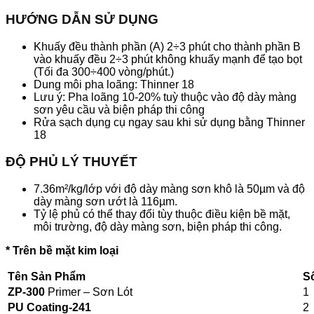
HƯỚNG DẪN SỬ DỤNG
Khuấy đều thành phần (A) 2÷3 phút cho thành phần B
vào khuấy đều 2÷3 phút không khuấy mạnh để tạo bọt
(Tối đa 300÷400 vòng/phút.)
Dung môi pha loãng: Thinner 18
Lưu ý: Pha loãng 10-20% tuỳ thuộc vào độ dày màng
sơn yêu cầu và biện pháp thi công
Rửa sạch dụng cụ ngay sau khi sử dụng bằng Thinner
18
ĐỘ PHỦ LÝ THUYẾT
7.36m²/kg/lớp với độ dày màng sơn khô là 50µm và độ
dày màng sơn ướt là 116µm.
Tỷ lệ phủ có thể thay đổi tùy thuộc điều kiện bề mặt,
môi trường, độ dày màng sơn, biện pháp thi công.
* Trên bề mặt kim loại
Tên Sản Phẩm
S
ZP-300
Primer – Sơn Lót
1
PU Coating-241
2