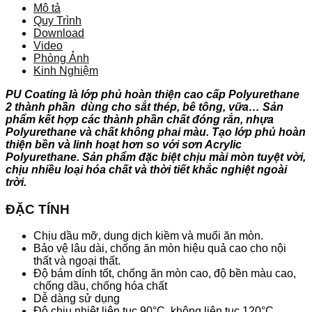
Mô tả
Quy Trình
Download
Video
Phòng Ảnh
Kinh Nghiệm
PU Coating là lớp phủ hoàn thiện cao cấp Polyurethane
2 thành phần dùng cho sắt thép, bê tông, vữa… Sản
phẩm kết hợp các thành phần chất đóng rắn, nhựa
Polyurethane và chất không phai màu. Tạo lớp phủ hoàn
thiện bền và linh hoạt hơn so với sơn Acrylic
Polyurethane. Sản phẩm đặc biệt chịu mài mòn tuyệt vời,
chịu nhiều loại hóa chất và thời tiết khắc nghiệt ngoài
trời.
ĐẶC TÍNH
Chịu dầu mỡ, dung dịch kiềm và muối ăn mòn.
Bảo vệ lâu dài, chống ăn mòn hiệu quả cao cho nội
thất và ngoại thất.
Độ bám dính tốt, chống ăn mòn cao, độ bền màu cao,
chống dầu, chống hóa chất
Dễ dàng sử dụng
Độ chịu nhiệt liên tục 90°C, không liên tục 120°C