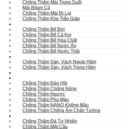
Chống Thấm Mái Trong Suốt
Mái Bitum Cũ
Chống Thấm Mái Đi Lại
Chống Thấm Khe Tiếp Giáp
Bể
Chống Thấm Bể Bơi
Chống Thấm Bể Cá Koi
Chống Thấm Bể Hóa Chất
Chống Thấm Bể Nước Ăn
Chống Thấm Bể Nước Thải
Hầm
Chống Thấm Sàn, Vách Ngoài Hầm
Chống Thấm Sàn, Vách Trong Hầm
TOILET
Tường
Chống Thấm Đàn Hồi
Chống Thấm Chống Nóng
Chống Thấm Ngược
Chống Thấm Pha Màu
Chống Thấm NANO Không Màu
Chống Thấm Chống Ẩm Chân Tường
Khác
Chống Thấm Đá Tự Nhiên
Chống Thấm Mặt Cầu