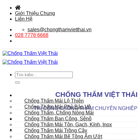
Bỏ
qua
Giới Thiệu Chung
nội
Liên Hệ
dung
sales@chongthamvietthai.vn
028 7778 6668
Tìm
kiếm:
DANH MỤC SẢN PHẨM
CHỐNG THẤM VIỆT THÁI
Mái
Chống Thấm Mái Lộ Thiên
Chống Thấm Mái Phủ Bảo Vệ
THI CÔNG CHỐNG THẤM CHUYÊN NGHIỆP
Chống Thấm, Chống Nóng Mái
Chống Thấm Ban Công, Sênô
Chống Thấm Mái Tôn, Gạch, Kính, Inox
Chống Thấm Mái Trồng Cây
Chống Thấm Mái Bê Tông Ẩm Ướt