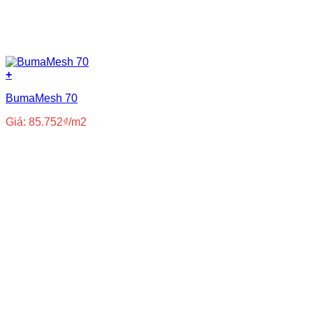
+
BumaMesh 70
Giá:
85.752
₫
/m2