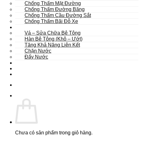
Chống Thấm Mặt Đường
Chống Thấm Đường Băng
Chống Thấm Cầu Đường Sắt
Chống Thấm Bãi Đỗ Xe
Sửa Chữa
Vá – Sửa Chữa Bê Tông
Hàn Bê Tông (Khô – Ướt)
Tăng Khả Năng Liên Kết
Chặn Nước
Đẩy Nước
Dự Án
Dịch Vụ
Tư Vấn
Chưa có sản phẩm trong giỏ hàng.