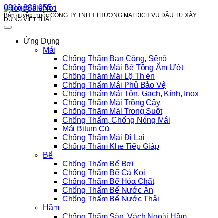
0916 888 055
Bản quyền thuộc CÔNG TY TNHH THƯƠNG MẠI DỊCH VỤ ĐẦU TƯ XÂY
DỰNG VIỆT THÁI
Ứng Dụng
Mái
Chống Thấm Ban Công, Sênô
Chống Thấm Mái Bê Tông Ẩm Ướt
Chống Thấm Mái Lộ Thiên
Chống Thấm Mái Phủ Bảo Vệ
Chống Thấm Mái Tôn, Gạch, Kính, Inox
Chống Thấm Mái Trồng Cây
Chống Thấm Mái Trong Suốt
Chống Thấm, Chống Nóng Mái
Mái Bitum Cũ
Chống Thấm Mái Đi Lại
Chống Thấm Khe Tiếp Giáp
Bể
Chống Thấm Bể Bơi
Chống Thấm Bể Cá Koi
Chống Thấm Bể Hóa Chất
Chống Thấm Bể Nước Ăn
Chống Thấm Bể Nước Thải
Hầm
Chống Thấm Sàn, Vách Ngoài Hầm