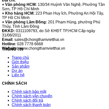
Địa chỉ:
+ Văn phòng HCM:
130/34 Huỳnh Văn Nghệ, Phường Tân
Sơn, TP Hồ Chí Minh
+ Kho hàng HCM:
223 Phan Huy Ích, Phường An Hội Tây,
TP Hồ Chí Minh
+ Văn phòng Lâm Đồng:
201 Phạm Hùng, phường Phú
Thủy, Tỉnh Lâm Đồng
ĐKKD:
0311109793
, do Sở KHĐT TP.HCM Cấp ngày
31/08/2011
Email:
sales@chongthamvietthai.vn
Hotline
: 028 7778 6668
Website:
www.chongthamvietthai.vn
THÔNG TIN
Trang chủ
Giới thiệu
Sản phẩm
Dự án
Liên hệ
CHÍNH SÁCH
Chính sách bảo mật
Chính sách vận chuyển
Chính sách đổi trả
Chính sách thanh toán