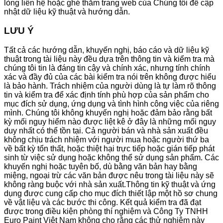
lòng liên hệ hoặc ghé thăm trang web của Chúng tôi để cập
nhật dữ liệu kỹ thuật và hướng dẫn.
LƯU Ý
Tất cả các hướng dẫn, khuyến nghị, báo cáo và dữ liệu kỹ
thuật trong tài liệu này đều dựa trên thông tin và kiểm tra mà
chúng tôi tin là đáng tin cậy và chính xác, nhưng tính chính
xác và đầy đủ của các bài kiểm tra nói trên không được hiểu
là bảo hành. Trách nhiệm của người dùng là tự làm rõ thông
tin và kiểm tra để xác định tính phù hợp của sản phẩm cho
mục đích sử dụng, ứng dụng và tình hình công việc của riêng
mình. Chúng tôi không khuyến nghị hoặc đảm bảo rằng bất
kỳ mối nguy hiểm nào được liệt kê ở đây là những mối nguy
duy nhất có thể tồn tại. Cả người bán và nhà sản xuất đều
không chịu trách nhiệm với người mua hoặc người thứ ba
về bất kỳ tổn thất, hoặc thiệt hại trực tiếp hoặc gián tiếp phát
sinh từ việc sử dụng hoặc không thể sử dụng sản phẩm. Các
khuyến nghị hoặc tuyên bố, dù bằng văn bản hay bằng
miệng, ngoại trừ các văn bản được nêu trong tài liệu này sẽ
không ràng buộc với nhà sản xuất.Thông tin kỹ thuật và ứng
dụng được cung cấp cho mục đích thiết lập một hồ sơ chung
về vật liệu và các bước thi công. Kết quả kiểm tra đã đạt
được trong điều kiện phòng thí nghiệm và Công Ty TNHH
Euro Paint Việt Nam không cho rằng các thử nghiệm này