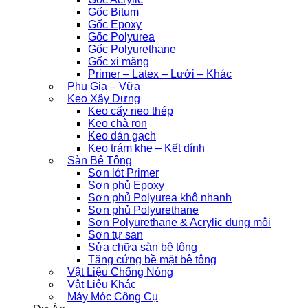
Gốc Bitum
Gốc Epoxy
Gốc Polyurea
Gốc Polyurethane
Gốc xi măng
Primer – Latex – Lưới – Khác
Phụ Gia – Vữa
Keo Xây Dựng
Keo cấy neo thép
Keo chà ron
Keo dán gạch
Keo trám khe – Kết dính
Sàn Bê Tông
Sơn lót Primer
Sơn phủ Epoxy
Sơn phủ Polyurea khô nhanh
Sơn phủ Polyurethane
Sơn Polyurethane & Acrylic dung môi
Sơn tự san
Sửa chữa sàn bê tông
Tăng cứng bề mặt bê tông
Vật Liệu Chống Nóng
Vật Liệu Khác
Máy Móc Công Cụ