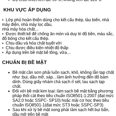
KHU VỰC ÁP DỤNG
• Lớp phủ hoàn thiện dùng cho kết cấu thép, tàu biển, nhà
máy điện, nhà máy lọc dầu,
nhà máy hóa chất…
• Được thiết kế để chống ăn mòn và duy tri độ bền, màu sắc,
độ bóng cho kết cấu thép.
• Chịu dầu và hóa chất tuyệt vời
• Chịu được điều kiện nhiệt độ thấp
• Áp dụng trên bề mặt bê tông, vữa…
CHUẨN BỊ BỀ MẶT
Bề mặt cần sơn phải luôn sạch, khô, không lẫn tạp chất
như :bụi, dầu mỡ, sáp…làm ảnh hưởng đến độ bám
dính. Dùng giấy nhám chà sạch rỉ sét, lau sạch tạp
chất.
Đối với bề mặt kim loại: làm sạch bề mặt bằng phương
pháp thổi cát theo tiêu chuẩn ISO8501-1:2007 (đạt mức
SA2.0 hoặc SSPC- SP10) hoặc mài cơ học theo tiêu
chuẩn ISO8501-1(đạt mức ST3 hoặc SSPC-SP3)
Sau khi xử lý bề mặt xong phải làm sạch hết bụi bẩn,
dầu mỡ trên bề mặt