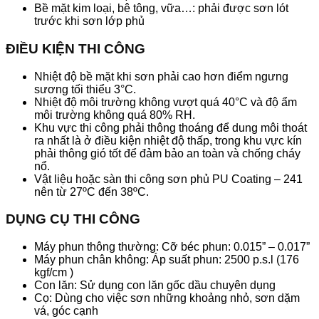
Bề mặt kim loại, bê tông, vữa…: phải được sơn lót
trước khi sơn lớp phủ
ĐIỀU KIỆN THI CÔNG
Nhiệt độ bề mặt khi sơn phải cao hơn điểm ngưng
sương tối thiểu 3°C.
Nhiệt độ môi trường không vượt quá 40°C và độ ẩm
môi trường không quá 80% RH.
Khu vực thi công phải thông thoáng để dung môi thoát
ra nhất là ở điều kiện nhiệt độ thấp, trong khu vực kín
phải thông gió tốt để đảm bảo an toàn và chống cháy
nổ.
Vật liệu hoặc sàn thi công sơn phủ PU Coating – 241
nên từ 27ºC đến 38ºC.
DỤNG CỤ THI CÔNG
Máy phun thông thường: Cỡ béc phun: 0.015” – 0.017”
Máy phun chân không: Áp suất phun: 2500 p.s.l (176
kgf/cm )
Con lăn: Sử dụng con lăn gốc dầu chuyên dụng
Cọ: Dùng cho việc sơn những khoảng nhỏ, sơn dặm
vá, góc cạnh