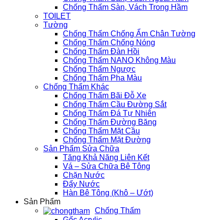
Chống Thấm Sàn, Vách Trong Hầm
TOILET
Tường
Chống Thấm Chống Ẩm Chân Tường
Chống Thấm Chống Nóng
Chống Thấm Đàn Hồi
Chống Thấm NANO Không Màu
Chống Thấm Ngược
Chống Thấm Pha Màu
Chống Thấm Khác
Chống Thấm Bãi Đỗ Xe
Chống Thấm Cầu Đường Sắt
Chống Thấm Đá Tự Nhiên
Chống Thấm Đường Băng
Chống Thấm Mặt Cầu
Chống Thấm Mặt Đường
Sản Phẩm Sửa Chữa
Tăng Khả Năng Liên Kết
Vá – Sửa Chữa Bê Tông
Chặn Nước
Đẩy Nước
Hàn Bê Tông (Khô – Ướt)
Sản Phẩm
Chống Thấm
Gốc Acrylic