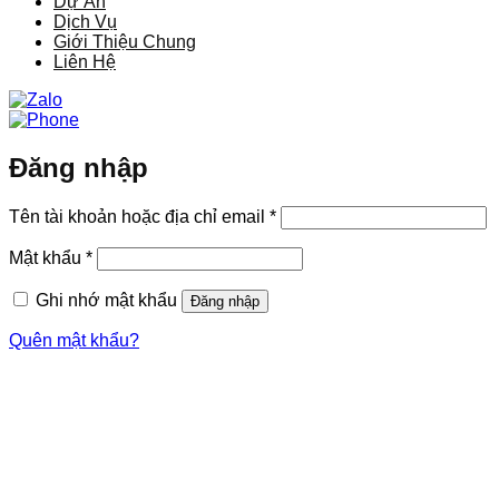
Dự Án
Dịch Vụ
Giới Thiệu Chung
Liên Hệ
Đăng nhập
Bắt
Tên tài khoản hoặc địa chỉ email
*
buộc
Bắt
Mật khẩu
*
buộc
Ghi nhớ mật khẩu
Đăng nhập
Quên mật khẩu?