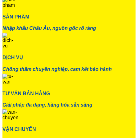
SẢN PHẨM
Nhập khẩu Châu Âu, nguồn gốc rõ ràng
DỊCH VỤ
Chống thấm chuyên nghiệp, cam kết bảo hành
TƯ VẤN BÁN HÀNG
Giải pháp đa dạng, hàng hóa sẵn sàng
VẬN CHUYỂN