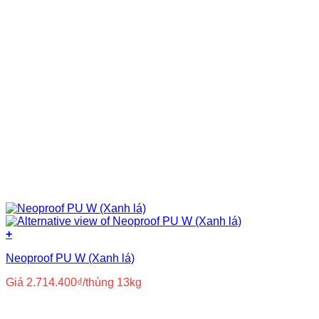
+
Neoproof PU W (Xanh lá)
Giá
2.714.400
₫
/thùng 13kg