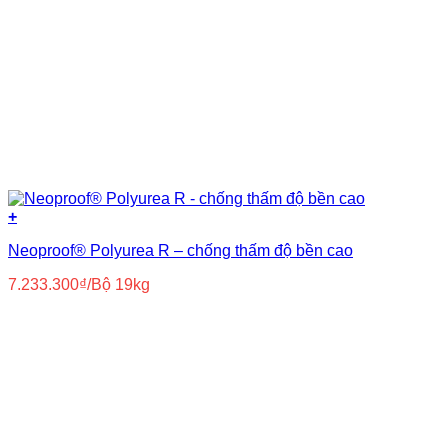
+
Neoproof® Polyurea R – chống thấm độ bền cao
7.233.300
₫
/Bộ 19kg