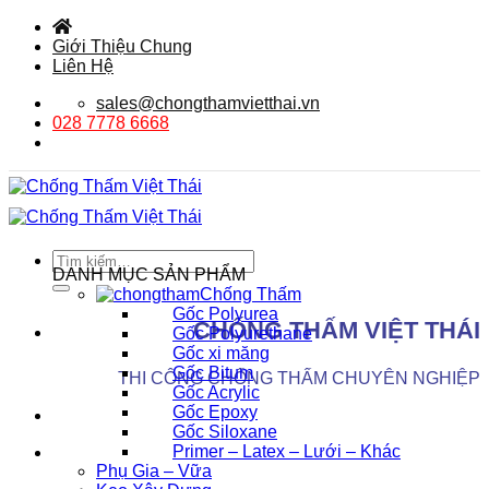
Bỏ
qua
Giới Thiệu Chung
nội
Liên Hệ
dung
sales@chongthamvietthai.vn
028 7778 6668
Tìm
DANH MỤC SẢN PHẨM
kiếm:
Chống Thấm
Gốc Polyurea
CHỐNG THẤM VIỆT THÁI
Gốc Polyurethane
Gốc xi măng
Gốc Bitum
THI CÔNG CHỐNG THẤM CHUYÊN NGHIỆP
Gốc Acrylic
Gốc Epoxy
Gốc Siloxane
Primer – Latex – Lưới – Khác
Phụ Gia – Vữa