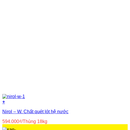
+
Nirol – W. Chất quét lót hệ nước
594.000
₫
/Thùng 18kg