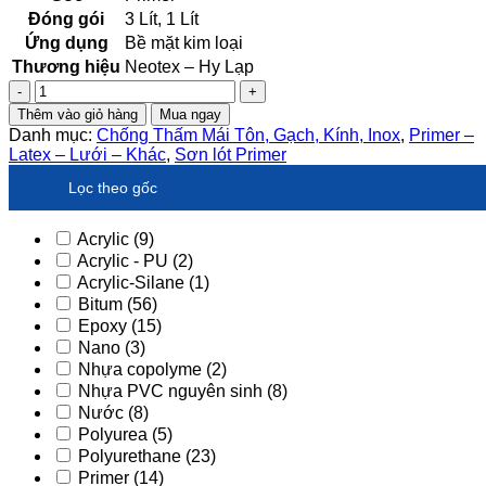
Đóng gói
3 Lít, 1 Lít
Ứng dụng
Bề mặt kim loại
Thương hiệu
Neotex – Hy Lạp
Neotex®
Metal
Thêm vào giỏ hàng
Mua ngay
Primer
Danh mục:
Chống Thấm Mái Tôn, Gạch, Kính, Inox
,
Primer –
-
Latex – Lưới – Khác
,
Sơn lót Primer
Vật
liệu
Lọc theo gốc
lót
chống
Acrylic
(9)
ăn
Acrylic - PU
(2)
mòn
Acrylic-Silane
(1)
hệ
nước
Bitum
(56)
số
Epoxy
(15)
lượng
Nano
(3)
Nhựa copolyme
(2)
Nhựa PVC nguyên sinh
(8)
Nước
(8)
Polyurea
(5)
Polyurethane
(23)
Primer
(14)