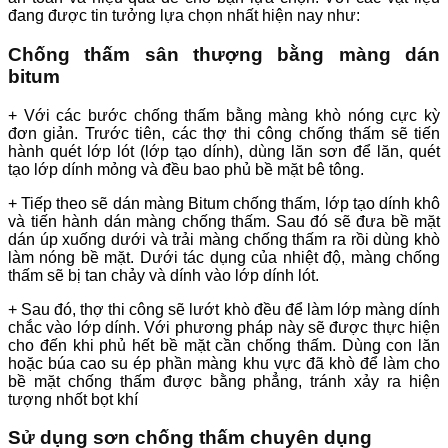
đang được tin tưởng lựa chọn nhất hiện nay như:
Chống thấm sân thượng bằng màng dán
bitum
+ Với các bước chống thấm bằng màng khò nóng cực kỳ
đơn giản. Trước tiên, các thợ thi công chống thấm sẽ tiến
hành quét lớp lót (lớp tạo dính), dùng lăn sơn để lăn, quét
tạo lớp dính mỏng và đều bao phủ bề mặt bê tông.
+ Tiếp theo sẽ dán màng Bitum chống thấm, lớp tạo dính khô
và tiến hành dán màng chống thấm. Sau đó sẽ đưa bề mặt
dán úp xuống dưới và trải màng chống thấm ra rồi dùng khò
làm nóng bề mặt. Dưới tác dụng của nhiệt độ, màng chống
thấm sẽ bị tan chảy và dính vào lớp dính lót.
+ Sau đó, thợ thi công sẽ lướt khò đều để làm lớp màng dính
chắc vào lớp dính. Với phương pháp này sẽ được thực hiện
cho đến khi phủ hết bề mặt cần chống thấm. Dùng con lăn
hoặc búa cao su ép phần màng khu vực đã khò để làm cho
bề mặt chống thấm được bằng phẳng, tránh xảy ra hiện
tượng nhốt bọt khí
Sử dụng sơn chống thấm chuyên dụng