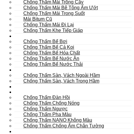
Chống Thấm Mái Trồng Cây
Chống Thấm Mái Bê Tông Ẩm Ướt
Chống Thấm Mái Trong Suốt
Mái Bitum Cũ
Chống Thấm Mái Đi Lại
Chống Thấm Khe Tiếp Giáp
Bể
Chống Thấm Bể Bơi
Chống Thấm Bể Cá Koi
Chống Thấm Bể Hóa Chất
Chống Thấm Bể Nước Ăn
Chống Thấm Bể Nước Thải
Hầm
Chống Thấm Sàn, Vách Ngoài Hầm
Chống Thấm Sàn, Vách Trong Hầm
TOILET
Tường
Chống Thấm Đàn Hồi
Chống Thấm Chống Nóng
Chống Thấm Ngược
Chống Thấm Pha Màu
Chống Thấm NANO Không Màu
Chống Thấm Chống Ẩm Chân Tường
Khác