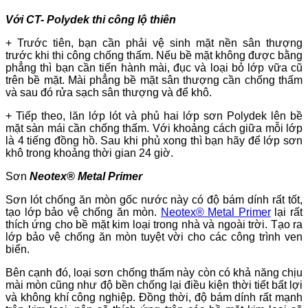
Với CT- Polydek thi công lộ thiên
+ Trước tiên, bạn cần phải vệ sinh mặt nền sân thượng
trước khi thi công chống thấm. Nếu bề mặt không được bằng
phẳng thì bạn cần tiến hành mài, đục và loại bỏ lớp vữa cũ
trên bề mặt. Mài phẳng bề mặt sân thượng cần chống thấm
và sau đó rửa sạch sân thượng và để khô.
+ Tiếp theo, lăn lớp lót và phủ hai lớp sơn Polydek lên bề
mặt sàn mái cần chống thấm. Với khoảng cách giữa mỗi lớp
là 4 tiếng đồng hồ. Sau khi phủ xong thì bạn hãy để lớp sơn
khô trong khoảng thời gian 24 giờ.
Sơn
Neotex® Metal Primer
Sơn lót chống ăn mòn gốc nước này có độ bám dính rất tốt,
tạo lớp bảo vệ chống ăn mòn.
Neotex® Metal Primer
lại rất
thích ứng cho bề mặt kim loại trong nhà và ngoài trời. Tạo ra
lớp bảo vệ chống ăn mòn tuyệt vời cho các công trình ven
biển.
Bên cạnh đó, loại sơn chống thấm này còn có khả năng chịu
mài mòn cũng như độ bền chống lại điều kiện thời tiết bất lợi
và không khí công nghiệp. Đồng thời, độ bám dính rất mạnh