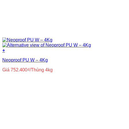
+
Neoproof PU W – 4Kg
Giá
752.400
₫
/Thùng 4kg