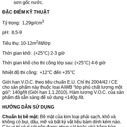
sơn gốc nước.
ĐẶC ĐIỂM KỸ THUẬT
3
Tỷ trọng: 1,29gr/cm
pH: 8,5-9
2
Tiêu thụ: 10-12m
/lít/lớp
Thời gian khô: (+25°C) 2-3 giờ
Thời gian khô cho thi công lớp sau: (+25°C) 4-6 giờ
Nhiệt độ thi công: +12°C đến +35°C
Giới hạn V.O.C. theo tiêu chuẩn E.U. Chỉ thị 2004/42 / CE
cho sản phẩm này thuộc loại AiWB “lớp phủ chất lượng một
gói”: 140g/lít (Giới hạn 1.1.2010). Hàm lượng V.O.C. của sản
phẩm đã sẵn sàng để sử dụng <140g /lít.
HƯỚNG DẪN SỬ DỤNG
Chuẩn bị bề mặt:
Bề mặt của kim loại phải sạch, khô và
không có bụi, dầu, mỡ và bất kỳ vật liệu bám dính kém nào.
Các vị trí có rỉ sét nên được phun cát hoặc chà bằng bàn