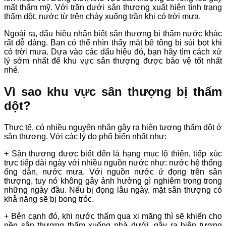
mất thẩm mỹ. Với trần dưới sân thượng xuất hiện tình trạng
thấm dột, nước từ trên chảy xuống trần khi có trời mưa.
Ngoài ra, dấu hiệu nhận biết sân thượng bị thấm nước khác
rất dễ dàng. Bạn có thể nhìn thấy mặt bê tông bị sủi bọt khi
có trời mưa. Dựa vào các dấu hiệu đó, bạn hãy tìm cách xử
lý sớm nhất để khu vực sân thượng được bảo vệ tốt nhất
nhé.
Vì sao khu vực sân thượng bị thấm
dột?
Thực tế, có nhiều nguyên nhân gây ra hiện tượng thấm dột ở
sân thượng. Với các lý do phổ biến nhất như:
+ Sân thượng được biết đến là hạng mục lộ thiên, tiếp xúc
trực tiếp dài ngày với nhiều nguồn nước như: nước hệ thống
ống dẫn, nước mưa. Với nguồn nước ứ đọng trên sân
thượng, tuy nó không gây ảnh hưởng gì nghiêm trọng trong
những ngày đầu. Nếu bị đọng lâu ngày, mặt sân thượng có
khả năng sẽ bị bong tróc.
+ Bên cạnh đó, khi nước thấm qua xi măng thì sẽ khiến cho
nền sân thượng thấm xuống nhà dưới, gây ra hiện tượng