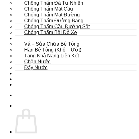
Chống Thấm Đá Tự Nhiên
Chống Thấm Mặt Cầu
Chống Thấm Mặt Đường
Chống Thấm Đường Băng
Chống Thấm Cầu Đường Sắt
Chống Thấm Bãi Đỗ Xe
Sửa Chữa
Vá – Sửa Chữa Bê Tông
Hàn Bê Tông (Khô – Ướt)
Tăng Khả Năng Liên Kết
Chặn Nước
Đẩy Nước
Dự Án
Dịch Vụ
Tư Vấn