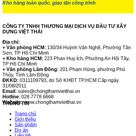
Kho hàng toàn quốc, giao tận công trình
CÔNG TY TNHH THƯƠNG MẠI DỊCH VỤ ĐẦU TƯ XÂY
DỰNG VIỆT THÁI
Địa chỉ:
+ Văn phòng HCM:
130/34 Huỳnh Văn Nghệ, Phường Tân
Sơn, TP Hồ Chí Minh
+ Kho hàng HCM:
223 Phan Huy Ích, Phường An Hội Tây,
TP Hồ Chí Minh
+ Văn phòng Lâm Đồng:
201 Phạm Hùng, phường Phú
Thủy, Tỉnh Lâm Đồng
ĐKKD:
0311109793
, do Sở KHĐT TP.HCM Cấp ngày
31/08/2011
Email:
sales@chongthamvietthai.vn
Hotline
: 028 7778 6668
Website:
www.chongthamvietthai.vn
THÔNG TIN
Trang chủ
Giới thiệu
Sản phẩm
Dự án
Liên hệ