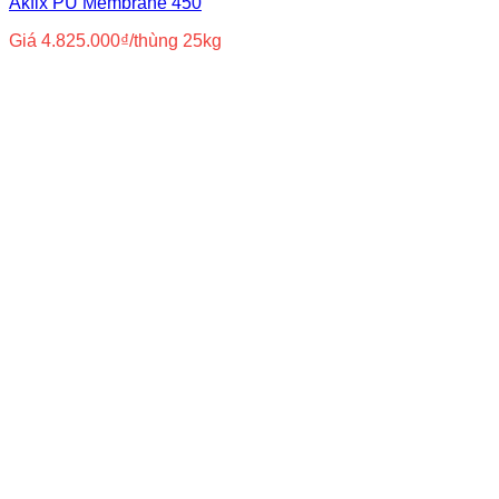
Akfix PU Membrane 450
Giá
4.825.000
₫
/thùng 25kg