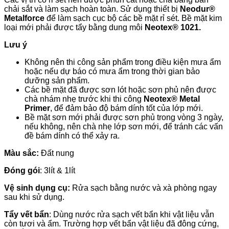
chải sắt và làm sạch hoàn toàn. Sử dụng thiết bị
Neodur®
Metalforce
để làm sạch cục bộ các bề mặt rỉ sét. Bề mặt kim
loại mới phải được tẩy bằng dung môi
Neotex® 1021.
Lưu ý
Không nên thi công sản phẩm trong điều kiện mưa ẩm
hoặc nếu dự báo có mưa ẩm trong thời gian bảo
dưỡng sản phẩm.
Các bề mặt đã được sơn lót hoặc sơn phủ nên được
chà nhám nhẹ trước khi thi công
Neotex® Metal
Primer
, để đảm bảo độ bám dính tốt của lớp mới.
Bề mặt sơn mới phải được sơn phủ trong vòng 3 ngày,
nếu không, nên chà nhẹ lớp sơn mới, để tránh các vấn
đề bám dính có thể xảy ra.
Màu sắc:
Đất nung
Đóng gói
: 3lít & 1lít
Vệ sinh dụng cụ:
Rửa sạch bằng nước và xà phòng ngay
sau khi sử dụng.
Tẩy vết bẩn
: Dùng nước rửa sạch vết bẩn khi vật liệu vẫn
còn tươi và ẩm. Trường hợp vết bẩn vật liệu đã đông cứng,