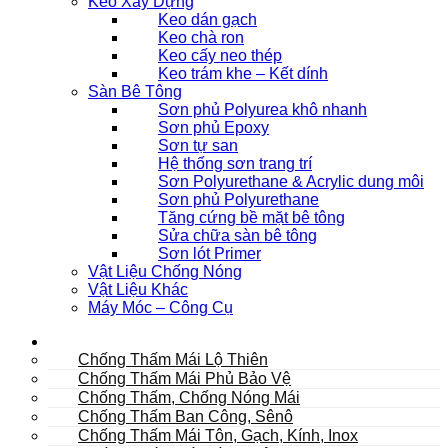
Keo Xây Dựng
Keo dán gạch
Keo chà ron
Keo cấy neo thép
Keo trám khe – Kết dính
Sàn Bê Tông
Sơn phủ Polyurea khô nhanh
Sơn phủ Epoxy
Sơn tự san
Hệ thống sơn trang trí
Sơn Polyurethane & Acrylic dung môi
Sơn phủ Polyurethane
Tăng cứng bề mặt bê tông
Sửa chữa sàn bê tông
Sơn lót Primer
Vật Liệu Chống Nóng
Vật Liệu Khác
Máy Móc – Công Cụ
Mái
Chống Thấm Mái Lộ Thiên
Chống Thấm Mái Phủ Bảo Vệ
Chống Thấm, Chống Nóng Mái
Chống Thấm Ban Công, Sênô
Chống Thấm Mái Tôn, Gạch, Kính, Inox