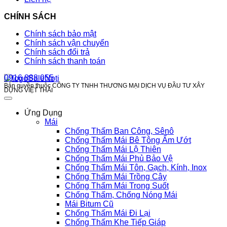
CHÍNH SÁCH
Chính sách bảo mật
Chính sách vận chuyển
Chính sách đổi trả
Chính sách thanh toán
0916 888 055
Bản quyền thuộc CÔNG TY TNHH THƯƠNG MẠI DỊCH VỤ ĐẦU TƯ XÂY
DỰNG VIỆT THÁI
Ứng Dụng
Mái
Chống Thấm Ban Công, Sênô
Chống Thấm Mái Bê Tông Ẩm Ướt
Chống Thấm Mái Lộ Thiên
Chống Thấm Mái Phủ Bảo Vệ
Chống Thấm Mái Tôn, Gạch, Kính, Inox
Chống Thấm Mái Trồng Cây
Chống Thấm Mái Trong Suốt
Chống Thấm, Chống Nóng Mái
Mái Bitum Cũ
Chống Thấm Mái Đi Lại
Chống Thấm Khe Tiếp Giáp